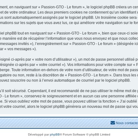
nt, en naviguant sur « Passion-GTO - Le forum », le logiciel phpBB créera un certa
t de votre ordinateur. Les deux premiers cookies ne contiennent qu’un identifiant uti
vous sont automatiquement assignés par le logiciel phpBB. Un troisième cookie sera
rmations sur les sujets que vous avez lus, ce qui améliore votre navigation sur le fo
el phpBB tout en naviguant sur « Passion-GTO - Le forum », bien que ceux-ci soien
manière est de récupérer l’information que vous nous envoyez et que nous collectons
« messages invités »), l’enregistrement sur « Passion-GTO - Le forum » (désignée 
par « vos messages »).
igné ci-après par « votre nom d’utilisateur »), un mot de passe personnel utilisé 
désignée ci-après par « votre courriel »). Vos informations pour votre compte sur «
erge. Toute information en-dehors de votre nom d’utilisateur, de votre mot de pass
igatoire ou non, reste à la discrétion de « Passion-GTO - Le forum ». Dans tous les
ouvez souscrire ou non à l’envoi automatique de courriel par le logiciel phpBB.
il soit sécurisé. Cependant, il est recommandé de ne pas utiliser le même mot de pa
 - Le forum », conservez-le soigneusement et en aucun cas une personne affiliée
 Si vous oubliez votre mot de passe, vous pouvez utiliser la fonction « J’ai oubli
et votre courriel, alors le logiciel phpBB générera un nouveau mot de passe qui vo
Nous contacte
Développé par
phpBB
® Forum Software © phpBB Limited