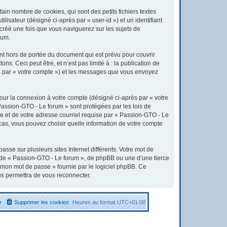
in nombre de cookies, qui sont des petits fichiers textes
lisateur (désigné ci-après par « user-id ») et un identifiant
 créé une fois que vous naviguerez sur les sujets de
rum.
t hors de portée du document qui est prévu pour couvrir
. Ceci peut être, et n’est pas limité à : la publication de
ici par « votre compte ») et les messages que vous envoyez
pour la connexion à votre compte (désigné ci-après par « votre
 Passion-GTO - Le forum » sont protégées par les lois de
e et de votre adresse courriel requise par « Passion-GTO - Le
 cas, vous pouvez choisir quelle information de votre compte
sse sur plusieurs sites Internet différents. Votre mot de
 de « Passion-GTO - Le forum », de phpBB ou une d’une tierce
é mon mot de passe » fournie par le logiciel phpBB. Ce
us permettra de vous reconnecter.
r
Supprimer les cookies
Heures au format
UTC+01:00