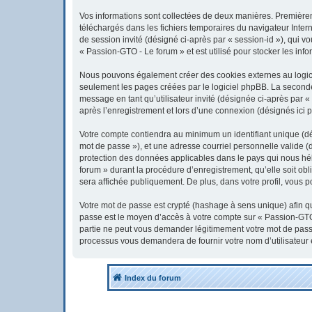
Vos informations sont collectées de deux manières. Premièreme
téléchargés dans les fichiers temporaires du navigateur Interne
de session invité (désigné ci-après par « session-id »), qui 
« Passion-GTO - Le forum » et est utilisé pour stocker les info
Nous pouvons également créer des cookies externes au logici
seulement les pages créées par le logiciel phpBB. La seconde 
message en tant qu’utilisateur invité (désignée ci-après par 
après l’enregistrement et lors d’une connexion (désignés ici 
Votre compte contiendra au minimum un identifiant unique (dés
mot de passe »), et une adresse courriel personnelle valide (
protection des données applicables dans le pays qui nous héb
forum » durant la procédure d’enregistrement, qu’elle soit obl
sera affichée publiquement. De plus, dans votre profil, vous p
Votre mot de passe est crypté (hashage à sens unique) afin qu’
passe est le moyen d’accès à votre compte sur « Passion-GTO
partie ne peut vous demander légitimement votre mot de passe.
processus vous demandera de fournir votre nom d’utilisateur 
Index du forum