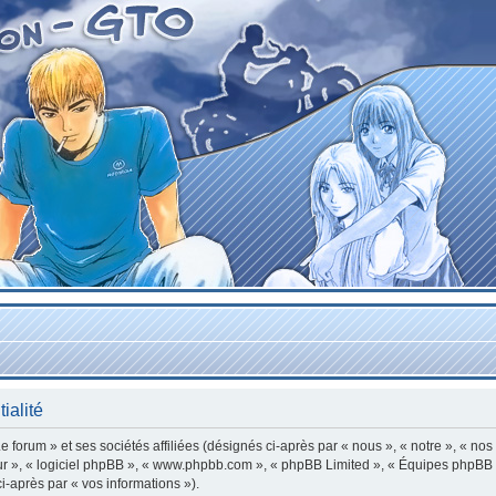
ialité
forum » et ses sociétés affiliées (désignés ci-après par « nous », « notre », « nos
leur », « logiciel phpBB », « www.phpbb.com », « phpBB Limited », « Équipes phpBB »
ci-après par « vos informations »).