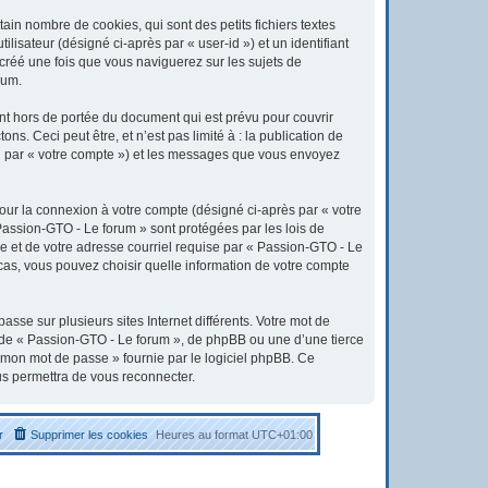
in nombre de cookies, qui sont des petits fichiers textes
lisateur (désigné ci-après par « user-id ») et un identifiant
 créé une fois que vous naviguerez sur les sujets de
rum.
t hors de portée du document qui est prévu pour couvrir
. Ceci peut être, et n’est pas limité à : la publication de
ici par « votre compte ») et les messages que vous envoyez
pour la connexion à votre compte (désigné ci-après par « votre
 Passion-GTO - Le forum » sont protégées par les lois de
e et de votre adresse courriel requise par « Passion-GTO - Le
 cas, vous pouvez choisir quelle information de votre compte
sse sur plusieurs sites Internet différents. Votre mot de
 de « Passion-GTO - Le forum », de phpBB ou une d’une tierce
é mon mot de passe » fournie par le logiciel phpBB. Ce
us permettra de vous reconnecter.
r
Supprimer les cookies
Heures au format
UTC+01:00