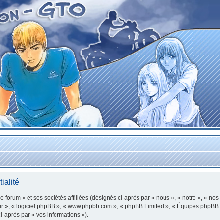
ialité
forum » et ses sociétés affiliées (désignés ci-après par « nous », « notre », « nos
leur », « logiciel phpBB », « www.phpbb.com », « phpBB Limited », « Équipes phpBB »
ci-après par « vos informations »).