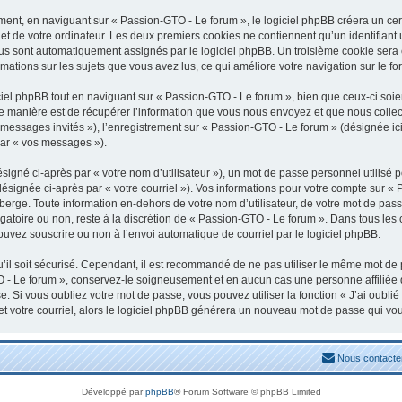
nt, en naviguant sur « Passion-GTO - Le forum », le logiciel phpBB créera un certa
t de votre ordinateur. Les deux premiers cookies ne contiennent qu’un identifiant uti
vous sont automatiquement assignés par le logiciel phpBB. Un troisième cookie sera
rmations sur les sujets que vous avez lus, ce qui améliore votre navigation sur le fo
el phpBB tout en naviguant sur « Passion-GTO - Le forum », bien que ceux-ci soien
manière est de récupérer l’information que vous nous envoyez et que nous collectons
« messages invités »), l’enregistrement sur « Passion-GTO - Le forum » (désignée 
par « vos messages »).
igné ci-après par « votre nom d’utilisateur »), un mot de passe personnel utilisé 
désignée ci-après par « votre courriel »). Vos informations pour votre compte sur «
erge. Toute information en-dehors de votre nom d’utilisateur, de votre mot de pass
igatoire ou non, reste à la discrétion de « Passion-GTO - Le forum ». Dans tous les
ouvez souscrire ou non à l’envoi automatique de courriel par le logiciel phpBB.
il soit sécurisé. Cependant, il est recommandé de ne pas utiliser le même mot de pa
 - Le forum », conservez-le soigneusement et en aucun cas une personne affiliée
 Si vous oubliez votre mot de passe, vous pouvez utiliser la fonction « J’ai oubli
et votre courriel, alors le logiciel phpBB générera un nouveau mot de passe qui vo
Nous contacte
Développé par
phpBB
® Forum Software © phpBB Limited