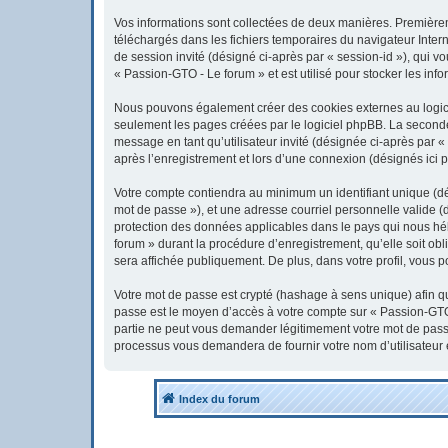
Vos informations sont collectées de deux manières. Premièreme
téléchargés dans les fichiers temporaires du navigateur Interne
de session invité (désigné ci-après par « session-id »), qui 
« Passion-GTO - Le forum » et est utilisé pour stocker les info
Nous pouvons également créer des cookies externes au logici
seulement les pages créées par le logiciel phpBB. La seconde 
message en tant qu’utilisateur invité (désignée ci-après par 
après l’enregistrement et lors d’une connexion (désignés ici 
Votre compte contiendra au minimum un identifiant unique (dés
mot de passe »), et une adresse courriel personnelle valide (
protection des données applicables dans le pays qui nous héb
forum » durant la procédure d’enregistrement, qu’elle soit obl
sera affichée publiquement. De plus, dans votre profil, vous p
Votre mot de passe est crypté (hashage à sens unique) afin qu’
passe est le moyen d’accès à votre compte sur « Passion-GTO
partie ne peut vous demander légitimement votre mot de passe.
processus vous demandera de fournir votre nom d’utilisateur 
Index du forum