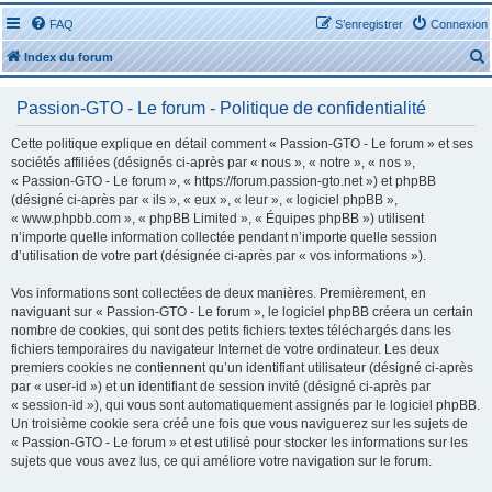
FAQ
S’enregistrer
Connexion
Index du forum
Passion-GTO - Le forum - Politique de confidentialité
Cette politique explique en détail comment « Passion-GTO - Le forum » et ses
sociétés affiliées (désignés ci-après par « nous », « notre », « nos »,
« Passion-GTO - Le forum », « https://forum.passion-gto.net ») et phpBB
r
(désigné ci-après par « ils », « eux », « leur », « logiciel phpBB »,
« www.phpbb.com », « phpBB Limited », « Équipes phpBB ») utilisent
n’importe quelle information collectée pendant n’importe quelle session
d’utilisation de votre part (désignée ci-après par « vos informations »).
Vos informations sont collectées de deux manières. Premièrement, en
r
naviguant sur « Passion-GTO - Le forum », le logiciel phpBB créera un certain
nombre de cookies, qui sont des petits fichiers textes téléchargés dans les
fichiers temporaires du navigateur Internet de votre ordinateur. Les deux
premiers cookies ne contiennent qu’un identifiant utilisateur (désigné ci-après
par « user-id ») et un identifiant de session invité (désigné ci-après par
« session-id »), qui vous sont automatiquement assignés par le logiciel phpBB.
Un troisième cookie sera créé une fois que vous naviguerez sur les sujets de
« Passion-GTO - Le forum » et est utilisé pour stocker les informations sur les
sujets que vous avez lus, ce qui améliore votre navigation sur le forum.