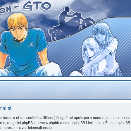
ialité
forum » et ses sociétés affiliées (désignés ci-après par « nous », « notre », « nos
leur », « logiciel phpBB », « www.phpbb.com », « phpBB Limited », « Équipes phpBB »
ci-après par « vos informations »).