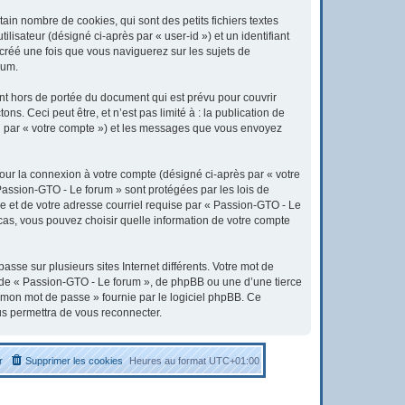
in nombre de cookies, qui sont des petits fichiers textes
lisateur (désigné ci-après par « user-id ») et un identifiant
 créé une fois que vous naviguerez sur les sujets de
rum.
t hors de portée du document qui est prévu pour couvrir
. Ceci peut être, et n’est pas limité à : la publication de
ici par « votre compte ») et les messages que vous envoyez
pour la connexion à votre compte (désigné ci-après par « votre
 Passion-GTO - Le forum » sont protégées par les lois de
e et de votre adresse courriel requise par « Passion-GTO - Le
 cas, vous pouvez choisir quelle information de votre compte
sse sur plusieurs sites Internet différents. Votre mot de
 de « Passion-GTO - Le forum », de phpBB ou une d’une tierce
é mon mot de passe » fournie par le logiciel phpBB. Ce
us permettra de vous reconnecter.
r
Supprimer les cookies
Heures au format
UTC+01:00