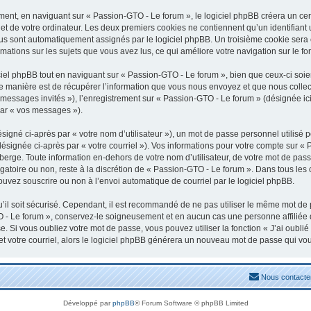
nt, en naviguant sur « Passion-GTO - Le forum », le logiciel phpBB créera un certa
t de votre ordinateur. Les deux premiers cookies ne contiennent qu’un identifiant uti
vous sont automatiquement assignés par le logiciel phpBB. Un troisième cookie sera
rmations sur les sujets que vous avez lus, ce qui améliore votre navigation sur le fo
el phpBB tout en naviguant sur « Passion-GTO - Le forum », bien que ceux-ci soien
manière est de récupérer l’information que vous nous envoyez et que nous collectons
« messages invités »), l’enregistrement sur « Passion-GTO - Le forum » (désignée 
par « vos messages »).
igné ci-après par « votre nom d’utilisateur »), un mot de passe personnel utilisé 
désignée ci-après par « votre courriel »). Vos informations pour votre compte sur «
erge. Toute information en-dehors de votre nom d’utilisateur, de votre mot de pass
igatoire ou non, reste à la discrétion de « Passion-GTO - Le forum ». Dans tous les
ouvez souscrire ou non à l’envoi automatique de courriel par le logiciel phpBB.
il soit sécurisé. Cependant, il est recommandé de ne pas utiliser le même mot de pa
 - Le forum », conservez-le soigneusement et en aucun cas une personne affiliée
 Si vous oubliez votre mot de passe, vous pouvez utiliser la fonction « J’ai oubli
et votre courriel, alors le logiciel phpBB générera un nouveau mot de passe qui vo
Nous contacte
Développé par
phpBB
® Forum Software © phpBB Limited