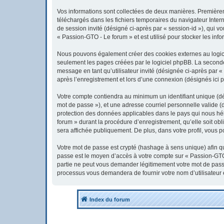
Vos informations sont collectées de deux manières. Premièreme
téléchargés dans les fichiers temporaires du navigateur Interne
de session invité (désigné ci-après par « session-id »), qui 
« Passion-GTO - Le forum » et est utilisé pour stocker les info
Nous pouvons également créer des cookies externes au logici
seulement les pages créées par le logiciel phpBB. La seconde 
message en tant qu’utilisateur invité (désignée ci-après par 
après l’enregistrement et lors d’une connexion (désignés ici 
Votre compte contiendra au minimum un identifiant unique (dés
mot de passe »), et une adresse courriel personnelle valide (
protection des données applicables dans le pays qui nous héb
forum » durant la procédure d’enregistrement, qu’elle soit obl
sera affichée publiquement. De plus, dans votre profil, vous p
Votre mot de passe est crypté (hashage à sens unique) afin qu’
passe est le moyen d’accès à votre compte sur « Passion-GTO
partie ne peut vous demander légitimement votre mot de passe.
processus vous demandera de fournir votre nom d’utilisateur 
Index du forum