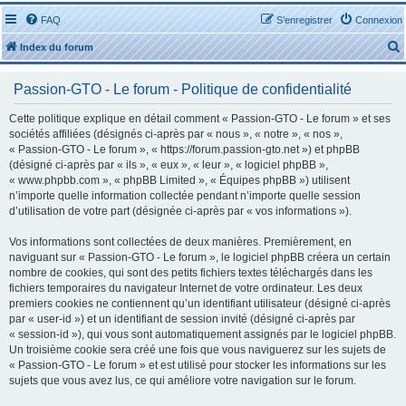
FAQ
S’enregistrer
Connexion
Index du forum
Passion-GTO - Le forum - Politique de confidentialité
Cette politique explique en détail comment « Passion-GTO - Le forum » et ses
sociétés affiliées (désignés ci-après par « nous », « notre », « nos »,
« Passion-GTO - Le forum », « https://forum.passion-gto.net ») et phpBB
r
(désigné ci-après par « ils », « eux », « leur », « logiciel phpBB »,
« www.phpbb.com », « phpBB Limited », « Équipes phpBB ») utilisent
n’importe quelle information collectée pendant n’importe quelle session
d’utilisation de votre part (désignée ci-après par « vos informations »).
Vos informations sont collectées de deux manières. Premièrement, en
r
naviguant sur « Passion-GTO - Le forum », le logiciel phpBB créera un certain
nombre de cookies, qui sont des petits fichiers textes téléchargés dans les
fichiers temporaires du navigateur Internet de votre ordinateur. Les deux
premiers cookies ne contiennent qu’un identifiant utilisateur (désigné ci-après
par « user-id ») et un identifiant de session invité (désigné ci-après par
« session-id »), qui vous sont automatiquement assignés par le logiciel phpBB.
Un troisième cookie sera créé une fois que vous naviguerez sur les sujets de
« Passion-GTO - Le forum » et est utilisé pour stocker les informations sur les
sujets que vous avez lus, ce qui améliore votre navigation sur le forum.