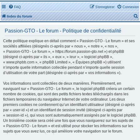
FAQ
S’enregistrer
Connexion
Index du forum
Passion-GTO - Le forum - Politique de confidentialité
Cette politique explique en détail comment « Passion-GTO - Le forum » et ses
sociétés affiliées (désignés ci-après par « nous », « notre », « nos »,
« Passion-GTO - Le forum », « https://forum.passion-gto.net ») et phpBB
r
(désigné ci-après par « ils », « eux », « leur », « logiciel phpBB »,
« www.phpbb.com », « phpBB Limited », « Équipes phpBB ») utilisent
n’importe quelle information collectée pendant n’importe quelle session
d’utilisation de votre part (désignée ci-après par « vos informations »).
Vos informations sont collectées de deux manières. Premièrement, en
r
naviguant sur « Passion-GTO - Le forum », le logiciel phpBB créera un certain
nombre de cookies, qui sont des petits fichiers textes téléchargés dans les
fichiers temporaires du navigateur Internet de votre ordinateur. Les deux
premiers cookies ne contiennent qu’un identifiant utilisateur (désigné ci-après
par « user-id ») et un identifiant de session invité (désigné ci-après par
« session-id »), qui vous sont automatiquement assignés par le logiciel phpBB.
Un troisième cookie sera créé une fois que vous naviguerez sur les sujets de
« Passion-GTO - Le forum » et est utilisé pour stocker les informations sur les
sujets que vous avez lus, ce qui améliore votre navigation sur le forum.