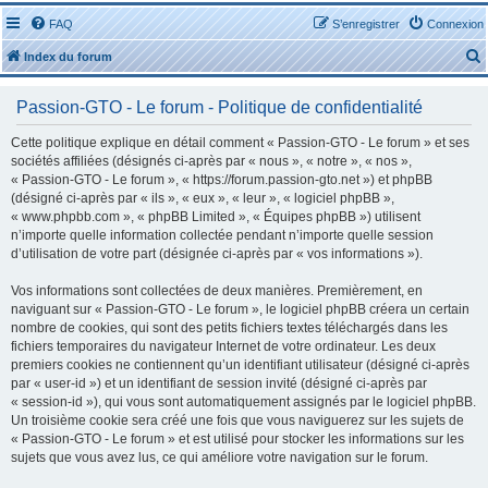
FAQ
S’enregistrer
Connexion
Index du forum
Passion-GTO - Le forum - Politique de confidentialité
Cette politique explique en détail comment « Passion-GTO - Le forum » et ses
sociétés affiliées (désignés ci-après par « nous », « notre », « nos »,
« Passion-GTO - Le forum », « https://forum.passion-gto.net ») et phpBB
r
(désigné ci-après par « ils », « eux », « leur », « logiciel phpBB »,
« www.phpbb.com », « phpBB Limited », « Équipes phpBB ») utilisent
n’importe quelle information collectée pendant n’importe quelle session
d’utilisation de votre part (désignée ci-après par « vos informations »).
Vos informations sont collectées de deux manières. Premièrement, en
r
naviguant sur « Passion-GTO - Le forum », le logiciel phpBB créera un certain
nombre de cookies, qui sont des petits fichiers textes téléchargés dans les
fichiers temporaires du navigateur Internet de votre ordinateur. Les deux
premiers cookies ne contiennent qu’un identifiant utilisateur (désigné ci-après
par « user-id ») et un identifiant de session invité (désigné ci-après par
« session-id »), qui vous sont automatiquement assignés par le logiciel phpBB.
Un troisième cookie sera créé une fois que vous naviguerez sur les sujets de
« Passion-GTO - Le forum » et est utilisé pour stocker les informations sur les
sujets que vous avez lus, ce qui améliore votre navigation sur le forum.