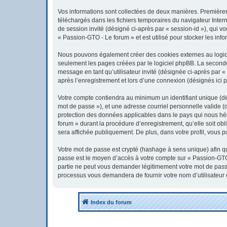
Vos informations sont collectées de deux manières. Premièreme
téléchargés dans les fichiers temporaires du navigateur Interne
de session invité (désigné ci-après par « session-id »), qui 
« Passion-GTO - Le forum » et est utilisé pour stocker les info
Nous pouvons également créer des cookies externes au logici
seulement les pages créées par le logiciel phpBB. La seconde 
message en tant qu’utilisateur invité (désignée ci-après par 
après l’enregistrement et lors d’une connexion (désignés ici 
Votre compte contiendra au minimum un identifiant unique (dés
mot de passe »), et une adresse courriel personnelle valide (
protection des données applicables dans le pays qui nous héb
forum » durant la procédure d’enregistrement, qu’elle soit obl
sera affichée publiquement. De plus, dans votre profil, vous p
Votre mot de passe est crypté (hashage à sens unique) afin qu’
passe est le moyen d’accès à votre compte sur « Passion-GTO
partie ne peut vous demander légitimement votre mot de passe.
processus vous demandera de fournir votre nom d’utilisateur 
Index du forum