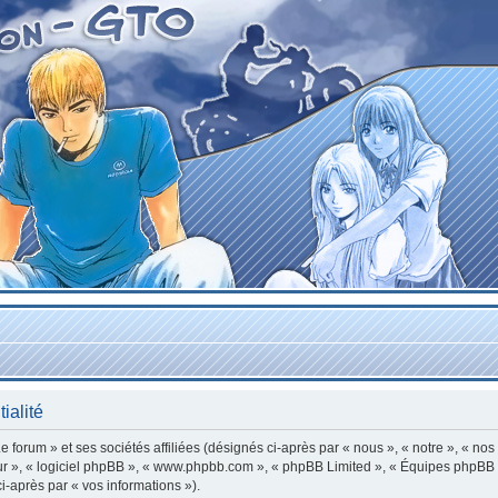
ialité
forum » et ses sociétés affiliées (désignés ci-après par « nous », « notre », « nos
leur », « logiciel phpBB », « www.phpbb.com », « phpBB Limited », « Équipes phpBB »
ci-après par « vos informations »).