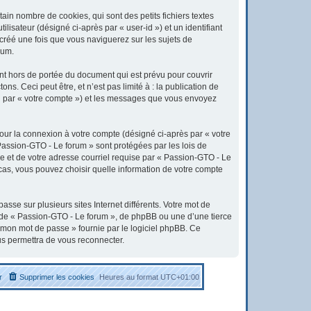
in nombre de cookies, qui sont des petits fichiers textes
lisateur (désigné ci-après par « user-id ») et un identifiant
 créé une fois que vous naviguerez sur les sujets de
rum.
t hors de portée du document qui est prévu pour couvrir
. Ceci peut être, et n’est pas limité à : la publication de
ici par « votre compte ») et les messages que vous envoyez
pour la connexion à votre compte (désigné ci-après par « votre
 Passion-GTO - Le forum » sont protégées par les lois de
e et de votre adresse courriel requise par « Passion-GTO - Le
 cas, vous pouvez choisir quelle information de votre compte
sse sur plusieurs sites Internet différents. Votre mot de
 de « Passion-GTO - Le forum », de phpBB ou une d’une tierce
é mon mot de passe » fournie par le logiciel phpBB. Ce
us permettra de vous reconnecter.
r
Supprimer les cookies
Heures au format
UTC+01:00