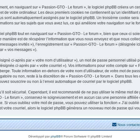
nt, en naviguant sur « Passion-GTO - Le forum », le logiciel phpBB créera un certa
t de votre ordinateur. Les deux premiers cookies ne contiennent qu’un identifiant uti
vous sont automatiquement assignés par le logiciel phpBB. Un troisième cookie sera
rmations sur les sujets que vous avez lus, ce qui améliore votre navigation sur le fo
el phpBB tout en naviguant sur « Passion-GTO - Le forum », bien que ceux-ci soien
manière est de récupérer l’information que vous nous envoyez et que nous collectons
« messages invités »), l’enregistrement sur « Passion-GTO - Le forum » (désignée 
par « vos messages »).
igné ci-après par « votre nom d’utilisateur »), un mot de passe personnel utilisé 
désignée ci-après par « votre courriel »). Vos informations pour votre compte sur «
erge. Toute information en-dehors de votre nom d’utilisateur, de votre mot de pass
igatoire ou non, reste à la discrétion de « Passion-GTO - Le forum ». Dans tous les
ouvez souscrire ou non à l’envoi automatique de courriel par le logiciel phpBB.
il soit sécurisé. Cependant, il est recommandé de ne pas utiliser le même mot de pa
 - Le forum », conservez-le soigneusement et en aucun cas une personne affiliée
 Si vous oubliez votre mot de passe, vous pouvez utiliser la fonction « J’ai oubli
et votre courriel, alors le logiciel phpBB générera un nouveau mot de passe qui vo
Nous contacte
Développé par
phpBB
® Forum Software © phpBB Limited