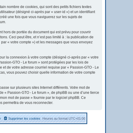
in nombre de cookies, qui sont des petits fichiers textes
lisateur (désigné ci-après par « user-id ») et un identifiant
 créé une fois que vous naviguerez sur les sujets de
rum.
t hors de portée du document qui est prévu pour couvrir
. Ceci peut être, et n’est pas limité à : la publication de
ici par « votre compte ») et les messages que vous envoyez
pour la connexion à votre compte (désigné ci-après par « votre
 Passion-GTO - Le forum » sont protégées par les lois de
e et de votre adresse courriel requise par « Passion-GTO - Le
 cas, vous pouvez choisir quelle information de votre compte
sse sur plusieurs sites Internet différents. Votre mot de
 de « Passion-GTO - Le forum », de phpBB ou une d’une tierce
é mon mot de passe » fournie par le logiciel phpBB. Ce
us permettra de vous reconnecter.
r
Supprimer les cookies
Heures au format
UTC+01:00