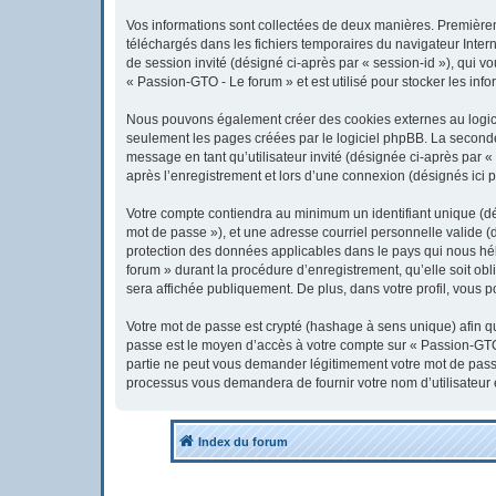
Vos informations sont collectées de deux manières. Premièreme
téléchargés dans les fichiers temporaires du navigateur Interne
de session invité (désigné ci-après par « session-id »), qui 
« Passion-GTO - Le forum » et est utilisé pour stocker les info
Nous pouvons également créer des cookies externes au logici
seulement les pages créées par le logiciel phpBB. La seconde 
message en tant qu’utilisateur invité (désignée ci-après par 
après l’enregistrement et lors d’une connexion (désignés ici 
Votre compte contiendra au minimum un identifiant unique (dés
mot de passe »), et une adresse courriel personnelle valide (
protection des données applicables dans le pays qui nous héb
forum » durant la procédure d’enregistrement, qu’elle soit obl
sera affichée publiquement. De plus, dans votre profil, vous p
Votre mot de passe est crypté (hashage à sens unique) afin qu’
passe est le moyen d’accès à votre compte sur « Passion-GTO
partie ne peut vous demander légitimement votre mot de passe.
processus vous demandera de fournir votre nom d’utilisateur 
Index du forum