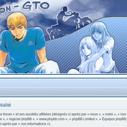
ialité
forum » et ses sociétés affiliées (désignés ci-après par « nous », « notre », « nos
leur », « logiciel phpBB », « www.phpbb.com », « phpBB Limited », « Équipes phpBB »
ci-après par « vos informations »).