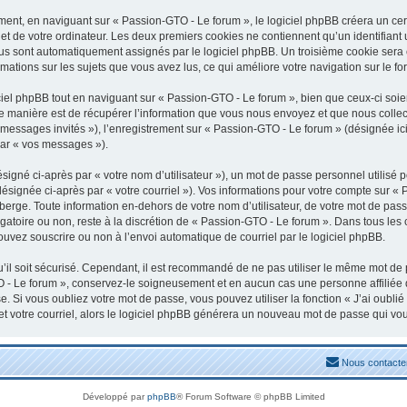
nt, en naviguant sur « Passion-GTO - Le forum », le logiciel phpBB créera un certa
t de votre ordinateur. Les deux premiers cookies ne contiennent qu’un identifiant uti
vous sont automatiquement assignés par le logiciel phpBB. Un troisième cookie sera
rmations sur les sujets que vous avez lus, ce qui améliore votre navigation sur le fo
el phpBB tout en naviguant sur « Passion-GTO - Le forum », bien que ceux-ci soien
manière est de récupérer l’information que vous nous envoyez et que nous collectons
« messages invités »), l’enregistrement sur « Passion-GTO - Le forum » (désignée 
par « vos messages »).
igné ci-après par « votre nom d’utilisateur »), un mot de passe personnel utilisé 
désignée ci-après par « votre courriel »). Vos informations pour votre compte sur «
erge. Toute information en-dehors de votre nom d’utilisateur, de votre mot de pass
igatoire ou non, reste à la discrétion de « Passion-GTO - Le forum ». Dans tous les
ouvez souscrire ou non à l’envoi automatique de courriel par le logiciel phpBB.
il soit sécurisé. Cependant, il est recommandé de ne pas utiliser le même mot de pa
 - Le forum », conservez-le soigneusement et en aucun cas une personne affiliée
 Si vous oubliez votre mot de passe, vous pouvez utiliser la fonction « J’ai oubli
et votre courriel, alors le logiciel phpBB générera un nouveau mot de passe qui vo
Nous contacte
Développé par
phpBB
® Forum Software © phpBB Limited