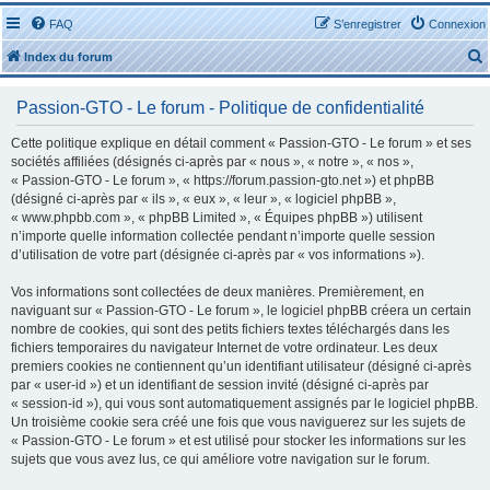
FAQ
S’enregistrer
Connexion
Index du forum
Passion-GTO - Le forum - Politique de confidentialité
Cette politique explique en détail comment « Passion-GTO - Le forum » et ses
sociétés affiliées (désignés ci-après par « nous », « notre », « nos »,
« Passion-GTO - Le forum », « https://forum.passion-gto.net ») et phpBB
r
(désigné ci-après par « ils », « eux », « leur », « logiciel phpBB »,
« www.phpbb.com », « phpBB Limited », « Équipes phpBB ») utilisent
n’importe quelle information collectée pendant n’importe quelle session
d’utilisation de votre part (désignée ci-après par « vos informations »).
Vos informations sont collectées de deux manières. Premièrement, en
r
naviguant sur « Passion-GTO - Le forum », le logiciel phpBB créera un certain
nombre de cookies, qui sont des petits fichiers textes téléchargés dans les
fichiers temporaires du navigateur Internet de votre ordinateur. Les deux
premiers cookies ne contiennent qu’un identifiant utilisateur (désigné ci-après
par « user-id ») et un identifiant de session invité (désigné ci-après par
« session-id »), qui vous sont automatiquement assignés par le logiciel phpBB.
Un troisième cookie sera créé une fois que vous naviguerez sur les sujets de
« Passion-GTO - Le forum » et est utilisé pour stocker les informations sur les
sujets que vous avez lus, ce qui améliore votre navigation sur le forum.