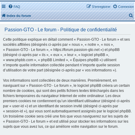
FAQ
S’enregistrer
Connexion
Index du forum
Passion-GTO - Le forum - Politique de confidentialité
Cette politique explique en détail comment « Passion-GTO - Le forum » et ses
sociétés affiliées (désignés ci-après par « nous », « notre », « nos »,
« Passion-GTO - Le forum », « https://forum.passion-gto.net ») et phpBB
r
(désigné ci-après par « ils », « eux », « leur », « logiciel phpBB »,
« www.phpbb.com », « phpBB Limited », « Équipes phpBB ») utilisent
n’importe quelle information collectée pendant n’importe quelle session
d’utilisation de votre part (désignée ci-après par « vos informations »).
Vos informations sont collectées de deux manières. Premièrement, en
r
naviguant sur « Passion-GTO - Le forum », le logiciel phpBB créera un certain
nombre de cookies, qui sont des petits fichiers textes téléchargés dans les
fichiers temporaires du navigateur Internet de votre ordinateur. Les deux
premiers cookies ne contiennent qu’un identifiant utilisateur (désigné ci-après
par « user-id ») et un identifiant de session invité (désigné ci-après par
« session-id »), qui vous sont automatiquement assignés par le logiciel phpBB.
Un troisième cookie sera créé une fois que vous naviguerez sur les sujets de
« Passion-GTO - Le forum » et est utilisé pour stocker les informations sur les
sujets que vous avez lus, ce qui améliore votre navigation sur le forum.