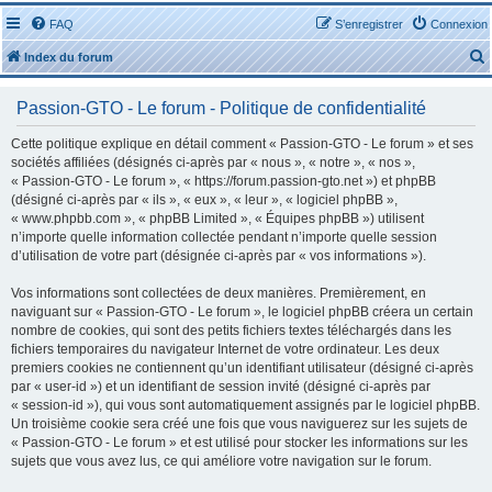
FAQ
S’enregistrer
Connexion
Index du forum
Passion-GTO - Le forum - Politique de confidentialité
Cette politique explique en détail comment « Passion-GTO - Le forum » et ses
sociétés affiliées (désignés ci-après par « nous », « notre », « nos »,
« Passion-GTO - Le forum », « https://forum.passion-gto.net ») et phpBB
r
(désigné ci-après par « ils », « eux », « leur », « logiciel phpBB »,
« www.phpbb.com », « phpBB Limited », « Équipes phpBB ») utilisent
n’importe quelle information collectée pendant n’importe quelle session
d’utilisation de votre part (désignée ci-après par « vos informations »).
Vos informations sont collectées de deux manières. Premièrement, en
r
naviguant sur « Passion-GTO - Le forum », le logiciel phpBB créera un certain
nombre de cookies, qui sont des petits fichiers textes téléchargés dans les
fichiers temporaires du navigateur Internet de votre ordinateur. Les deux
premiers cookies ne contiennent qu’un identifiant utilisateur (désigné ci-après
par « user-id ») et un identifiant de session invité (désigné ci-après par
« session-id »), qui vous sont automatiquement assignés par le logiciel phpBB.
Un troisième cookie sera créé une fois que vous naviguerez sur les sujets de
« Passion-GTO - Le forum » et est utilisé pour stocker les informations sur les
sujets que vous avez lus, ce qui améliore votre navigation sur le forum.