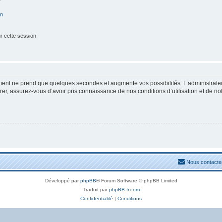
on
r cette session
ement ne prend que quelques secondes et augmente vos possibilités. L’administrat
, assurez-vous d’avoir pris connaissance de nos conditions d’utilisation et de notre
Nous contacte
Développé par
phpBB
® Forum Software © phpBB Limited
Traduit par
phpBB-fr.com
Confidentialité
|
Conditions