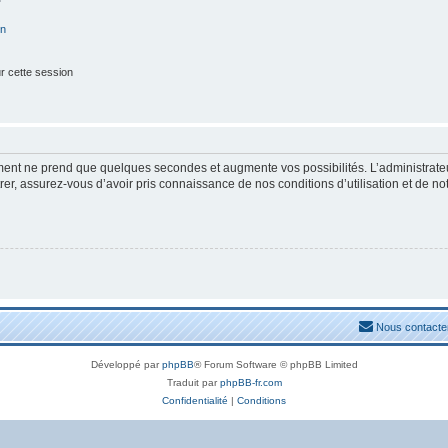
on
r cette session
ement ne prend que quelques secondes et augmente vos possibilités. L’administrat
, assurez-vous d’avoir pris connaissance de nos conditions d’utilisation et de notre
Nous contacte
Développé par
phpBB
® Forum Software © phpBB Limited
Traduit par
phpBB-fr.com
Confidentialité
|
Conditions