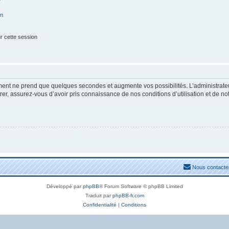
on
r cette session
ement ne prend que quelques secondes et augmente vos possibilités. L’administrat
, assurez-vous d’avoir pris connaissance de nos conditions d’utilisation et de notre
Nous contacte
Développé par
phpBB
® Forum Software © phpBB Limited
Traduit par
phpBB-fr.com
Confidentialité
|
Conditions