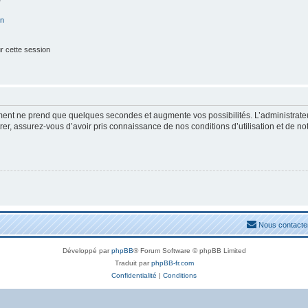
on
r cette session
ement ne prend que quelques secondes et augmente vos possibilités. L’administrat
, assurez-vous d’avoir pris connaissance de nos conditions d’utilisation et de notre
Nous contacte
Développé par
phpBB
® Forum Software © phpBB Limited
Traduit par
phpBB-fr.com
Confidentialité
|
Conditions