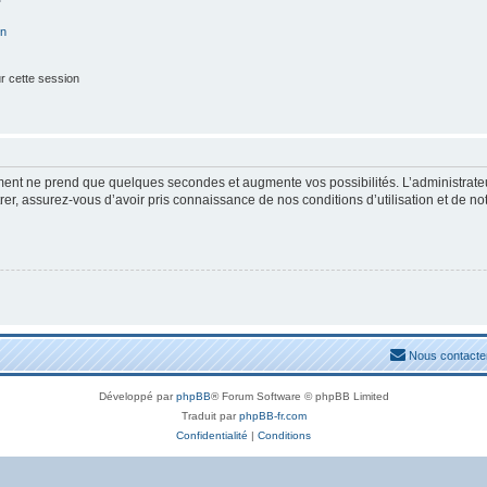
on
r cette session
ement ne prend que quelques secondes et augmente vos possibilités. L’administrat
, assurez-vous d’avoir pris connaissance de nos conditions d’utilisation et de notre
Nous contacte
Développé par
phpBB
® Forum Software © phpBB Limited
Traduit par
phpBB-fr.com
Confidentialité
|
Conditions