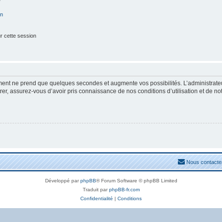
on
r cette session
ement ne prend que quelques secondes et augmente vos possibilités. L’administrat
, assurez-vous d’avoir pris connaissance de nos conditions d’utilisation et de notre
Nous contacte
Développé par
phpBB
® Forum Software © phpBB Limited
Traduit par
phpBB-fr.com
Confidentialité
|
Conditions