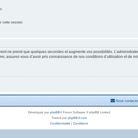
on
r cette session
ement ne prend que quelques secondes et augmente vos possibilités. L’administrat
, assurez-vous d’avoir pris connaissance de nos conditions d’utilisation et de notre
Nous contacte
Développé par
phpBB
® Forum Software © phpBB Limited
Traduit par
phpBB-fr.com
Confidentialité
|
Conditions