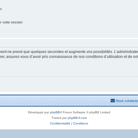
on
r cette session
ement ne prend que quelques secondes et augmente vos possibilités. L’administrat
, assurez-vous d’avoir pris connaissance de nos conditions d’utilisation et de notre
Nous contacte
Développé par
phpBB
® Forum Software © phpBB Limited
Traduit par
phpBB-fr.com
Confidentialité
|
Conditions