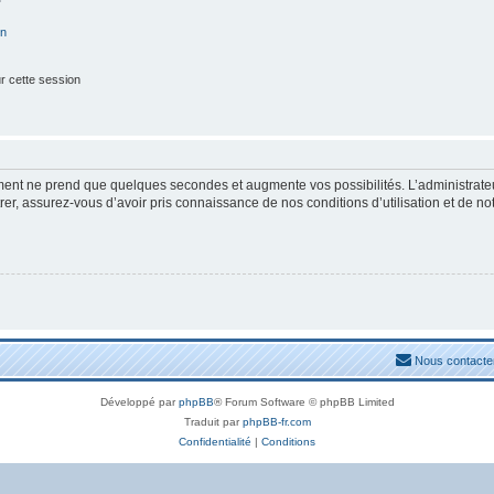
on
r cette session
ement ne prend que quelques secondes et augmente vos possibilités. L’administrat
, assurez-vous d’avoir pris connaissance de nos conditions d’utilisation et de notre
Nous contacte
Développé par
phpBB
® Forum Software © phpBB Limited
Traduit par
phpBB-fr.com
Confidentialité
|
Conditions