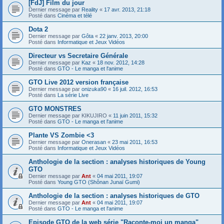
[FdJ] Film du jour
Dernier message par
Reality
«
17 avr. 2013, 21:18
Posté dans
Cinéma et télé
Dota 2
Dernier message par
Gôta
«
22 janv. 2013, 20:00
Posté dans
Informatique et Jeux Vidéos
Directeur vs Secretaire Générale
Dernier message par
Kaz
«
18 nov. 2012, 14:28
Posté dans
GTO - Le manga et l'anime
GTO Live 2012 version française
Dernier message par
onizuka90
«
16 juil. 2012, 16:53
Posté dans
La série Live
GTO MONSTRES
Dernier message par
KIKUJIRO
«
11 juin 2011, 15:32
Posté dans
GTO - Le manga et l'anime
Plante VS Zombie <3
Dernier message par
Onerasan
«
23 mai 2011, 16:53
Posté dans
Informatique et Jeux Vidéos
Anthologie de la section : analyses historiques de Young
GTO
Dernier message par
Ant
«
04 mai 2011, 19:07
Posté dans
Young GTO (Shônan Junaï Gumi)
Anthologie de la section : analyses historiques de GTO
Dernier message par
Ant
«
04 mai 2011, 19:07
Posté dans
GTO - Le manga et l'anime
Episode GTO de la web série "Raconte-moi un manga"