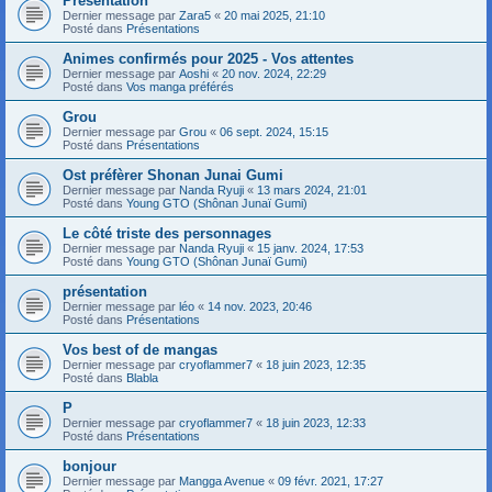
Présentation
Dernier message par
Zara5
«
20 mai 2025, 21:10
Posté dans
Présentations
Animes confirmés pour 2025 - Vos attentes
Dernier message par
Aoshi
«
20 nov. 2024, 22:29
Posté dans
Vos manga préférés
Grou
Dernier message par
Grou
«
06 sept. 2024, 15:15
Posté dans
Présentations
Ost préfèrer Shonan Junai Gumi
Dernier message par
Nanda Ryuji
«
13 mars 2024, 21:01
Posté dans
Young GTO (Shônan Junaï Gumi)
Le côté triste des personnages
Dernier message par
Nanda Ryuji
«
15 janv. 2024, 17:53
Posté dans
Young GTO (Shônan Junaï Gumi)
présentation
Dernier message par
léo
«
14 nov. 2023, 20:46
Posté dans
Présentations
Vos best of de mangas
Dernier message par
cryoflammer7
«
18 juin 2023, 12:35
Posté dans
Blabla
P
Dernier message par
cryoflammer7
«
18 juin 2023, 12:33
Posté dans
Présentations
bonjour
Dernier message par
Mangga Avenue
«
09 févr. 2021, 17:27