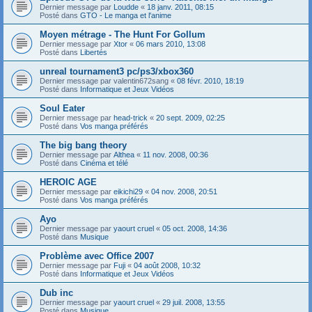
Dernier message par
Loudde
«
18 janv. 2011, 08:15
Posté dans
GTO - Le manga et l'anime
Moyen métrage - The Hunt For Gollum
Dernier message par
Xtor
«
06 mars 2010, 13:08
Posté dans
Libertés
unreal tournament3 pc/ps3/xbox360
Dernier message par
valentin672sang
«
08 févr. 2010, 18:19
Posté dans
Informatique et Jeux Vidéos
Soul Eater
Dernier message par
head-trick
«
20 sept. 2009, 02:25
Posté dans
Vos manga préférés
The big bang theory
Dernier message par
Althea
«
11 nov. 2008, 00:36
Posté dans
Cinéma et télé
HEROIC AGE
Dernier message par
eikichi29
«
04 nov. 2008, 20:51
Posté dans
Vos manga préférés
Ayo
Dernier message par
yaourt cruel
«
05 oct. 2008, 14:36
Posté dans
Musique
Problème avec Office 2007
Dernier message par
Fuji
«
04 août 2008, 10:32
Posté dans
Informatique et Jeux Vidéos
Dub inc
Dernier message par
yaourt cruel
«
29 juil. 2008, 13:55
Posté dans
Musique