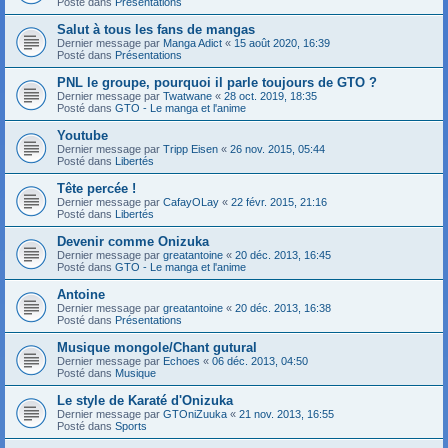
Posté dans
Présentations
Salut à tous les fans de mangas
Dernier message par
Manga Adict
«
15 août 2020, 16:39
Posté dans
Présentations
PNL le groupe, pourquoi il parle toujours de GTO ?
Dernier message par
Twatwane
«
28 oct. 2019, 18:35
Posté dans
GTO - Le manga et l'anime
Youtube
Dernier message par
Tripp Eisen
«
26 nov. 2015, 05:44
Posté dans
Libertés
Tête percée !
Dernier message par
CafayOLay
«
22 févr. 2015, 21:16
Posté dans
Libertés
Devenir comme Onizuka
Dernier message par
greatantoine
«
20 déc. 2013, 16:45
Posté dans
GTO - Le manga et l'anime
Antoine
Dernier message par
greatantoine
«
20 déc. 2013, 16:38
Posté dans
Présentations
Musique mongole/Chant gutural
Dernier message par
Echoes
«
06 déc. 2013, 04:50
Posté dans
Musique
Le style de Karaté d'Onizuka
Dernier message par
GTOniZuuka
«
21 nov. 2013, 16:55
Posté dans
Sports