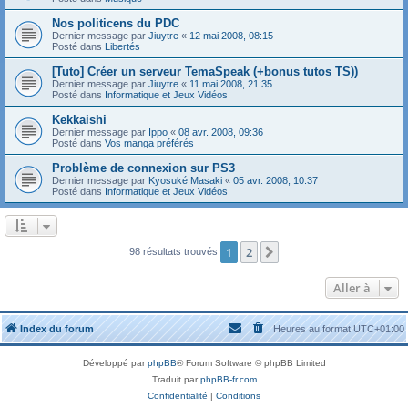
Nos politicens du PDC
Dernier message par
Jiuytre
«
12 mai 2008, 08:15
Posté dans
Libertés
[Tuto] Créer un serveur TemaSpeak (+bonus tutos TS))
Dernier message par
Jiuytre
«
11 mai 2008, 21:35
Posté dans
Informatique et Jeux Vidéos
Kekkaishi
Dernier message par
Ippo
«
08 avr. 2008, 09:36
Posté dans
Vos manga préférés
Problème de connexion sur PS3
Dernier message par
Kyosuké Masaki
«
05 avr. 2008, 10:37
Posté dans
Informatique et Jeux Vidéos
1
2
Suivante
98 résultats trouvés
Aller à
Index du forum
Heures au format
UTC+01:00
Développé par
phpBB
® Forum Software © phpBB Limited
Traduit par
phpBB-fr.com
Confidentialité
|
Conditions