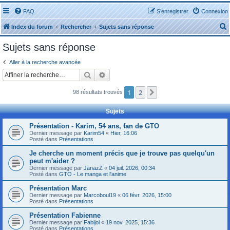
FAQ
S’enregistrer
Connexion
Index du forum
Rechercher
Sujets sans réponse
Sujets sans réponse
Aller à la recherche avancée
Rechercher
Recherche avancée
r
1
2
Suivante
98 résultats trouvés
Sujets
Présentation - Karim, 54 ans, fan de GTO
Dernier message par
Karim54
«
Hier, 16:06
r
Posté dans
Présentations
Je cherche un moment précis que je trouve pas quelqu'un
peut m'aider ?
Dernier message par
JanazZ
«
04 juil. 2026, 00:34
Posté dans
GTO - Le manga et l'anime
Présentation Marc
Dernier message par
Marcoboul19
«
06 févr. 2026, 15:00
Posté dans
Présentations
Présentation Fabienne
Dernier message par
Fabijol
«
19 nov. 2025, 15:36
Posté dans
Présentations