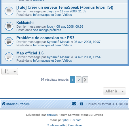
[Tuto] Créer un serveur TemaSpeak (+bonus tutos TS))
Dernier message par
Jiuytre
«
11 mai 2008, 21:35
Posté dans
Informatique et Jeux Vidéos
Kekkaishi
Dernier message par
Ippo
«
08 avr. 2008, 09:36
Posté dans
Vos manga préférés
Problème de connexion sur PS3
Dernier message par
Kyosuké Masaki
«
05 avr. 2008, 10:37
Posté dans
Informatique et Jeux Vidéos
Map officiel 1.6
Dernier message par
Kyosuké Masaki
«
04 avr. 2008, 17:54
Posté dans
Informatique et Jeux Vidéos
1
2
Suivante
97 résultats trouvés
Aller à
Index du forum
Heures au format
UTC+01:00
Développé par
phpBB
® Forum Software © phpBB Limited
Traduit par
phpBB-fr.com
Confidentialité
|
Conditions