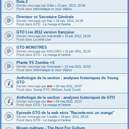
Dota 2
Dernier message par
Gôta
«
22 janv. 2013, 20:00
Posté dans
Informatique et Jeux Vidéos
Directeur vs Secretaire Générale
Dernier message par
Kaz
«
18 nov. 2012, 14:28
Posté dans
GTO - Le manga et l'anime
GTO Live 2012 version française
Dernier message par
onizuka90
«
16 juil. 2012, 16:53
Posté dans
La série Live
GTO MONSTRES
Dernier message par
KIKUJIRO
«
11 juin 2011, 15:32
Posté dans
GTO - Le manga et l'anime
Plante VS Zombie <3
Dernier message par
Onerasan
«
23 mai 2011, 16:53
Posté dans
Informatique et Jeux Vidéos
Anthologie de la section : analyses historiques de Young
GTO
Dernier message par
Ant
«
04 mai 2011, 19:07
Posté dans
Young GTO (Shônan Junaï Gumi)
Anthologie de la section : analyses historiques de GTO
Dernier message par
Ant
«
04 mai 2011, 19:07
Posté dans
GTO - Le manga et l'anime
Episode GTO de la web série "Raconte-moi un manga"
Dernier message par
Loudde
«
18 janv. 2011, 08:15
Posté dans
GTO - Le manga et l'anime
Moyen métrage - The Hunt For Gollum