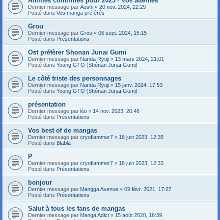
Animes confirmés pour 2025 - Vos attentes
Dernier message par
Aoshi
«
20 nov. 2024, 22:29
Posté dans
Vos manga préférés
Grou
Dernier message par
Grou
«
06 sept. 2024, 15:15
Posté dans
Présentations
Ost préfèrer Shonan Junai Gumi
Dernier message par
Nanda Ryuji
«
13 mars 2024, 21:01
Posté dans
Young GTO (Shônan Junaï Gumi)
Le côté triste des personnages
Dernier message par
Nanda Ryuji
«
15 janv. 2024, 17:53
Posté dans
Young GTO (Shônan Junaï Gumi)
présentation
Dernier message par
léo
«
14 nov. 2023, 20:46
Posté dans
Présentations
Vos best of de mangas
Dernier message par
cryoflammer7
«
18 juin 2023, 12:35
Posté dans
Blabla
P
Dernier message par
cryoflammer7
«
18 juin 2023, 12:33
Posté dans
Présentations
bonjour
Dernier message par
Mangga Avenue
«
09 févr. 2021, 17:27
Posté dans
Présentations
Salut à tous les fans de mangas
Dernier message par
Manga Adict
«
15 août 2020, 16:39