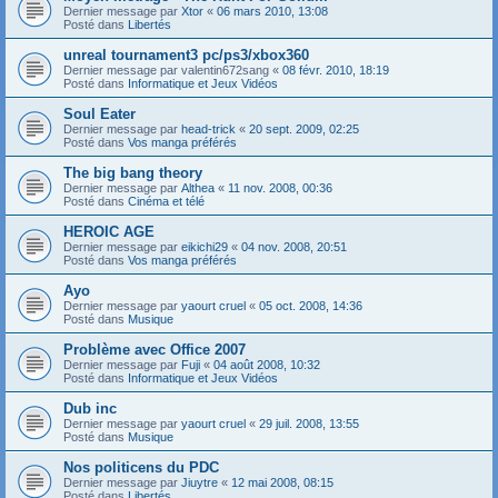
Dernier message par
Xtor
«
06 mars 2010, 13:08
Posté dans
Libertés
unreal tournament3 pc/ps3/xbox360
Dernier message par
valentin672sang
«
08 févr. 2010, 18:19
Posté dans
Informatique et Jeux Vidéos
Soul Eater
Dernier message par
head-trick
«
20 sept. 2009, 02:25
Posté dans
Vos manga préférés
The big bang theory
Dernier message par
Althea
«
11 nov. 2008, 00:36
Posté dans
Cinéma et télé
HEROIC AGE
Dernier message par
eikichi29
«
04 nov. 2008, 20:51
Posté dans
Vos manga préférés
Ayo
Dernier message par
yaourt cruel
«
05 oct. 2008, 14:36
Posté dans
Musique
Problème avec Office 2007
Dernier message par
Fuji
«
04 août 2008, 10:32
Posté dans
Informatique et Jeux Vidéos
Dub inc
Dernier message par
yaourt cruel
«
29 juil. 2008, 13:55
Posté dans
Musique
Nos politicens du PDC
Dernier message par
Jiuytre
«
12 mai 2008, 08:15
Posté dans
Libertés