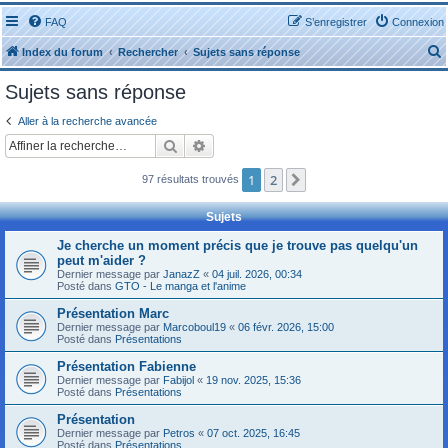
FAQ
S’enregistrer
Connexion
Index du forum
Rechercher
Sujets sans réponse
Sujets sans réponse
Aller à la recherche avancée
Rechercher
Recherche avancée
r
1
2
Suivante
97 résultats trouvés
Sujets
Je cherche un moment précis que je trouve pas quelqu'un
peut m'aider ?
r
Dernier message par
JanazZ
«
04 juil. 2026, 00:34
Posté dans
GTO - Le manga et l'anime
Présentation Marc
Dernier message par
Marcoboul19
«
06 févr. 2026, 15:00
Posté dans
Présentations
Présentation Fabienne
Dernier message par
Fabijol
«
19 nov. 2025, 15:36
Posté dans
Présentations
Présentation
Dernier message par
Petros
«
07 oct. 2025, 16:45
Posté dans
Présentations