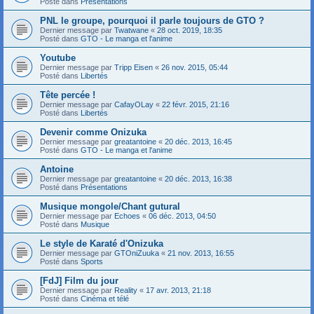
Posté dans
Présentations
PNL le groupe, pourquoi il parle toujours de GTO ?
Dernier message par
Twatwane
«
28 oct. 2019, 18:35
Posté dans
GTO - Le manga et l'anime
Youtube
Dernier message par
Tripp Eisen
«
26 nov. 2015, 05:44
Posté dans
Libertés
Tête percée !
Dernier message par
CafayOLay
«
22 févr. 2015, 21:16
Posté dans
Libertés
Devenir comme Onizuka
Dernier message par
greatantoine
«
20 déc. 2013, 16:45
Posté dans
GTO - Le manga et l'anime
Antoine
Dernier message par
greatantoine
«
20 déc. 2013, 16:38
Posté dans
Présentations
Musique mongole/Chant gutural
Dernier message par
Echoes
«
06 déc. 2013, 04:50
Posté dans
Musique
Le style de Karaté d'Onizuka
Dernier message par
GTOniZuuka
«
21 nov. 2013, 16:55
Posté dans
Sports
[FdJ] Film du jour
Dernier message par
Reality
«
17 avr. 2013, 21:18
Posté dans
Cinéma et télé