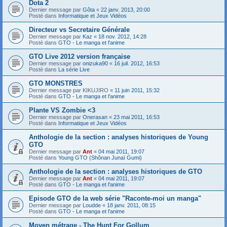
Dota 2
Dernier message par
Gôta
«
22 janv. 2013, 20:00
Posté dans
Informatique et Jeux Vidéos
Directeur vs Secretaire Générale
Dernier message par
Kaz
«
18 nov. 2012, 14:28
Posté dans
GTO - Le manga et l'anime
GTO Live 2012 version française
Dernier message par
onizuka90
«
16 juil. 2012, 16:53
Posté dans
La série Live
GTO MONSTRES
Dernier message par
KIKUJIRO
«
11 juin 2011, 15:32
Posté dans
GTO - Le manga et l'anime
Plante VS Zombie <3
Dernier message par
Onerasan
«
23 mai 2011, 16:53
Posté dans
Informatique et Jeux Vidéos
Anthologie de la section : analyses historiques de Young
GTO
Dernier message par
Ant
«
04 mai 2011, 19:07
Posté dans
Young GTO (Shônan Junaï Gumi)
Anthologie de la section : analyses historiques de GTO
Dernier message par
Ant
«
04 mai 2011, 19:07
Posté dans
GTO - Le manga et l'anime
Episode GTO de la web série "Raconte-moi un manga"
Dernier message par
Loudde
«
18 janv. 2011, 08:15
Posté dans
GTO - Le manga et l'anime
Moyen métrage - The Hunt For Gollum