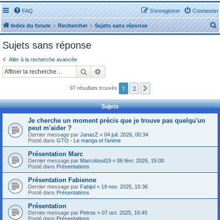
FAQ
S’enregistrer
Connexion
Index du forum
Rechercher
Sujets sans réponse
Sujets sans réponse
Aller à la recherche avancée
Rechercher
Recherche avancée
r
1
2
Suivante
97 résultats trouvés
Sujets
Je cherche un moment précis que je trouve pas quelqu'un
peut m'aider ?
r
Dernier message par
JanazZ
«
04 juil. 2026, 00:34
Posté dans
GTO - Le manga et l'anime
Présentation Marc
Dernier message par
Marcoboul19
«
06 févr. 2026, 15:00
Posté dans
Présentations
Présentation Fabienne
Dernier message par
Fabijol
«
19 nov. 2025, 15:36
Posté dans
Présentations
Présentation
Dernier message par
Petros
«
07 oct. 2025, 16:45
Posté dans
Présentations