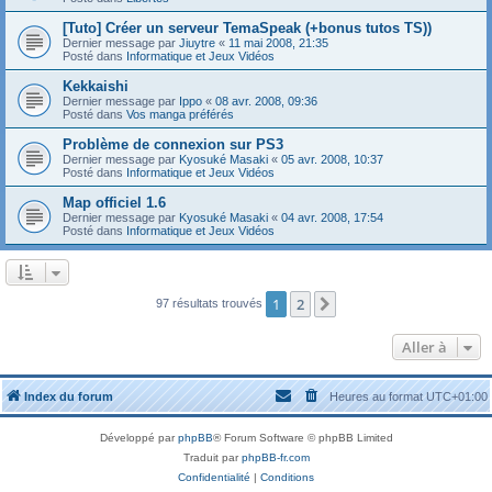
[Tuto] Créer un serveur TemaSpeak (+bonus tutos TS))
Dernier message par
Jiuytre
«
11 mai 2008, 21:35
Posté dans
Informatique et Jeux Vidéos
Kekkaishi
Dernier message par
Ippo
«
08 avr. 2008, 09:36
Posté dans
Vos manga préférés
Problème de connexion sur PS3
Dernier message par
Kyosuké Masaki
«
05 avr. 2008, 10:37
Posté dans
Informatique et Jeux Vidéos
Map officiel 1.6
Dernier message par
Kyosuké Masaki
«
04 avr. 2008, 17:54
Posté dans
Informatique et Jeux Vidéos
1
2
Suivante
97 résultats trouvés
Aller à
Index du forum
Heures au format
UTC+01:00
Développé par
phpBB
® Forum Software © phpBB Limited
Traduit par
phpBB-fr.com
Confidentialité
|
Conditions