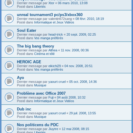
Dernier message par
Xtor
«
06 mars 2010, 13:08
Posté dans
Libertés
unreal tournament3 pc/ps3/xbox360
Dernier message par
valentin672sang
«
08 févr. 2010, 18:19
Posté dans
Informatique et Jeux Vidéos
Soul Eater
Dernier message par
head-trick
«
20 sept. 2009, 02:25
Posté dans
Vos manga préférés
The big bang theory
Dernier message par
Althea
«
11 nov. 2008, 00:36
Posté dans
Cinéma et télé
HEROIC AGE
Dernier message par
eikichi29
«
04 nov. 2008, 20:51
Posté dans
Vos manga préférés
Ayo
Dernier message par
yaourt cruel
«
05 oct. 2008, 14:36
Posté dans
Musique
Problème avec Office 2007
Dernier message par
Fuji
«
04 août 2008, 10:32
Posté dans
Informatique et Jeux Vidéos
Dub inc
Dernier message par
yaourt cruel
«
29 juil. 2008, 13:55
Posté dans
Musique
Nos politicens du PDC
Dernier message par
Jiuytre
«
12 mai 2008, 08:15
Posté dans
Libertés