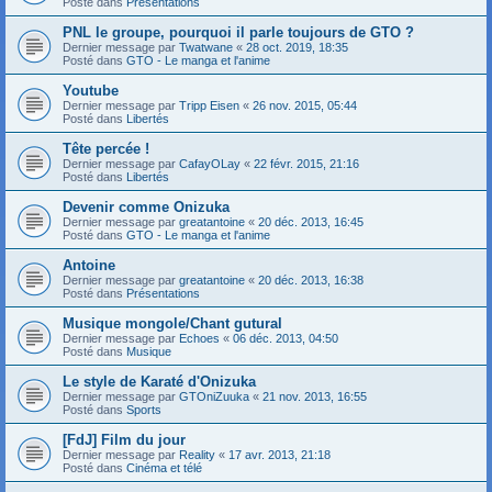
Posté dans
Présentations
PNL le groupe, pourquoi il parle toujours de GTO ?
Dernier message par
Twatwane
«
28 oct. 2019, 18:35
Posté dans
GTO - Le manga et l'anime
Youtube
Dernier message par
Tripp Eisen
«
26 nov. 2015, 05:44
Posté dans
Libertés
Tête percée !
Dernier message par
CafayOLay
«
22 févr. 2015, 21:16
Posté dans
Libertés
Devenir comme Onizuka
Dernier message par
greatantoine
«
20 déc. 2013, 16:45
Posté dans
GTO - Le manga et l'anime
Antoine
Dernier message par
greatantoine
«
20 déc. 2013, 16:38
Posté dans
Présentations
Musique mongole/Chant gutural
Dernier message par
Echoes
«
06 déc. 2013, 04:50
Posté dans
Musique
Le style de Karaté d'Onizuka
Dernier message par
GTOniZuuka
«
21 nov. 2013, 16:55
Posté dans
Sports
[FdJ] Film du jour
Dernier message par
Reality
«
17 avr. 2013, 21:18
Posté dans
Cinéma et télé