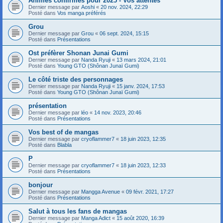
Animes confirmés pour 2025 - Vos attentes
Dernier message par
Aoshi
«
20 nov. 2024, 22:29
Posté dans
Vos manga préférés
Grou
Dernier message par
Grou
«
06 sept. 2024, 15:15
Posté dans
Présentations
Ost préfèrer Shonan Junai Gumi
Dernier message par
Nanda Ryuji
«
13 mars 2024, 21:01
Posté dans
Young GTO (Shônan Junaï Gumi)
Le côté triste des personnages
Dernier message par
Nanda Ryuji
«
15 janv. 2024, 17:53
Posté dans
Young GTO (Shônan Junaï Gumi)
présentation
Dernier message par
léo
«
14 nov. 2023, 20:46
Posté dans
Présentations
Vos best of de mangas
Dernier message par
cryoflammer7
«
18 juin 2023, 12:35
Posté dans
Blabla
P
Dernier message par
cryoflammer7
«
18 juin 2023, 12:33
Posté dans
Présentations
bonjour
Dernier message par
Mangga Avenue
«
09 févr. 2021, 17:27
Posté dans
Présentations
Salut à tous les fans de mangas
Dernier message par
Manga Adict
«
15 août 2020, 16:39