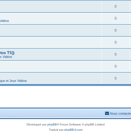
0
0
 Vidéos
0
0
tos TS))
0
ux Vidéos
0
0
ique et Jeux Vidéos
Nous contacte
Développé par
phpBB
® Forum Software © phpBB Limited
Traduit par
phpBB-fr.com