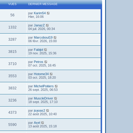
VUES
DERNIER MESSAGE
par
Karim54
56
Hier, 16:06
par
JanazZ
1332
04 juil. 2026, 00:34
par
Marcoboul19
3287
06 févr. 2026, 15:00
par
Fabijol
3815
19 nov. 2025, 15:36
par
Petros
3710
07 oct. 2025, 16:45
par
Hotome34
3553
03 oct. 2025, 18:20
par
MichelPoitiers
3832
26 sept. 2025, 06:53
par
MuscleDriver
3236
18 sept. 2025, 17:10
par
jsaoas2
4373
22 août 2025, 10:40
par
Axel
5590
13 août 2025, 15:18