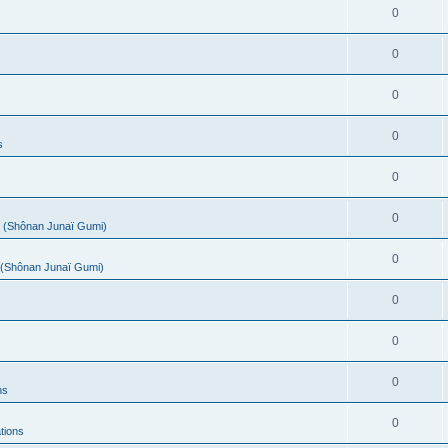
0
0
0
0
s
0
0
(Shônan Junaï Gumi)
0
(Shônan Junaï Gumi)
0
0
0
ns
0
tions