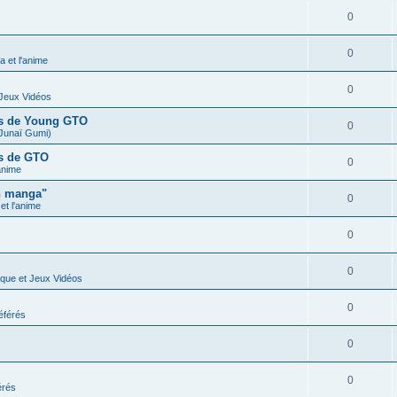
0
0
 et l'anime
0
 Jeux Vidéos
ues de Young GTO
0
Junaï Gumi)
es de GTO
0
anime
n manga"
0
t l'anime
0
0
ique et Jeux Vidéos
0
éférés
0
0
érés