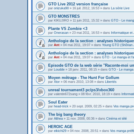
GTO Live 2012 version française
par
onizuka90
»
16 juil. 2012, 16:53
» dans
La série Live
GTO MONSTRES
par
KIKUJIRO
»
11 juin 2011, 15:32
» dans
GTO - Le manga
Plante VS Zombie <3
par
Onerasan
»
23 mai 2011, 16:53
» dans
Informatique et
Anthologie de la section : analyses historiq
par
Ant
»
04 mai 2011, 19:07
» dans
Young GTO (Shônan 
Anthologie de la section : analyses historiqu
par
Ant
»
04 mai 2011, 19:07
» dans
GTO - Le manga et l'
Episode GTO de la web série "Raconte-moi u
par
Loudde
»
18 janv. 2011, 08:15
» dans
GTO - Le manga e
Moyen métrage - The Hunt For Gollum
par
Xtor
»
06 mars 2010, 13:08
» dans
Libertés
unreal tournament3 pc/ps3/xbox360
par
valentin672sang
»
08 févr. 2010, 18:19
» dans
Informat
Soul Eater
par
head-trick
»
20 sept. 2009, 02:25
» dans
Vos manga pr
The big bang theory
par
Althea
»
11 nov. 2008, 00:36
» dans
Cinéma et télé
HEROIC AGE
par
eikichi29
»
04 nov. 2008, 20:51
» dans
Vos manga préf