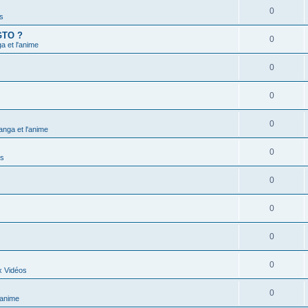
0
s
 GTO ?
0
 et l'anime
0
0
0
nga et l'anime
0
ns
0
0
0
0
x Vidéos
0
'anime