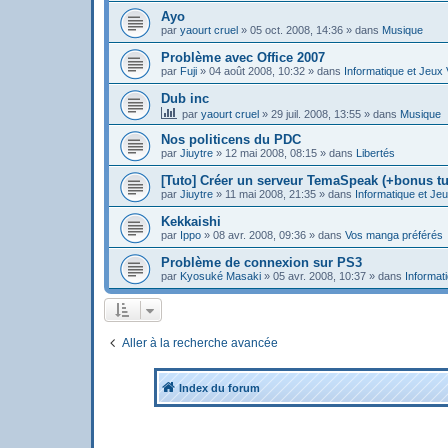
Ayo
par
yaourt cruel
»
05 oct. 2008, 14:36
» dans
Musique
Problème avec Office 2007
par
Fuji
»
04 août 2008, 10:32
» dans
Informatique et Jeux
Dub inc
par
yaourt cruel
»
29 juil. 2008, 13:55
» dans
Musique
Nos politicens du PDC
par
Jiuytre
»
12 mai 2008, 08:15
» dans
Libertés
[Tuto] Créer un serveur TemaSpeak (+bonus tu
par
Jiuytre
»
11 mai 2008, 21:35
» dans
Informatique et Je
Kekkaishi
par
Ippo
»
08 avr. 2008, 09:36
» dans
Vos manga préférés
Problème de connexion sur PS3
par
Kyosuké Masaki
»
05 avr. 2008, 10:37
» dans
Informat
Aller à la recherche avancée
Index du forum