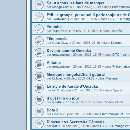
Salut à tous les fans de mangas
par
Manga Adict
»
15 août 2020, 16:39
» dans
Présentation
PNL le groupe, pourquoi il parle toujours de
par
Twatwane
»
28 oct. 2019, 18:35
» dans
GTO - Le manga
Youtube
par
Tripp Eisen
»
26 nov. 2015, 05:44
» dans
Libertés
Tête percée !
par
CafayOLay
»
22 févr. 2015, 21:16
» dans
Libertés
Devenir comme Onizuka
par
greatantoine
»
20 déc. 2013, 16:45
» dans
GTO - Le ma
Antoine
par
greatantoine
»
20 déc. 2013, 16:38
» dans
Présentatio
Musique mongole/Chant gutural
par
Echoes
»
06 déc. 2013, 04:50
» dans
Musique
Le style de Karaté d'Onizuka
par
GTOniZuuka
»
21 nov. 2013, 16:55
» dans
Sports
[FdJ] Film du jour
par
Reality
»
17 avr. 2013, 21:18
» dans
Cinéma et télé
Dota 2
par
Gôta
»
22 janv. 2013, 20:00
» dans
Informatique et Jeu
Directeur vs Secretaire Générale
par
Kaz
»
18 nov. 2012, 14:28
» dans
GTO - Le manga et l