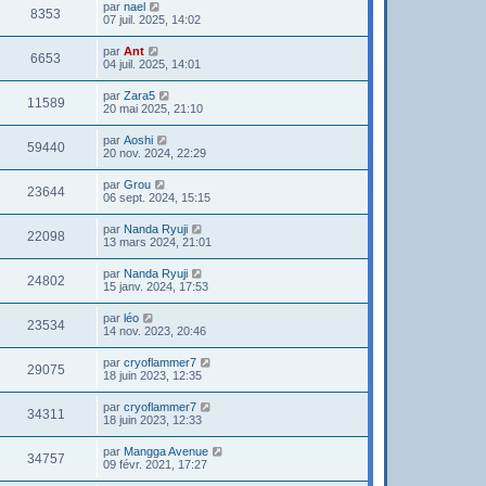
par
nael
8353
07 juil. 2025, 14:02
par
Ant
6653
04 juil. 2025, 14:01
par
Zara5
11589
20 mai 2025, 21:10
par
Aoshi
59440
20 nov. 2024, 22:29
par
Grou
23644
06 sept. 2024, 15:15
par
Nanda Ryuji
22098
13 mars 2024, 21:01
par
Nanda Ryuji
24802
15 janv. 2024, 17:53
par
léo
23534
14 nov. 2023, 20:46
par
cryoflammer7
29075
18 juin 2023, 12:35
par
cryoflammer7
34311
18 juin 2023, 12:33
par
Mangga Avenue
34757
09 févr. 2021, 17:27