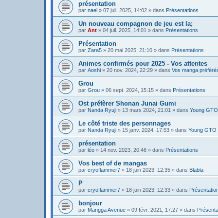
présentation
par
nael
»
07 juil. 2025, 14:02
» dans
Présentations
Un nouveau compagnon de jeu est la;
par
Ant
»
04 juil. 2025, 14:01
» dans
Présentations
Présentation
par
Zara5
»
20 mai 2025, 21:10
» dans
Présentations
Animes confirmés pour 2025 - Vos attentes
par
Aoshi
»
20 nov. 2024, 22:29
» dans
Vos manga préféré
Grou
par
Grou
»
06 sept. 2024, 15:15
» dans
Présentations
Ost préfèrer Shonan Junai Gumi
par
Nanda Ryuji
»
13 mars 2024, 21:01
» dans
Young GTO 
Le côté triste des personnages
par
Nanda Ryuji
»
15 janv. 2024, 17:53
» dans
Young GTO 
présentation
par
léo
»
14 nov. 2023, 20:46
» dans
Présentations
Vos best of de mangas
par
cryoflammer7
»
18 juin 2023, 12:35
» dans
Blabla
P
par
cryoflammer7
»
18 juin 2023, 12:33
» dans
Présentatio
bonjour
par
Mangga Avenue
»
09 févr. 2021, 17:27
» dans
Présenta