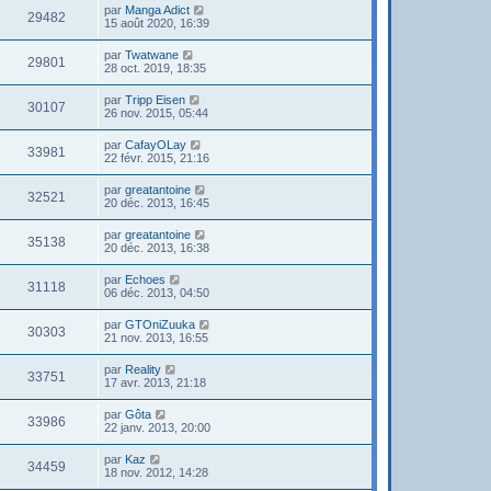
par
Manga Adict
29482
15 août 2020, 16:39
par
Twatwane
29801
28 oct. 2019, 18:35
par
Tripp Eisen
30107
26 nov. 2015, 05:44
par
CafayOLay
33981
22 févr. 2015, 21:16
par
greatantoine
32521
20 déc. 2013, 16:45
par
greatantoine
35138
20 déc. 2013, 16:38
par
Echoes
31118
06 déc. 2013, 04:50
par
GTOniZuuka
30303
21 nov. 2013, 16:55
par
Reality
33751
17 avr. 2013, 21:18
par
Gôta
33986
22 janv. 2013, 20:00
par
Kaz
34459
18 nov. 2012, 14:28