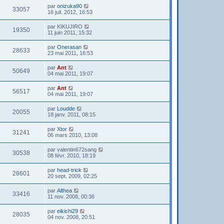
par
onizuka90
33057
16 juil. 2012, 16:53
par
KIKUJIRO
19350
11 juin 2011, 15:32
par
Onerasan
28633
23 mai 2011, 16:53
par
Ant
50649
04 mai 2011, 19:07
par
Ant
56517
04 mai 2011, 19:07
par
Loudde
20055
18 janv. 2011, 08:15
par
Xtor
31241
06 mars 2010, 13:08
par
valentin672sang
30538
08 févr. 2010, 18:19
par
head-trick
28601
20 sept. 2009, 02:25
par
Althea
33416
11 nov. 2008, 00:36
par
eikichi29
28035
04 nov. 2008, 20:51