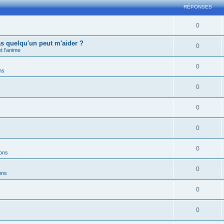
RÉPONSES
0
s quelqu'un peut m'aider ?
0
 l'anime
0
ns
0
0
0
0
ions
0
ons
0
0