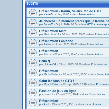
SUJETS
Présentation - Karim, 54 ans, fan de GTO
par
Karim54
»
Hier, 16:06
» dans
Présentations
Je cherche un moment précis que je trouve pa
par
JanazZ
»
04 juil. 2026, 00:34
» dans
GTO - Le manga et
Présentation Marc
par
Marcoboul19
»
06 févr. 2026, 15:00
» dans
Présentatio
Présentation Fabienne
par
Fabijol
»
19 nov. 2025, 15:36
» dans
Présentations
Présentation
par
Petros
»
07 oct. 2025, 16:45
» dans
Présentations
Hello :)
par
Hotome34
»
03 oct. 2025, 18:20
» dans
Présentations
Présentation
par
MichelPoitiers
»
26 sept. 2025, 06:53
» dans
Présentat
Salut les fans de GTO !
par
MuscleDriver
»
18 sept. 2025, 17:10
» dans
Présentati
Passion de jeux en ligne
par
jsaoas2
»
22 août 2025, 10:40
» dans
Présentations
Présentation
par
Axel
»
13 août 2025, 15:18
» dans
Présentations