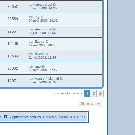
par
yaourt cruel
32652
05 oct. 2008, 14:36
par
Fuji
28559
04 août 2008, 10:32
par
yaourt cruel
29667
29 juil. 2008, 13:55
par
Jiuytre
19106
12 mai 2008, 08:15
par
Jiuytre
19533
11 mai 2008, 21:35
par
Ippo
28002
08 avr. 2008, 09:36
par
Kyosuké Masaki
17971
05 avr. 2008, 10:37
1
2
Suivante
98 résultats trouvés
Aller à
r
Supprimer les cookies
Heures au format
UTC+01:00