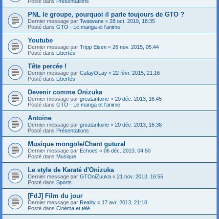
Posté dans
Présentations
PNL le groupe, pourquoi il parle toujours de GTO ?
Dernier message par
Twatwane
«
28 oct. 2019, 18:35
Posté dans
GTO - Le manga et l'anime
Youtube
Dernier message par
Tripp Eisen
«
26 nov. 2015, 05:44
Posté dans
Libertés
Tête percée !
Dernier message par
CafayOLay
«
22 févr. 2015, 21:16
Posté dans
Libertés
Devenir comme Onizuka
Dernier message par
greatantoine
«
20 déc. 2013, 16:45
Posté dans
GTO - Le manga et l'anime
Antoine
Dernier message par
greatantoine
«
20 déc. 2013, 16:38
Posté dans
Présentations
Musique mongole/Chant gutural
Dernier message par
Echoes
«
06 déc. 2013, 04:50
Posté dans
Musique
Le style de Karaté d'Onizuka
Dernier message par
GTOniZuuka
«
21 nov. 2013, 16:55
Posté dans
Sports
[FdJ] Film du jour
Dernier message par
Reality
«
17 avr. 2013, 21:18
Posté dans
Cinéma et télé