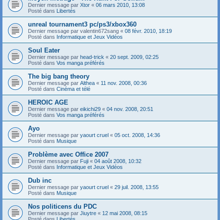
Dernier message par
Xtor
«
06 mars 2010, 13:08
Posté dans
Libertés
unreal tournament3 pc/ps3/xbox360
Dernier message par
valentin672sang
«
08 févr. 2010, 18:19
Posté dans
Informatique et Jeux Vidéos
Soul Eater
Dernier message par
head-trick
«
20 sept. 2009, 02:25
Posté dans
Vos manga préférés
The big bang theory
Dernier message par
Althea
«
11 nov. 2008, 00:36
Posté dans
Cinéma et télé
HEROIC AGE
Dernier message par
eikichi29
«
04 nov. 2008, 20:51
Posté dans
Vos manga préférés
Ayo
Dernier message par
yaourt cruel
«
05 oct. 2008, 14:36
Posté dans
Musique
Problème avec Office 2007
Dernier message par
Fuji
«
04 août 2008, 10:32
Posté dans
Informatique et Jeux Vidéos
Dub inc
Dernier message par
yaourt cruel
«
29 juil. 2008, 13:55
Posté dans
Musique
Nos politicens du PDC
Dernier message par
Jiuytre
«
12 mai 2008, 08:15
Posté dans
Libertés