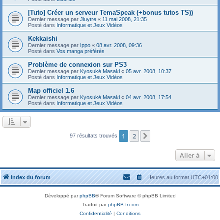
[Tuto] Créer un serveur TemaSpeak (+bonus tutos TS))
Dernier message par
Jiuytre
«
11 mai 2008, 21:35
Posté dans
Informatique et Jeux Vidéos
Kekkaishi
Dernier message par
Ippo
«
08 avr. 2008, 09:36
Posté dans
Vos manga préférés
Problème de connexion sur PS3
Dernier message par
Kyosuké Masaki
«
05 avr. 2008, 10:37
Posté dans
Informatique et Jeux Vidéos
Map officiel 1.6
Dernier message par
Kyosuké Masaki
«
04 avr. 2008, 17:54
Posté dans
Informatique et Jeux Vidéos
1
2
Suivante
97 résultats trouvés
Aller à
Index du forum
Heures au format
UTC+01:00
Développé par
phpBB
® Forum Software © phpBB Limited
Traduit par
phpBB-fr.com
Confidentialité
|
Conditions