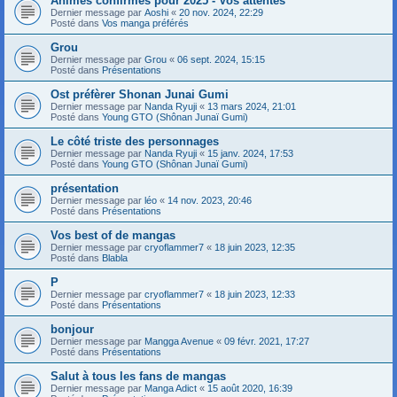
Animes confirmés pour 2025 - Vos attentes
Dernier message par
Aoshi
«
20 nov. 2024, 22:29
Posté dans
Vos manga préférés
Grou
Dernier message par
Grou
«
06 sept. 2024, 15:15
Posté dans
Présentations
Ost préfèrer Shonan Junai Gumi
Dernier message par
Nanda Ryuji
«
13 mars 2024, 21:01
Posté dans
Young GTO (Shônan Junaï Gumi)
Le côté triste des personnages
Dernier message par
Nanda Ryuji
«
15 janv. 2024, 17:53
Posté dans
Young GTO (Shônan Junaï Gumi)
présentation
Dernier message par
léo
«
14 nov. 2023, 20:46
Posté dans
Présentations
Vos best of de mangas
Dernier message par
cryoflammer7
«
18 juin 2023, 12:35
Posté dans
Blabla
P
Dernier message par
cryoflammer7
«
18 juin 2023, 12:33
Posté dans
Présentations
bonjour
Dernier message par
Mangga Avenue
«
09 févr. 2021, 17:27
Posté dans
Présentations
Salut à tous les fans de mangas
Dernier message par
Manga Adict
«
15 août 2020, 16:39