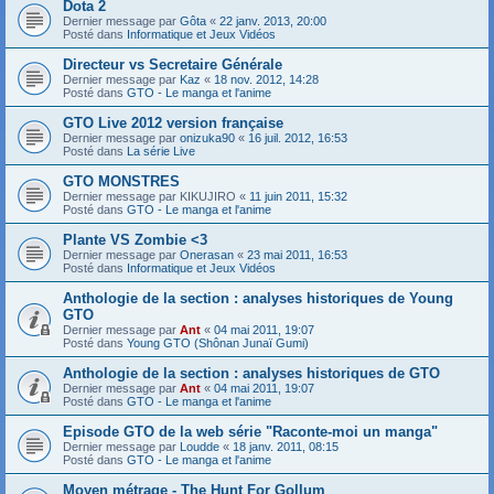
Dota 2
Dernier message par
Gôta
«
22 janv. 2013, 20:00
Posté dans
Informatique et Jeux Vidéos
Directeur vs Secretaire Générale
Dernier message par
Kaz
«
18 nov. 2012, 14:28
Posté dans
GTO - Le manga et l'anime
GTO Live 2012 version française
Dernier message par
onizuka90
«
16 juil. 2012, 16:53
Posté dans
La série Live
GTO MONSTRES
Dernier message par
KIKUJIRO
«
11 juin 2011, 15:32
Posté dans
GTO - Le manga et l'anime
Plante VS Zombie <3
Dernier message par
Onerasan
«
23 mai 2011, 16:53
Posté dans
Informatique et Jeux Vidéos
Anthologie de la section : analyses historiques de Young
GTO
Dernier message par
Ant
«
04 mai 2011, 19:07
Posté dans
Young GTO (Shônan Junaï Gumi)
Anthologie de la section : analyses historiques de GTO
Dernier message par
Ant
«
04 mai 2011, 19:07
Posté dans
GTO - Le manga et l'anime
Episode GTO de la web série "Raconte-moi un manga"
Dernier message par
Loudde
«
18 janv. 2011, 08:15
Posté dans
GTO - Le manga et l'anime
Moyen métrage - The Hunt For Gollum