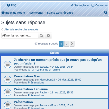
FAQ
S’enregistrer
Connexion
Index du forum
Rechercher
Sujets sans réponse
Sujets sans réponse
Aller à la recherche avancée
Rechercher
Recherche avancée
r
1
2
Suivante
97 résultats trouvés
Sujets
Je cherche un moment précis que je trouve pas quelqu'un
peut m'aider ?
r
Dernier message par
JanazZ
«
04 juil. 2026, 00:34
Posté dans
GTO - Le manga et l'anime
Présentation Marc
Dernier message par
Marcoboul19
«
06 févr. 2026, 15:00
Posté dans
Présentations
Présentation Fabienne
Dernier message par
Fabijol
«
19 nov. 2025, 15:36
Posté dans
Présentations
Présentation
Dernier message par
Petros
«
07 oct. 2025, 16:45
Posté dans
Présentations