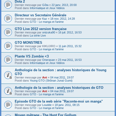
Dota 2
Dernier message par
Gôta
«
22 janv. 2013, 20:00
Posté dans
Informatique et Jeux Vidéos
Directeur vs Secretaire Générale
Dernier message par
Kaz
«
18 nov. 2012, 14:28
Posté dans
GTO - Le manga et l'anime
GTO Live 2012 version française
Dernier message par
onizuka90
«
16 juil. 2012, 16:53
Posté dans
La série Live
GTO MONSTRES
Dernier message par
KIKUJIRO
«
11 juin 2011, 15:32
Posté dans
GTO - Le manga et l'anime
Plante VS Zombie <3
Dernier message par
Onerasan
«
23 mai 2011, 16:53
Posté dans
Informatique et Jeux Vidéos
Anthologie de la section : analyses historiques de Young
GTO
Dernier message par
Ant
«
04 mai 2011, 19:07
Posté dans
Young GTO (Shônan Junaï Gumi)
Anthologie de la section : analyses historiques de GTO
Dernier message par
Ant
«
04 mai 2011, 19:07
Posté dans
GTO - Le manga et l'anime
Episode GTO de la web série "Raconte-moi un manga"
Dernier message par
Loudde
«
18 janv. 2011, 08:15
Posté dans
GTO - Le manga et l'anime
Moyen métrage - The Hunt For Gollum