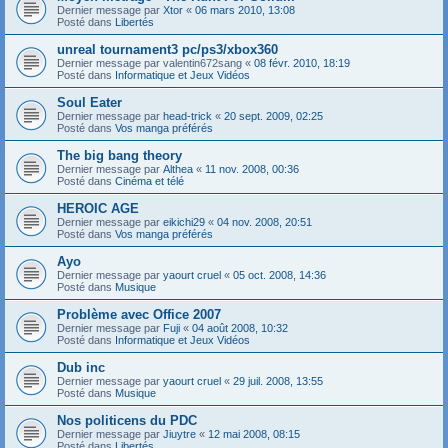
Dernier message par
Xtor
«
06 mars 2010, 13:08
Posté dans
Libertés
unreal tournament3 pc/ps3/xbox360
Dernier message par
valentin672sang
«
08 févr. 2010, 18:19
Posté dans
Informatique et Jeux Vidéos
Soul Eater
Dernier message par
head-trick
«
20 sept. 2009, 02:25
Posté dans
Vos manga préférés
The big bang theory
Dernier message par
Althea
«
11 nov. 2008, 00:36
Posté dans
Cinéma et télé
HEROIC AGE
Dernier message par
eikichi29
«
04 nov. 2008, 20:51
Posté dans
Vos manga préférés
Ayo
Dernier message par
yaourt cruel
«
05 oct. 2008, 14:36
Posté dans
Musique
Problème avec Office 2007
Dernier message par
Fuji
«
04 août 2008, 10:32
Posté dans
Informatique et Jeux Vidéos
Dub inc
Dernier message par
yaourt cruel
«
29 juil. 2008, 13:55
Posté dans
Musique
Nos politicens du PDC
Dernier message par
Jiuytre
«
12 mai 2008, 08:15
Posté dans
Libertés