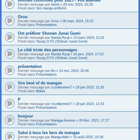
Animes confirmés pour 2025 - Vos attentes
Dernier message par
Aoshi
«
20 nov. 2024, 22:29
Posté dans
Vos manga préférés
Grou
Dernier message par
Grou
«
06 sept. 2024, 15:15
Posté dans
Présentations
Ost préfèrer Shonan Junai Gumi
Dernier message par
Nanda Ryuji
«
13 mars 2024, 21:01
Posté dans
Young GTO (Shônan Junaï Gumi)
Le côté triste des personnages
Dernier message par
Nanda Ryuji
«
15 janv. 2024, 17:53
Posté dans
Young GTO (Shônan Junaï Gumi)
présentation
Dernier message par
léo
«
14 nov. 2023, 20:46
Posté dans
Présentations
Vos best of de mangas
Dernier message par
cryoflammer7
«
18 juin 2023, 12:35
Posté dans
Blabla
P
Dernier message par
cryoflammer7
«
18 juin 2023, 12:33
Posté dans
Présentations
bonjour
Dernier message par
Mangga Avenue
«
09 févr. 2021, 17:27
Posté dans
Présentations
Salut à tous les fans de mangas
Dernier message par
Manga Adict
«
15 août 2020, 16:39