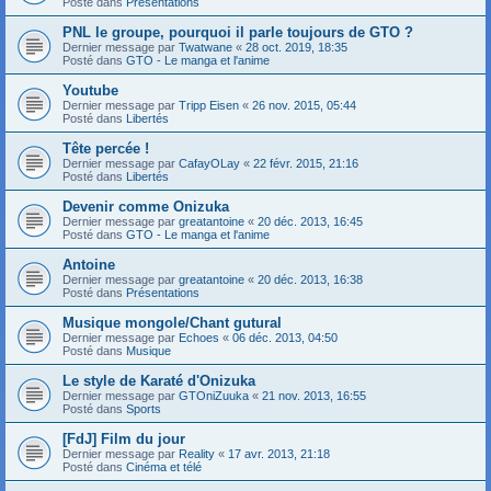
Posté dans
Présentations
PNL le groupe, pourquoi il parle toujours de GTO ?
Dernier message par
Twatwane
«
28 oct. 2019, 18:35
Posté dans
GTO - Le manga et l'anime
Youtube
Dernier message par
Tripp Eisen
«
26 nov. 2015, 05:44
Posté dans
Libertés
Tête percée !
Dernier message par
CafayOLay
«
22 févr. 2015, 21:16
Posté dans
Libertés
Devenir comme Onizuka
Dernier message par
greatantoine
«
20 déc. 2013, 16:45
Posté dans
GTO - Le manga et l'anime
Antoine
Dernier message par
greatantoine
«
20 déc. 2013, 16:38
Posté dans
Présentations
Musique mongole/Chant gutural
Dernier message par
Echoes
«
06 déc. 2013, 04:50
Posté dans
Musique
Le style de Karaté d'Onizuka
Dernier message par
GTOniZuuka
«
21 nov. 2013, 16:55
Posté dans
Sports
[FdJ] Film du jour
Dernier message par
Reality
«
17 avr. 2013, 21:18
Posté dans
Cinéma et télé