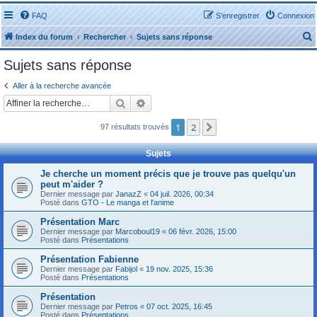
FAQ
S’enregistrer
Connexion
Index du forum
Rechercher
Sujets sans réponse
Sujets sans réponse
Aller à la recherche avancée
Rechercher
Recherche avancée
r
1
2
Suivante
97 résultats trouvés
Sujets
Je cherche un moment précis que je trouve pas quelqu'un
peut m'aider ?
r
Dernier message par
JanazZ
«
04 juil. 2026, 00:34
Posté dans
GTO - Le manga et l'anime
Présentation Marc
Dernier message par
Marcoboul19
«
06 févr. 2026, 15:00
Posté dans
Présentations
Présentation Fabienne
Dernier message par
Fabijol
«
19 nov. 2025, 15:36
Posté dans
Présentations
Présentation
Dernier message par
Petros
«
07 oct. 2025, 16:45
Posté dans
Présentations