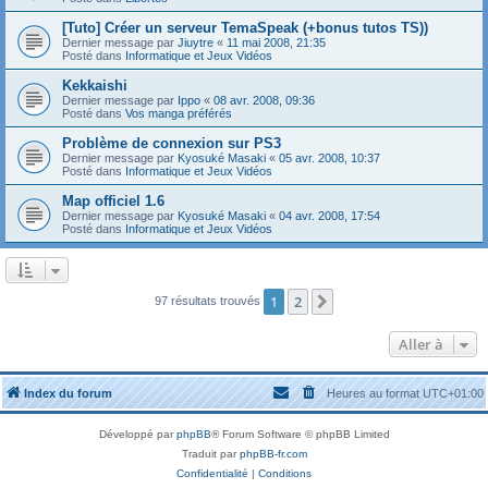
[Tuto] Créer un serveur TemaSpeak (+bonus tutos TS))
Dernier message par
Jiuytre
«
11 mai 2008, 21:35
Posté dans
Informatique et Jeux Vidéos
Kekkaishi
Dernier message par
Ippo
«
08 avr. 2008, 09:36
Posté dans
Vos manga préférés
Problème de connexion sur PS3
Dernier message par
Kyosuké Masaki
«
05 avr. 2008, 10:37
Posté dans
Informatique et Jeux Vidéos
Map officiel 1.6
Dernier message par
Kyosuké Masaki
«
04 avr. 2008, 17:54
Posté dans
Informatique et Jeux Vidéos
1
2
Suivante
97 résultats trouvés
Aller à
Index du forum
Heures au format
UTC+01:00
Développé par
phpBB
® Forum Software © phpBB Limited
Traduit par
phpBB-fr.com
Confidentialité
|
Conditions