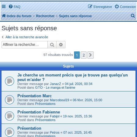
FAQ
S’enregistrer
Connexion
Index du forum
Rechercher
Sujets sans réponse
Sujets sans réponse
Aller à la recherche avancée
Rechercher
Recherche avancée
r
1
2
Suivante
97 résultats trouvés
Sujets
Je cherche un moment précis que je trouve pas quelqu'un
peut m'aider ?
r
Dernier message par
JanazZ
«
04 juil. 2026, 00:34
Posté dans
GTO - Le manga et l'anime
Présentation Marc
Dernier message par
Marcoboul19
«
06 févr. 2026, 15:00
Posté dans
Présentations
Présentation Fabienne
Dernier message par
Fabijol
«
19 nov. 2025, 15:36
Posté dans
Présentations
Présentation
Dernier message par
Petros
«
07 oct. 2025, 16:45
Posté dans
Présentations