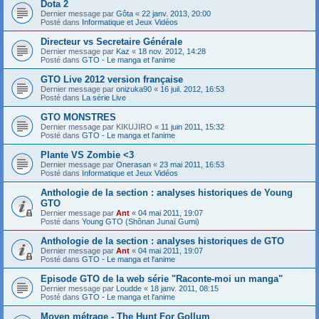
Dota 2
Dernier message par
Gôta
«
22 janv. 2013, 20:00
Posté dans
Informatique et Jeux Vidéos
Directeur vs Secretaire Générale
Dernier message par
Kaz
«
18 nov. 2012, 14:28
Posté dans
GTO - Le manga et l'anime
GTO Live 2012 version française
Dernier message par
onizuka90
«
16 juil. 2012, 16:53
Posté dans
La série Live
GTO MONSTRES
Dernier message par
KIKUJIRO
«
11 juin 2011, 15:32
Posté dans
GTO - Le manga et l'anime
Plante VS Zombie <3
Dernier message par
Onerasan
«
23 mai 2011, 16:53
Posté dans
Informatique et Jeux Vidéos
Anthologie de la section : analyses historiques de Young
GTO
Dernier message par
Ant
«
04 mai 2011, 19:07
Posté dans
Young GTO (Shônan Junaï Gumi)
Anthologie de la section : analyses historiques de GTO
Dernier message par
Ant
«
04 mai 2011, 19:07
Posté dans
GTO - Le manga et l'anime
Episode GTO de la web série "Raconte-moi un manga"
Dernier message par
Loudde
«
18 janv. 2011, 08:15
Posté dans
GTO - Le manga et l'anime
Moyen métrage - The Hunt For Gollum