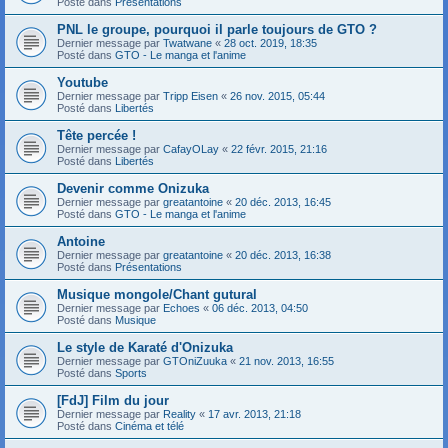
Posté dans
Présentations
PNL le groupe, pourquoi il parle toujours de GTO ?
Dernier message par
Twatwane
«
28 oct. 2019, 18:35
Posté dans
GTO - Le manga et l'anime
Youtube
Dernier message par
Tripp Eisen
«
26 nov. 2015, 05:44
Posté dans
Libertés
Tête percée !
Dernier message par
CafayOLay
«
22 févr. 2015, 21:16
Posté dans
Libertés
Devenir comme Onizuka
Dernier message par
greatantoine
«
20 déc. 2013, 16:45
Posté dans
GTO - Le manga et l'anime
Antoine
Dernier message par
greatantoine
«
20 déc. 2013, 16:38
Posté dans
Présentations
Musique mongole/Chant gutural
Dernier message par
Echoes
«
06 déc. 2013, 04:50
Posté dans
Musique
Le style de Karaté d'Onizuka
Dernier message par
GTOniZuuka
«
21 nov. 2013, 16:55
Posté dans
Sports
[FdJ] Film du jour
Dernier message par
Reality
«
17 avr. 2013, 21:18
Posté dans
Cinéma et télé