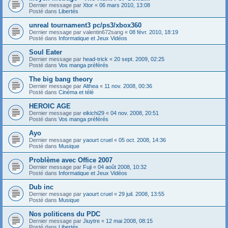
Dernier message par
Xtor
«
06 mars 2010, 13:08
Posté dans
Libertés
unreal tournament3 pc/ps3/xbox360
Dernier message par
valentin672sang
«
08 févr. 2010, 18:19
Posté dans
Informatique et Jeux Vidéos
Soul Eater
Dernier message par
head-trick
«
20 sept. 2009, 02:25
Posté dans
Vos manga préférés
The big bang theory
Dernier message par
Althea
«
11 nov. 2008, 00:36
Posté dans
Cinéma et télé
HEROIC AGE
Dernier message par
eikichi29
«
04 nov. 2008, 20:51
Posté dans
Vos manga préférés
Ayo
Dernier message par
yaourt cruel
«
05 oct. 2008, 14:36
Posté dans
Musique
Problème avec Office 2007
Dernier message par
Fuji
«
04 août 2008, 10:32
Posté dans
Informatique et Jeux Vidéos
Dub inc
Dernier message par
yaourt cruel
«
29 juil. 2008, 13:55
Posté dans
Musique
Nos politicens du PDC
Dernier message par
Jiuytre
«
12 mai 2008, 08:15
Posté dans
Libertés