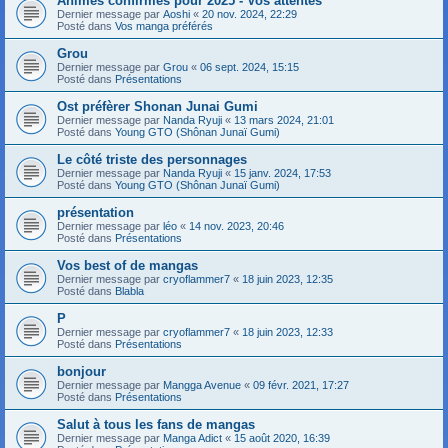
Animes confirmés pour 2025 - Vos attentes
Dernier message par
Aoshi
«
20 nov. 2024, 22:29
Posté dans
Vos manga préférés
Grou
Dernier message par
Grou
«
06 sept. 2024, 15:15
Posté dans
Présentations
Ost préfèrer Shonan Junai Gumi
Dernier message par
Nanda Ryuji
«
13 mars 2024, 21:01
Posté dans
Young GTO (Shônan Junaï Gumi)
Le côté triste des personnages
Dernier message par
Nanda Ryuji
«
15 janv. 2024, 17:53
Posté dans
Young GTO (Shônan Junaï Gumi)
présentation
Dernier message par
léo
«
14 nov. 2023, 20:46
Posté dans
Présentations
Vos best of de mangas
Dernier message par
cryoflammer7
«
18 juin 2023, 12:35
Posté dans
Blabla
P
Dernier message par
cryoflammer7
«
18 juin 2023, 12:33
Posté dans
Présentations
bonjour
Dernier message par
Mangga Avenue
«
09 févr. 2021, 17:27
Posté dans
Présentations
Salut à tous les fans de mangas
Dernier message par
Manga Adict
«
15 août 2020, 16:39