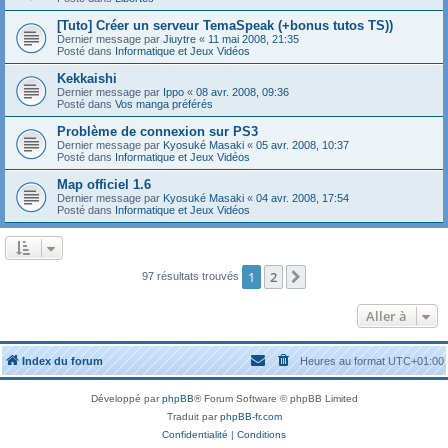
[Tuto] Créer un serveur TemaSpeak (+bonus tutos TS))
Dernier message par
Jiuytre
«
11 mai 2008, 21:35
Posté dans
Informatique et Jeux Vidéos
Kekkaishi
Dernier message par
Ippo
«
08 avr. 2008, 09:36
Posté dans
Vos manga préférés
Problème de connexion sur PS3
Dernier message par
Kyosuké Masaki
«
05 avr. 2008, 10:37
Posté dans
Informatique et Jeux Vidéos
Map officiel 1.6
Dernier message par
Kyosuké Masaki
«
04 avr. 2008, 17:54
Posté dans
Informatique et Jeux Vidéos
1
2
Suivante
97 résultats trouvés
Aller à
Index du forum
Heures au format
UTC+01:00
Développé par
phpBB
® Forum Software © phpBB Limited
Traduit par
phpBB-fr.com
Confidentialité
|
Conditions