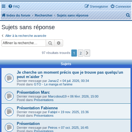
FAQ
S’enregistrer
Connexion
Index du forum
Rechercher
Sujets sans réponse
Sujets sans réponse
Aller à la recherche avancée
Rechercher
Recherche avancée
r
1
2
Suivante
97 résultats trouvés
Sujets
Je cherche un moment précis que je trouve pas quelqu'un
peut m'aider ?
r
Dernier message par
JanazZ
«
04 juil. 2026, 00:34
Posté dans
GTO - Le manga et l'anime
Présentation Marc
Dernier message par
Marcoboul19
«
06 févr. 2026, 15:00
Posté dans
Présentations
Présentation Fabienne
Dernier message par
Fabijol
«
19 nov. 2025, 15:36
Posté dans
Présentations
Présentation
Dernier message par
Petros
«
07 oct. 2025, 16:45
Posté dans
Présentations