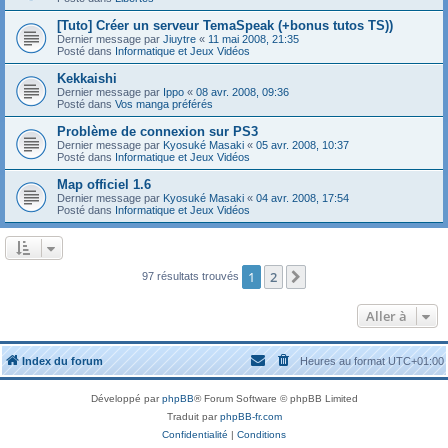
[Tuto] Créer un serveur TemaSpeak (+bonus tutos TS))
Dernier message par
Jiuytre
«
11 mai 2008, 21:35
Posté dans
Informatique et Jeux Vidéos
Kekkaishi
Dernier message par
Ippo
«
08 avr. 2008, 09:36
Posté dans
Vos manga préférés
Problème de connexion sur PS3
Dernier message par
Kyosuké Masaki
«
05 avr. 2008, 10:37
Posté dans
Informatique et Jeux Vidéos
Map officiel 1.6
Dernier message par
Kyosuké Masaki
«
04 avr. 2008, 17:54
Posté dans
Informatique et Jeux Vidéos
1
2
Suivante
97 résultats trouvés
Aller à
Index du forum
Heures au format
UTC+01:00
Développé par
phpBB
® Forum Software © phpBB Limited
Traduit par
phpBB-fr.com
Confidentialité
|
Conditions