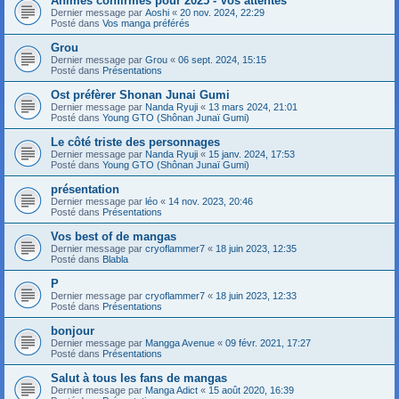
Animes confirmés pour 2025 - Vos attentes
Dernier message par
Aoshi
«
20 nov. 2024, 22:29
Posté dans
Vos manga préférés
Grou
Dernier message par
Grou
«
06 sept. 2024, 15:15
Posté dans
Présentations
Ost préfèrer Shonan Junai Gumi
Dernier message par
Nanda Ryuji
«
13 mars 2024, 21:01
Posté dans
Young GTO (Shônan Junaï Gumi)
Le côté triste des personnages
Dernier message par
Nanda Ryuji
«
15 janv. 2024, 17:53
Posté dans
Young GTO (Shônan Junaï Gumi)
présentation
Dernier message par
léo
«
14 nov. 2023, 20:46
Posté dans
Présentations
Vos best of de mangas
Dernier message par
cryoflammer7
«
18 juin 2023, 12:35
Posté dans
Blabla
P
Dernier message par
cryoflammer7
«
18 juin 2023, 12:33
Posté dans
Présentations
bonjour
Dernier message par
Mangga Avenue
«
09 févr. 2021, 17:27
Posté dans
Présentations
Salut à tous les fans de mangas
Dernier message par
Manga Adict
«
15 août 2020, 16:39