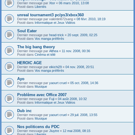
Dernier message par
Xtor
«
06 mars 2010, 13:08
Posté dans
Libertés
unreal tournament3 pc/ps3/xbox360
Dernier message par
valentin672sang
«
08 févr. 2010, 18:19
Posté dans
Informatique et Jeux Vidéos
Soul Eater
Dernier message par
head-trick
«
20 sept. 2009, 02:25
Posté dans
Vos manga préférés
The big bang theory
Dernier message par
Althea
«
11 nov. 2008, 00:36
Posté dans
Cinéma et télé
HEROIC AGE
Dernier message par
eikichi29
«
04 nov. 2008, 20:51
Posté dans
Vos manga préférés
Ayo
Dernier message par
yaourt cruel
«
05 oct. 2008, 14:36
Posté dans
Musique
Problème avec Office 2007
Dernier message par
Fuji
«
04 août 2008, 10:32
Posté dans
Informatique et Jeux Vidéos
Dub inc
Dernier message par
yaourt cruel
«
29 juil. 2008, 13:55
Posté dans
Musique
Nos politicens du PDC
Dernier message par
Jiuytre
«
12 mai 2008, 08:15
Posté dans
Libertés