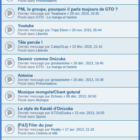
Posté dans
Présentations
PNL le groupe, pourquoi il parle toujours de GTO ?
Dernier message par
Twatwane
«
28 oct. 2019, 18:35
Posté dans
GTO - Le manga et l'anime
Youtube
Dernier message par
Tripp Eisen
«
26 nov. 2015, 05:44
Posté dans
Libertés
Tête percée !
Dernier message par
CafayOLay
«
22 févr. 2015, 21:16
Posté dans
Libertés
Devenir comme Onizuka
Dernier message par
greatantoine
«
20 déc. 2013, 16:45
Posté dans
GTO - Le manga et l'anime
Antoine
Dernier message par
greatantoine
«
20 déc. 2013, 16:38
Posté dans
Présentations
Musique mongole/Chant gutural
Dernier message par
Echoes
«
06 déc. 2013, 04:50
Posté dans
Musique
Le style de Karaté d'Onizuka
Dernier message par
GTOniZuuka
«
21 nov. 2013, 16:55
Posté dans
Sports
[FdJ] Film du jour
Dernier message par
Reality
«
17 avr. 2013, 21:18
Posté dans
Cinéma et télé