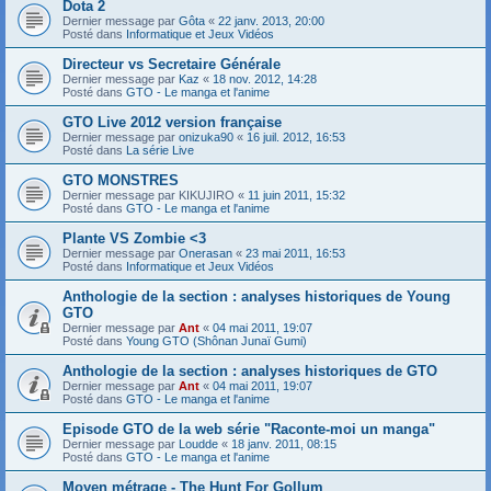
Dota 2
Dernier message par
Gôta
«
22 janv. 2013, 20:00
Posté dans
Informatique et Jeux Vidéos
Directeur vs Secretaire Générale
Dernier message par
Kaz
«
18 nov. 2012, 14:28
Posté dans
GTO - Le manga et l'anime
GTO Live 2012 version française
Dernier message par
onizuka90
«
16 juil. 2012, 16:53
Posté dans
La série Live
GTO MONSTRES
Dernier message par
KIKUJIRO
«
11 juin 2011, 15:32
Posté dans
GTO - Le manga et l'anime
Plante VS Zombie <3
Dernier message par
Onerasan
«
23 mai 2011, 16:53
Posté dans
Informatique et Jeux Vidéos
Anthologie de la section : analyses historiques de Young
GTO
Dernier message par
Ant
«
04 mai 2011, 19:07
Posté dans
Young GTO (Shônan Junaï Gumi)
Anthologie de la section : analyses historiques de GTO
Dernier message par
Ant
«
04 mai 2011, 19:07
Posté dans
GTO - Le manga et l'anime
Episode GTO de la web série "Raconte-moi un manga"
Dernier message par
Loudde
«
18 janv. 2011, 08:15
Posté dans
GTO - Le manga et l'anime
Moyen métrage - The Hunt For Gollum