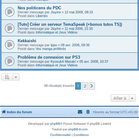
Nos politicens du PDC
Dernier message par
Jiuytre
«
12 mai 2008, 08:15
Posté dans
Libertés
[Tuto] Créer un serveur TemaSpeak (+bonus tutos TS))
Dernier message par
Jiuytre
«
11 mai 2008, 21:35
Posté dans
Informatique et Jeux Vidéos
Kekkaishi
Dernier message par
Ippo
«
08 avr. 2008, 09:36
Posté dans
Vos manga préférés
Problème de connexion sur PS3
Dernier message par
Kyosuké Masaki
«
05 avr. 2008, 10:37
Posté dans
Informatique et Jeux Vidéos
1
2
Suivante
98 résultats trouvés
Aller à
Index du forum
Heures au format
UTC+01:00
Développé par
phpBB
® Forum Software © phpBB Limited
Traduit par
phpBB-fr.com
Confidentialité
|
Conditions