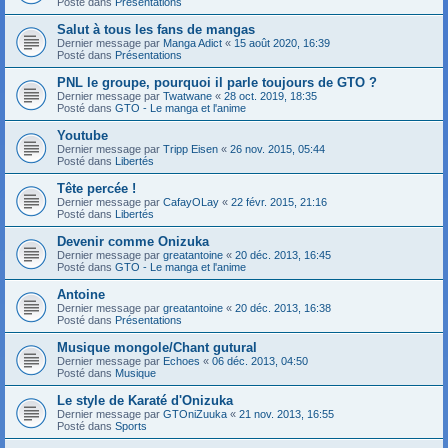
Posté dans
Présentations
Salut à tous les fans de mangas
Dernier message par
Manga Adict
«
15 août 2020, 16:39
Posté dans
Présentations
PNL le groupe, pourquoi il parle toujours de GTO ?
Dernier message par
Twatwane
«
28 oct. 2019, 18:35
Posté dans
GTO - Le manga et l'anime
Youtube
Dernier message par
Tripp Eisen
«
26 nov. 2015, 05:44
Posté dans
Libertés
Tête percée !
Dernier message par
CafayOLay
«
22 févr. 2015, 21:16
Posté dans
Libertés
Devenir comme Onizuka
Dernier message par
greatantoine
«
20 déc. 2013, 16:45
Posté dans
GTO - Le manga et l'anime
Antoine
Dernier message par
greatantoine
«
20 déc. 2013, 16:38
Posté dans
Présentations
Musique mongole/Chant gutural
Dernier message par
Echoes
«
06 déc. 2013, 04:50
Posté dans
Musique
Le style de Karaté d'Onizuka
Dernier message par
GTOniZuuka
«
21 nov. 2013, 16:55
Posté dans
Sports