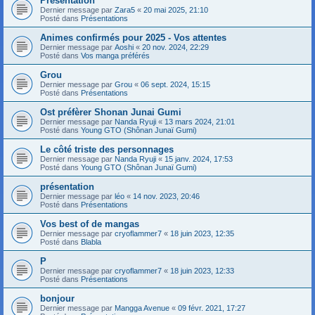
Présentation
Dernier message par
Zara5
«
20 mai 2025, 21:10
Posté dans
Présentations
Animes confirmés pour 2025 - Vos attentes
Dernier message par
Aoshi
«
20 nov. 2024, 22:29
Posté dans
Vos manga préférés
Grou
Dernier message par
Grou
«
06 sept. 2024, 15:15
Posté dans
Présentations
Ost préfèrer Shonan Junai Gumi
Dernier message par
Nanda Ryuji
«
13 mars 2024, 21:01
Posté dans
Young GTO (Shônan Junaï Gumi)
Le côté triste des personnages
Dernier message par
Nanda Ryuji
«
15 janv. 2024, 17:53
Posté dans
Young GTO (Shônan Junaï Gumi)
présentation
Dernier message par
léo
«
14 nov. 2023, 20:46
Posté dans
Présentations
Vos best of de mangas
Dernier message par
cryoflammer7
«
18 juin 2023, 12:35
Posté dans
Blabla
P
Dernier message par
cryoflammer7
«
18 juin 2023, 12:33
Posté dans
Présentations
bonjour
Dernier message par
Mangga Avenue
«
09 févr. 2021, 17:27