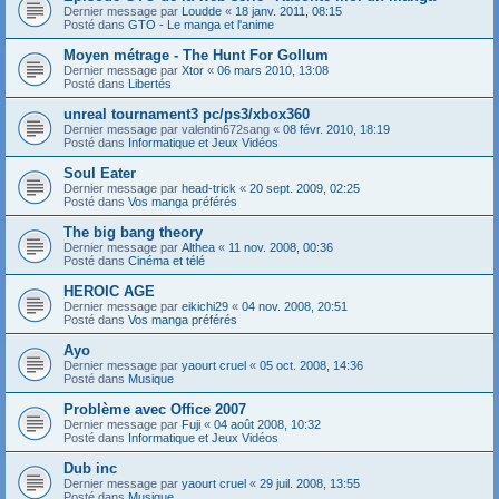
Dernier message par
Loudde
«
18 janv. 2011, 08:15
Posté dans
GTO - Le manga et l'anime
Moyen métrage - The Hunt For Gollum
Dernier message par
Xtor
«
06 mars 2010, 13:08
Posté dans
Libertés
unreal tournament3 pc/ps3/xbox360
Dernier message par
valentin672sang
«
08 févr. 2010, 18:19
Posté dans
Informatique et Jeux Vidéos
Soul Eater
Dernier message par
head-trick
«
20 sept. 2009, 02:25
Posté dans
Vos manga préférés
The big bang theory
Dernier message par
Althea
«
11 nov. 2008, 00:36
Posté dans
Cinéma et télé
HEROIC AGE
Dernier message par
eikichi29
«
04 nov. 2008, 20:51
Posté dans
Vos manga préférés
Ayo
Dernier message par
yaourt cruel
«
05 oct. 2008, 14:36
Posté dans
Musique
Problème avec Office 2007
Dernier message par
Fuji
«
04 août 2008, 10:32
Posté dans
Informatique et Jeux Vidéos
Dub inc
Dernier message par
yaourt cruel
«
29 juil. 2008, 13:55
Posté dans
Musique