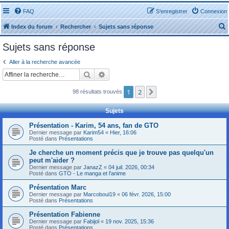
FAQ
S’enregistrer
Connexion
Index du forum
Rechercher
Sujets sans réponse
Sujets sans réponse
Aller à la recherche avancée
Rechercher
Recherche avancée
r
1
2
Suivante
98 résultats trouvés
Sujets
Présentation - Karim, 54 ans, fan de GTO
Dernier message par
Karim54
«
Hier, 16:06
r
Posté dans
Présentations
Je cherche un moment précis que je trouve pas quelqu'un
peut m'aider ?
Dernier message par
JanazZ
«
04 juil. 2026, 00:34
Posté dans
GTO - Le manga et l'anime
Présentation Marc
Dernier message par
Marcoboul19
«
06 févr. 2026, 15:00
Posté dans
Présentations
Présentation Fabienne
Dernier message par
Fabijol
«
19 nov. 2025, 15:36
Posté dans
Présentations