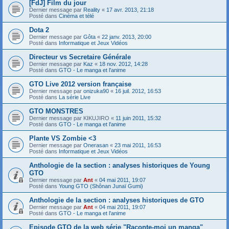
[FdJ] Film du jour
Dernier message par
Reality
«
17 avr. 2013, 21:18
Posté dans
Cinéma et télé
Dota 2
Dernier message par
Gôta
«
22 janv. 2013, 20:00
Posté dans
Informatique et Jeux Vidéos
Directeur vs Secretaire Générale
Dernier message par
Kaz
«
18 nov. 2012, 14:28
Posté dans
GTO - Le manga et l'anime
GTO Live 2012 version française
Dernier message par
onizuka90
«
16 juil. 2012, 16:53
Posté dans
La série Live
GTO MONSTRES
Dernier message par
KIKUJIRO
«
11 juin 2011, 15:32
Posté dans
GTO - Le manga et l'anime
Plante VS Zombie <3
Dernier message par
Onerasan
«
23 mai 2011, 16:53
Posté dans
Informatique et Jeux Vidéos
Anthologie de la section : analyses historiques de Young
GTO
Dernier message par
Ant
«
04 mai 2011, 19:07
Posté dans
Young GTO (Shônan Junaï Gumi)
Anthologie de la section : analyses historiques de GTO
Dernier message par
Ant
«
04 mai 2011, 19:07
Posté dans
GTO - Le manga et l'anime
Episode GTO de la web série "Raconte-moi un manga"