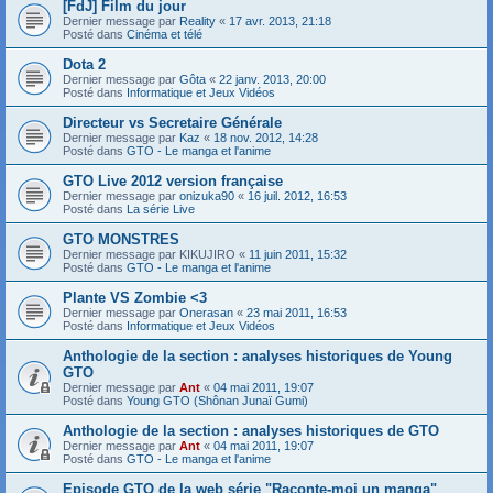
[FdJ] Film du jour
Dernier message par
Reality
«
17 avr. 2013, 21:18
Posté dans
Cinéma et télé
Dota 2
Dernier message par
Gôta
«
22 janv. 2013, 20:00
Posté dans
Informatique et Jeux Vidéos
Directeur vs Secretaire Générale
Dernier message par
Kaz
«
18 nov. 2012, 14:28
Posté dans
GTO - Le manga et l'anime
GTO Live 2012 version française
Dernier message par
onizuka90
«
16 juil. 2012, 16:53
Posté dans
La série Live
GTO MONSTRES
Dernier message par
KIKUJIRO
«
11 juin 2011, 15:32
Posté dans
GTO - Le manga et l'anime
Plante VS Zombie <3
Dernier message par
Onerasan
«
23 mai 2011, 16:53
Posté dans
Informatique et Jeux Vidéos
Anthologie de la section : analyses historiques de Young
GTO
Dernier message par
Ant
«
04 mai 2011, 19:07
Posté dans
Young GTO (Shônan Junaï Gumi)
Anthologie de la section : analyses historiques de GTO
Dernier message par
Ant
«
04 mai 2011, 19:07
Posté dans
GTO - Le manga et l'anime
Episode GTO de la web série "Raconte-moi un manga"