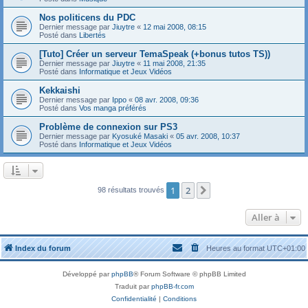
Nos politicens du PDC
Dernier message par
Jiuytre
«
12 mai 2008, 08:15
Posté dans
Libertés
[Tuto] Créer un serveur TemaSpeak (+bonus tutos TS))
Dernier message par
Jiuytre
«
11 mai 2008, 21:35
Posté dans
Informatique et Jeux Vidéos
Kekkaishi
Dernier message par
Ippo
«
08 avr. 2008, 09:36
Posté dans
Vos manga préférés
Problème de connexion sur PS3
Dernier message par
Kyosuké Masaki
«
05 avr. 2008, 10:37
Posté dans
Informatique et Jeux Vidéos
1
2
Suivante
98 résultats trouvés
Aller à
Index du forum
Heures au format
UTC+01:00
Développé par
phpBB
® Forum Software © phpBB Limited
Traduit par
phpBB-fr.com
Confidentialité
|
Conditions