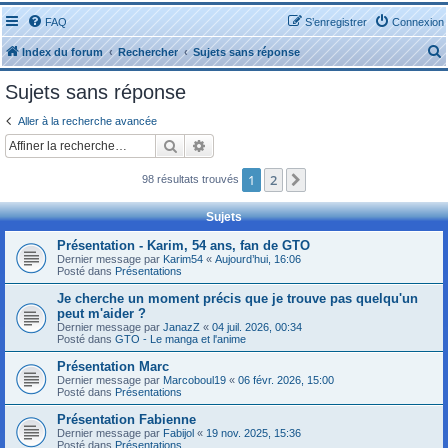
FAQ
S’enregistrer
Connexion
Index du forum
Rechercher
Sujets sans réponse
Sujets sans réponse
Aller à la recherche avancée
Rechercher
Recherche avancée
r
1
2
Suivante
98 résultats trouvés
Sujets
Présentation - Karim, 54 ans, fan de GTO
Dernier message par
Karim54
«
Aujourd’hui, 16:06
r
Posté dans
Présentations
Je cherche un moment précis que je trouve pas quelqu'un
peut m'aider ?
Dernier message par
JanazZ
«
04 juil. 2026, 00:34
Posté dans
GTO - Le manga et l'anime
Présentation Marc
Dernier message par
Marcoboul19
«
06 févr. 2026, 15:00
Posté dans
Présentations
Présentation Fabienne
Dernier message par
Fabijol
«
19 nov. 2025, 15:36
Posté dans
Présentations