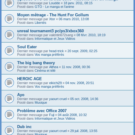
Dernier message par
Loudde
«
18 janv. 2011, 08:15
Posté dans
GTO - Le manga et l'anime
Moyen métrage - The Hunt For Gollum
Dernier message par
Xtor
«
06 mars 2010, 13:08
Posté dans
Libertés
unreal tournament3 pc/ps3/xbox360
Dernier message par
valentin672sang
«
08 févr. 2010, 18:19
Posté dans
Informatique et Jeux Vidéos
Soul Eater
Dernier message par
head-trick
«
20 sept. 2009, 02:25
Posté dans
Vos manga préférés
The big bang theory
Dernier message par
Althea
«
11 nov. 2008, 00:36
Posté dans
Cinéma et télé
HEROIC AGE
Dernier message par
eikichi29
«
04 nov. 2008, 20:51
Posté dans
Vos manga préférés
Ayo
Dernier message par
yaourt cruel
«
05 oct. 2008, 14:36
Posté dans
Musique
Problème avec Office 2007
Dernier message par
Fuji
«
04 août 2008, 10:32
Posté dans
Informatique et Jeux Vidéos
Dub inc
Dernier message par
yaourt cruel
«
29 juil. 2008, 13:55
Posté dans
Musique