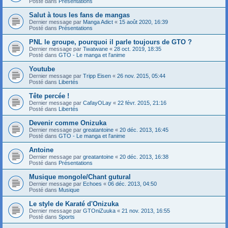
Posté dans
Présentations
Salut à tous les fans de mangas
Dernier message par
Manga Adict
«
15 août 2020, 16:39
Posté dans
Présentations
PNL le groupe, pourquoi il parle toujours de GTO ?
Dernier message par
Twatwane
«
28 oct. 2019, 18:35
Posté dans
GTO - Le manga et l'anime
Youtube
Dernier message par
Tripp Eisen
«
26 nov. 2015, 05:44
Posté dans
Libertés
Tête percée !
Dernier message par
CafayOLay
«
22 févr. 2015, 21:16
Posté dans
Libertés
Devenir comme Onizuka
Dernier message par
greatantoine
«
20 déc. 2013, 16:45
Posté dans
GTO - Le manga et l'anime
Antoine
Dernier message par
greatantoine
«
20 déc. 2013, 16:38
Posté dans
Présentations
Musique mongole/Chant gutural
Dernier message par
Echoes
«
06 déc. 2013, 04:50
Posté dans
Musique
Le style de Karaté d'Onizuka
Dernier message par
GTOniZuuka
«
21 nov. 2013, 16:55
Posté dans
Sports