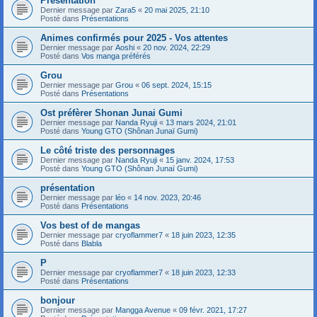
Présentation
Dernier message par
Zara5
«
20 mai 2025, 21:10
Posté dans
Présentations
Animes confirmés pour 2025 - Vos attentes
Dernier message par
Aoshi
«
20 nov. 2024, 22:29
Posté dans
Vos manga préférés
Grou
Dernier message par
Grou
«
06 sept. 2024, 15:15
Posté dans
Présentations
Ost préfèrer Shonan Junai Gumi
Dernier message par
Nanda Ryuji
«
13 mars 2024, 21:01
Posté dans
Young GTO (Shônan Junaï Gumi)
Le côté triste des personnages
Dernier message par
Nanda Ryuji
«
15 janv. 2024, 17:53
Posté dans
Young GTO (Shônan Junaï Gumi)
présentation
Dernier message par
léo
«
14 nov. 2023, 20:46
Posté dans
Présentations
Vos best of de mangas
Dernier message par
cryoflammer7
«
18 juin 2023, 12:35
Posté dans
Blabla
P
Dernier message par
cryoflammer7
«
18 juin 2023, 12:33
Posté dans
Présentations
bonjour
Dernier message par
Mangga Avenue
«
09 févr. 2021, 17:27