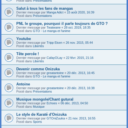
Posté dans
Présentations
Salut à tous les fans de mangas
Dernier message par
Manga Adict
«
15 août 2020, 16:39
Posté dans
Présentations
PNL le groupe, pourquoi il parle toujours de GTO ?
Dernier message par
Twatwane
«
28 oct. 2019, 18:35
Posté dans
GTO - Le manga et l'anime
Youtube
Dernier message par
Tripp Eisen
«
26 nov. 2015, 05:44
Posté dans
Libertés
Tête percée !
Dernier message par
CafayOLay
«
22 févr. 2015, 21:16
Posté dans
Libertés
Devenir comme Onizuka
Dernier message par
greatantoine
«
20 déc. 2013, 16:45
Posté dans
GTO - Le manga et l'anime
Antoine
Dernier message par
greatantoine
«
20 déc. 2013, 16:38
Posté dans
Présentations
Musique mongole/Chant gutural
Dernier message par
Echoes
«
06 déc. 2013, 04:50
Posté dans
Musique
Le style de Karaté d'Onizuka
Dernier message par
GTOniZuuka
«
21 nov. 2013, 16:55
Posté dans
Sports