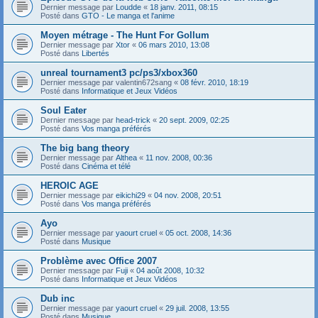
Dernier message par
Loudde
«
18 janv. 2011, 08:15
Posté dans
GTO - Le manga et l'anime
Moyen métrage - The Hunt For Gollum
Dernier message par
Xtor
«
06 mars 2010, 13:08
Posté dans
Libertés
unreal tournament3 pc/ps3/xbox360
Dernier message par
valentin672sang
«
08 févr. 2010, 18:19
Posté dans
Informatique et Jeux Vidéos
Soul Eater
Dernier message par
head-trick
«
20 sept. 2009, 02:25
Posté dans
Vos manga préférés
The big bang theory
Dernier message par
Althea
«
11 nov. 2008, 00:36
Posté dans
Cinéma et télé
HEROIC AGE
Dernier message par
eikichi29
«
04 nov. 2008, 20:51
Posté dans
Vos manga préférés
Ayo
Dernier message par
yaourt cruel
«
05 oct. 2008, 14:36
Posté dans
Musique
Problème avec Office 2007
Dernier message par
Fuji
«
04 août 2008, 10:32
Posté dans
Informatique et Jeux Vidéos
Dub inc
Dernier message par
yaourt cruel
«
29 juil. 2008, 13:55
Posté dans
Musique