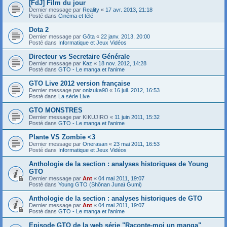
[FdJ] Film du jour
Dernier message par
Reality
«
17 avr. 2013, 21:18
Posté dans
Cinéma et télé
Dota 2
Dernier message par
Gôta
«
22 janv. 2013, 20:00
Posté dans
Informatique et Jeux Vidéos
Directeur vs Secretaire Générale
Dernier message par
Kaz
«
18 nov. 2012, 14:28
Posté dans
GTO - Le manga et l'anime
GTO Live 2012 version française
Dernier message par
onizuka90
«
16 juil. 2012, 16:53
Posté dans
La série Live
GTO MONSTRES
Dernier message par
KIKUJIRO
«
11 juin 2011, 15:32
Posté dans
GTO - Le manga et l'anime
Plante VS Zombie <3
Dernier message par
Onerasan
«
23 mai 2011, 16:53
Posté dans
Informatique et Jeux Vidéos
Anthologie de la section : analyses historiques de Young
GTO
Dernier message par
Ant
«
04 mai 2011, 19:07
Posté dans
Young GTO (Shônan Junaï Gumi)
Anthologie de la section : analyses historiques de GTO
Dernier message par
Ant
«
04 mai 2011, 19:07
Posté dans
GTO - Le manga et l'anime
Episode GTO de la web série "Raconte-moi un manga"