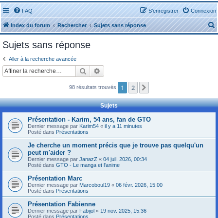
FAQ
S’enregistrer
Connexion
Index du forum
Rechercher
Sujets sans réponse
Sujets sans réponse
Aller à la recherche avancée
Rechercher
Recherche avancée
r
1
2
Suivante
98 résultats trouvés
Sujets
Présentation - Karim, 54 ans, fan de GTO
Dernier message par
Karim54
«
il y a 11 minutes
r
Posté dans
Présentations
Je cherche un moment précis que je trouve pas quelqu'un
peut m'aider ?
Dernier message par
JanazZ
«
04 juil. 2026, 00:34
Posté dans
GTO - Le manga et l'anime
Présentation Marc
Dernier message par
Marcoboul19
«
06 févr. 2026, 15:00
Posté dans
Présentations
Présentation Fabienne
Dernier message par
Fabijol
«
19 nov. 2025, 15:36
Posté dans
Présentations