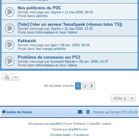
Nos politicens du PDC
Dernier message par
Jiuytre
«
12 mai 2008, 08:15
Posté dans
Libertés
[Tuto] Créer un serveur TemaSpeak (+bonus tutos TS))
Dernier message par
Jiuytre
«
11 mai 2008, 21:35
Posté dans
Informatique et Jeux Vidéos
Kekkaishi
Dernier message par
Ippo
«
08 avr. 2008, 09:36
Posté dans
Vos manga préférés
Problème de connexion sur PS3
Dernier message par
Kyosuké Masaki
«
05 avr. 2008, 10:37
Posté dans
Informatique et Jeux Vidéos
1
2
Suivante
98 résultats trouvés
Aller à
Index du forum
Heures au format
UTC+01:00
Développé par
phpBB
® Forum Software © phpBB Limited
Traduit par
phpBB-fr.com
Confidentialité
|
Conditions