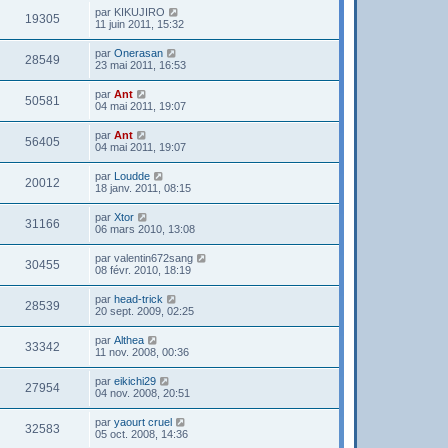
par
KIKUJIRO
19305
11 juin 2011, 15:32
par
Onerasan
28549
23 mai 2011, 16:53
par
Ant
50581
04 mai 2011, 19:07
par
Ant
56405
04 mai 2011, 19:07
par
Loudde
20012
18 janv. 2011, 08:15
par
Xtor
31166
06 mars 2010, 13:08
par
valentin672sang
30455
08 févr. 2010, 18:19
par
head-trick
28539
20 sept. 2009, 02:25
par
Althea
33342
11 nov. 2008, 00:36
par
eikichi29
27954
04 nov. 2008, 20:51
par
yaourt cruel
32583
05 oct. 2008, 14:36