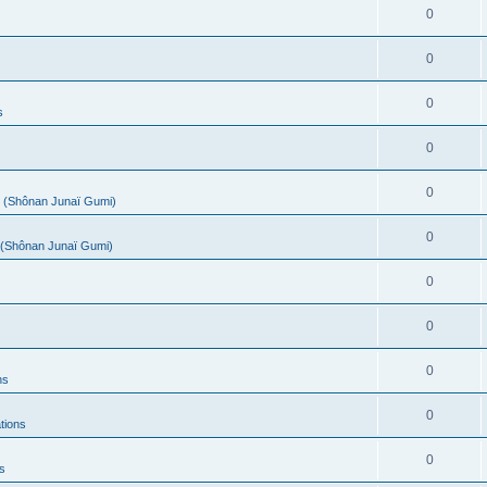
0
0
0
s
0
0
(Shônan Junaï Gumi)
0
(Shônan Junaï Gumi)
0
0
0
ns
0
tions
0
s