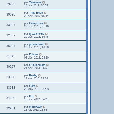
par
Twatwane
29725
28 oct. 2019, 18:35
par
Tripp Eisen
30035
26 nov. 2015, 05:44
par
CafayOLay
33907
22 févr. 2015, 21:16
par
greatantoine
32437
20 déc. 2013, 16:45
par
greatantoine
35097
20 déc. 2013, 16:38
par
Echoes
31045
06 déc. 2013, 04:50
par
GTOniZuuka
30227
21 nov. 2013, 16:55
par
Reality
33680
17 avr. 2013, 21:18
par
Gôta
33911
22 janv. 2013, 20:00
par
Kaz
34390
18 nov. 2012, 14:28
par
onizuka90
32981
16 juil. 2012, 16:53