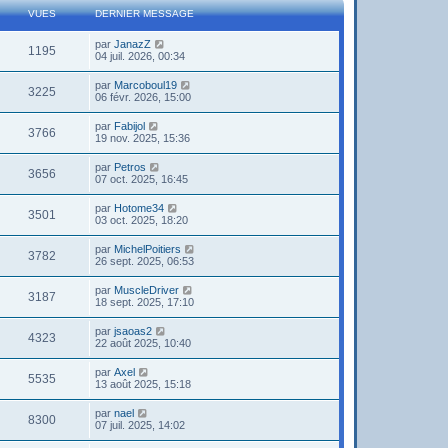
VUES
DERNIER MESSAGE
par
JanazZ
1195
04 juil. 2026, 00:34
par
Marcoboul19
3225
06 févr. 2026, 15:00
par
Fabijol
3766
19 nov. 2025, 15:36
par
Petros
3656
07 oct. 2025, 16:45
par
Hotome34
3501
03 oct. 2025, 18:20
par
MichelPoitiers
3782
26 sept. 2025, 06:53
par
MuscleDriver
3187
18 sept. 2025, 17:10
par
jsaoas2
4323
22 août 2025, 10:40
par
Axel
5535
13 août 2025, 15:18
par
nael
8300
07 juil. 2025, 14:02