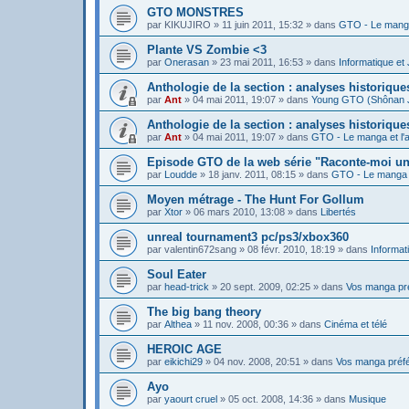
GTO MONSTRES
par
KIKUJIRO
»
11 juin 2011, 15:32
» dans
GTO - Le manga
Plante VS Zombie <3
par
Onerasan
»
23 mai 2011, 16:53
» dans
Informatique et
Anthologie de la section : analyses historiq
par
Ant
»
04 mai 2011, 19:07
» dans
Young GTO (Shônan 
Anthologie de la section : analyses historiqu
par
Ant
»
04 mai 2011, 19:07
» dans
GTO - Le manga et l'
Episode GTO de la web série "Raconte-moi u
par
Loudde
»
18 janv. 2011, 08:15
» dans
GTO - Le manga e
Moyen métrage - The Hunt For Gollum
par
Xtor
»
06 mars 2010, 13:08
» dans
Libertés
unreal tournament3 pc/ps3/xbox360
par
valentin672sang
»
08 févr. 2010, 18:19
» dans
Informat
Soul Eater
par
head-trick
»
20 sept. 2009, 02:25
» dans
Vos manga pr
The big bang theory
par
Althea
»
11 nov. 2008, 00:36
» dans
Cinéma et télé
HEROIC AGE
par
eikichi29
»
04 nov. 2008, 20:51
» dans
Vos manga préf
Ayo
par
yaourt cruel
»
05 oct. 2008, 14:36
» dans
Musique