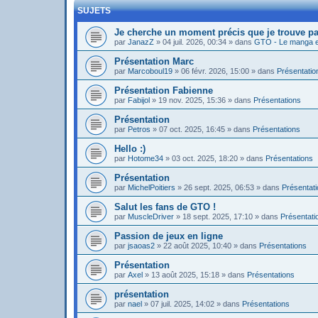
SUJETS
Je cherche un moment précis que je trouve pa
par
JanazZ
»
04 juil. 2026, 00:34
» dans
GTO - Le manga et
Présentation Marc
par
Marcoboul19
»
06 févr. 2026, 15:00
» dans
Présentatio
Présentation Fabienne
par
Fabijol
»
19 nov. 2025, 15:36
» dans
Présentations
Présentation
par
Petros
»
07 oct. 2025, 16:45
» dans
Présentations
Hello :)
par
Hotome34
»
03 oct. 2025, 18:20
» dans
Présentations
Présentation
par
MichelPoitiers
»
26 sept. 2025, 06:53
» dans
Présentat
Salut les fans de GTO !
par
MuscleDriver
»
18 sept. 2025, 17:10
» dans
Présentati
Passion de jeux en ligne
par
jsaoas2
»
22 août 2025, 10:40
» dans
Présentations
Présentation
par
Axel
»
13 août 2025, 15:18
» dans
Présentations
présentation
par
nael
»
07 juil. 2025, 14:02
» dans
Présentations