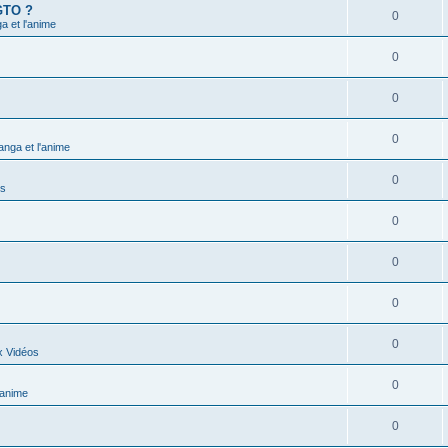
 GTO ?
0
 et l'anime
0
0
0
nga et l'anime
0
ns
0
0
0
0
x Vidéos
0
'anime
0