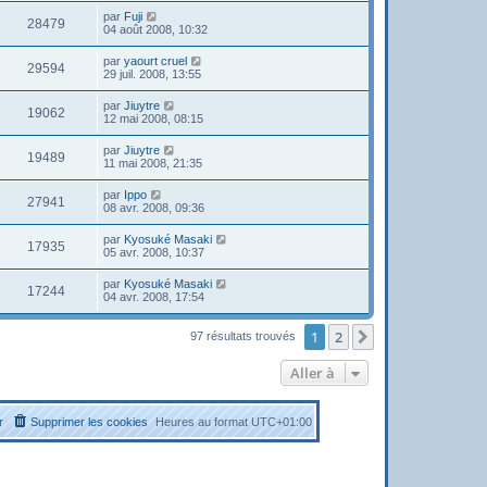
par
Fuji
28479
04 août 2008, 10:32
par
yaourt cruel
29594
29 juil. 2008, 13:55
par
Jiuytre
19062
12 mai 2008, 08:15
par
Jiuytre
19489
11 mai 2008, 21:35
par
Ippo
27941
08 avr. 2008, 09:36
par
Kyosuké Masaki
17935
05 avr. 2008, 10:37
par
Kyosuké Masaki
17244
04 avr. 2008, 17:54
1
2
Suivante
97 résultats trouvés
Aller à
r
Supprimer les cookies
Heures au format
UTC+01:00