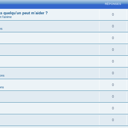
RÉPONSES
s quelqu'un peut m'aider ?
0
 l'anime
0
ns
0
0
0
0
ions
0
ons
0
0
0