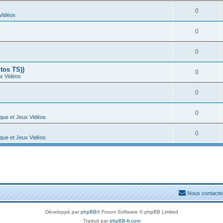
0
 Vidéos
0
0
tos TS))
0
ux Vidéos
0
0
ique et Jeux Vidéos
0
ique et Jeux Vidéos
Nous contacte
Développé par
phpBB
® Forum Software © phpBB Limited
Traduit par
phpBB-fr.com