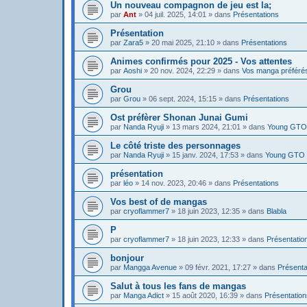
Un nouveau compagnon de jeu est la;
par
Ant
»
04 juil. 2025, 14:01
» dans
Présentations
Présentation
par
Zara5
»
20 mai 2025, 21:10
» dans
Présentations
Animes confirmés pour 2025 - Vos attentes
par
Aoshi
»
20 nov. 2024, 22:29
» dans
Vos manga préféré
Grou
par
Grou
»
06 sept. 2024, 15:15
» dans
Présentations
Ost préfèrer Shonan Junai Gumi
par
Nanda Ryuji
»
13 mars 2024, 21:01
» dans
Young GTO 
Le côté triste des personnages
par
Nanda Ryuji
»
15 janv. 2024, 17:53
» dans
Young GTO 
présentation
par
léo
»
14 nov. 2023, 20:46
» dans
Présentations
Vos best of de mangas
par
cryoflammer7
»
18 juin 2023, 12:35
» dans
Blabla
P
par
cryoflammer7
»
18 juin 2023, 12:33
» dans
Présentatio
bonjour
par
Mangga Avenue
»
09 févr. 2021, 17:27
» dans
Présenta
Salut à tous les fans de mangas
par
Manga Adict
»
15 août 2020, 16:39
» dans
Présentation