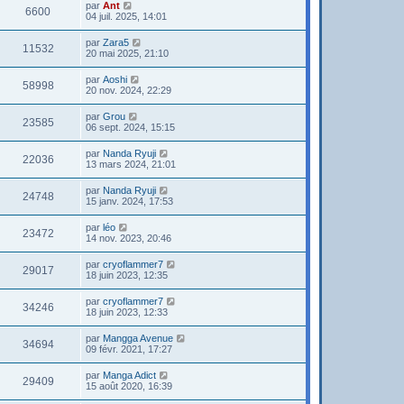
par
Ant
6600
04 juil. 2025, 14:01
par
Zara5
11532
20 mai 2025, 21:10
par
Aoshi
58998
20 nov. 2024, 22:29
par
Grou
23585
06 sept. 2024, 15:15
par
Nanda Ryuji
22036
13 mars 2024, 21:01
par
Nanda Ryuji
24748
15 janv. 2024, 17:53
par
léo
23472
14 nov. 2023, 20:46
par
cryoflammer7
29017
18 juin 2023, 12:35
par
cryoflammer7
34246
18 juin 2023, 12:33
par
Mangga Avenue
34694
09 févr. 2021, 17:27
par
Manga Adict
29409
15 août 2020, 16:39