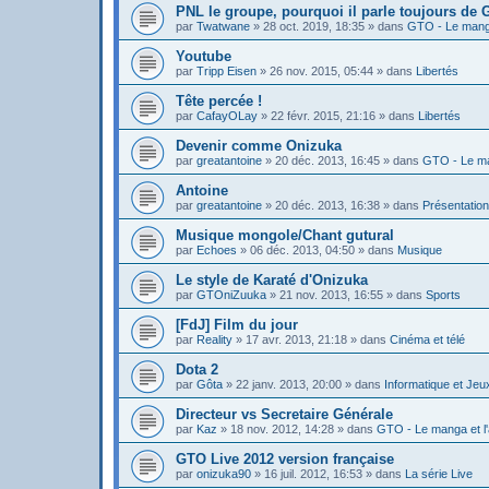
PNL le groupe, pourquoi il parle toujours de
par
Twatwane
»
28 oct. 2019, 18:35
» dans
GTO - Le manga
Youtube
par
Tripp Eisen
»
26 nov. 2015, 05:44
» dans
Libertés
Tête percée !
par
CafayOLay
»
22 févr. 2015, 21:16
» dans
Libertés
Devenir comme Onizuka
par
greatantoine
»
20 déc. 2013, 16:45
» dans
GTO - Le ma
Antoine
par
greatantoine
»
20 déc. 2013, 16:38
» dans
Présentatio
Musique mongole/Chant gutural
par
Echoes
»
06 déc. 2013, 04:50
» dans
Musique
Le style de Karaté d'Onizuka
par
GTOniZuuka
»
21 nov. 2013, 16:55
» dans
Sports
[FdJ] Film du jour
par
Reality
»
17 avr. 2013, 21:18
» dans
Cinéma et télé
Dota 2
par
Gôta
»
22 janv. 2013, 20:00
» dans
Informatique et Jeu
Directeur vs Secretaire Générale
par
Kaz
»
18 nov. 2012, 14:28
» dans
GTO - Le manga et l
GTO Live 2012 version française
par
onizuka90
»
16 juil. 2012, 16:53
» dans
La série Live