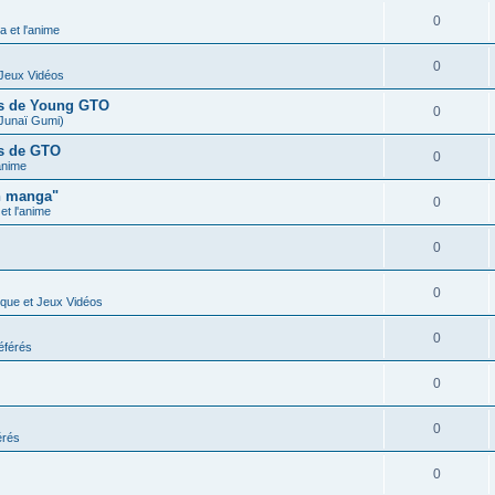
0
 et l'anime
0
 Jeux Vidéos
ues de Young GTO
0
Junaï Gumi)
es de GTO
0
anime
n manga"
0
t l'anime
0
0
ique et Jeux Vidéos
0
éférés
0
0
érés
0