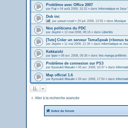
Problème avec Office 2007
par
Fuji
»
04 août 2008, 10:32
» dans
Informatique et Jeux
Dub inc
par
yaourt cruel
»
29 juil. 2008, 13:55
» dans
Musique
Nos politicens du PDC
par
Jiuytre
»
12 mai 2008, 08:15
» dans
Libertés
[Tuto] Créer un serveur TemaSpeak (+bonus tu
par
Jiuytre
»
11 mai 2008, 21:35
» dans
Informatique et Je
Kekkaishi
par
Ippo
»
08 avr. 2008, 09:36
» dans
Vos manga préférés
Problème de connexion sur PS3
par
Kyosuké Masaki
»
05 avr. 2008, 10:37
» dans
Informat
Map officiel 1.6
par
Kyosuké Masaki
»
04 avr. 2008, 17:54
» dans
Informat
Aller à la recherche avancée
Index du forum