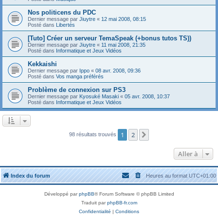
Nos politicens du PDC
Dernier message par
Jiuytre
«
12 mai 2008, 08:15
Posté dans
Libertés
[Tuto] Créer un serveur TemaSpeak (+bonus tutos TS))
Dernier message par
Jiuytre
«
11 mai 2008, 21:35
Posté dans
Informatique et Jeux Vidéos
Kekkaishi
Dernier message par
Ippo
«
08 avr. 2008, 09:36
Posté dans
Vos manga préférés
Problème de connexion sur PS3
Dernier message par
Kyosuké Masaki
«
05 avr. 2008, 10:37
Posté dans
Informatique et Jeux Vidéos
1
2
Suivante
98 résultats trouvés
Aller à
Index du forum
Heures au format
UTC+01:00
Développé par
phpBB
® Forum Software © phpBB Limited
Traduit par
phpBB-fr.com
Confidentialité
|
Conditions