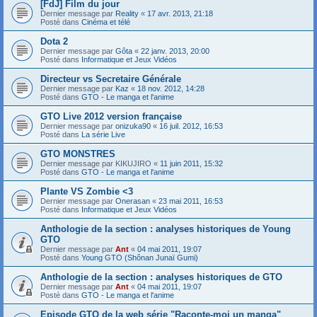
[FdJ] Film du jour
Dernier message par
Reality
«
17 avr. 2013, 21:18
Posté dans
Cinéma et télé
Dota 2
Dernier message par
Gôta
«
22 janv. 2013, 20:00
Posté dans
Informatique et Jeux Vidéos
Directeur vs Secretaire Générale
Dernier message par
Kaz
«
18 nov. 2012, 14:28
Posté dans
GTO - Le manga et l'anime
GTO Live 2012 version française
Dernier message par
onizuka90
«
16 juil. 2012, 16:53
Posté dans
La série Live
GTO MONSTRES
Dernier message par
KIKUJIRO
«
11 juin 2011, 15:32
Posté dans
GTO - Le manga et l'anime
Plante VS Zombie <3
Dernier message par
Onerasan
«
23 mai 2011, 16:53
Posté dans
Informatique et Jeux Vidéos
Anthologie de la section : analyses historiques de Young
GTO
Dernier message par
Ant
«
04 mai 2011, 19:07
Posté dans
Young GTO (Shônan Junaï Gumi)
Anthologie de la section : analyses historiques de GTO
Dernier message par
Ant
«
04 mai 2011, 19:07
Posté dans
GTO - Le manga et l'anime
Episode GTO de la web série "Raconte-moi un manga"