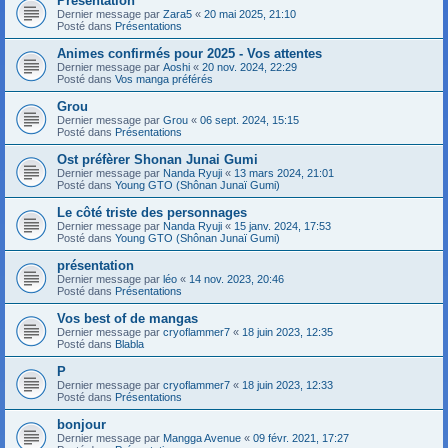
Présentation
Dernier message par
Zara5
«
20 mai 2025, 21:10
Posté dans
Présentations
Animes confirmés pour 2025 - Vos attentes
Dernier message par
Aoshi
«
20 nov. 2024, 22:29
Posté dans
Vos manga préférés
Grou
Dernier message par
Grou
«
06 sept. 2024, 15:15
Posté dans
Présentations
Ost préfèrer Shonan Junai Gumi
Dernier message par
Nanda Ryuji
«
13 mars 2024, 21:01
Posté dans
Young GTO (Shônan Junaï Gumi)
Le côté triste des personnages
Dernier message par
Nanda Ryuji
«
15 janv. 2024, 17:53
Posté dans
Young GTO (Shônan Junaï Gumi)
présentation
Dernier message par
léo
«
14 nov. 2023, 20:46
Posté dans
Présentations
Vos best of de mangas
Dernier message par
cryoflammer7
«
18 juin 2023, 12:35
Posté dans
Blabla
P
Dernier message par
cryoflammer7
«
18 juin 2023, 12:33
Posté dans
Présentations
bonjour
Dernier message par
Mangga Avenue
«
09 févr. 2021, 17:27