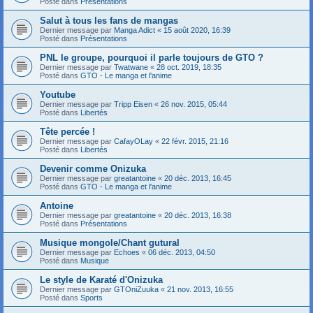
Posté dans
Présentations
Salut à tous les fans de mangas
Dernier message par
Manga Adict
«
15 août 2020, 16:39
Posté dans
Présentations
PNL le groupe, pourquoi il parle toujours de GTO ?
Dernier message par
Twatwane
«
28 oct. 2019, 18:35
Posté dans
GTO - Le manga et l'anime
Youtube
Dernier message par
Tripp Eisen
«
26 nov. 2015, 05:44
Posté dans
Libertés
Tête percée !
Dernier message par
CafayOLay
«
22 févr. 2015, 21:16
Posté dans
Libertés
Devenir comme Onizuka
Dernier message par
greatantoine
«
20 déc. 2013, 16:45
Posté dans
GTO - Le manga et l'anime
Antoine
Dernier message par
greatantoine
«
20 déc. 2013, 16:38
Posté dans
Présentations
Musique mongole/Chant gutural
Dernier message par
Echoes
«
06 déc. 2013, 04:50
Posté dans
Musique
Le style de Karaté d'Onizuka
Dernier message par
GTOniZuuka
«
21 nov. 2013, 16:55
Posté dans
Sports