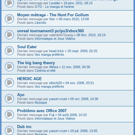
Dernier message par
Loudde
«
18 janv. 2011, 08:15
Posté dans
GTO - Le manga et l'anime
Moyen métrage - The Hunt For Gollum
Dernier message par
Xtor
«
06 mars 2010, 13:08
Posté dans
Libertés
unreal tournament3 pc/ps3/xbox360
Dernier message par
valentin672sang
«
08 févr. 2010, 18:19
Posté dans
Informatique et Jeux Vidéos
Soul Eater
Dernier message par
head-trick
«
20 sept. 2009, 02:25
Posté dans
Vos manga préférés
The big bang theory
Dernier message par
Althea
«
11 nov. 2008, 00:36
Posté dans
Cinéma et télé
HEROIC AGE
Dernier message par
eikichi29
«
04 nov. 2008, 20:51
Posté dans
Vos manga préférés
Ayo
Dernier message par
yaourt cruel
«
05 oct. 2008, 14:36
Posté dans
Musique
Problème avec Office 2007
Dernier message par
Fuji
«
04 août 2008, 10:32
Posté dans
Informatique et Jeux Vidéos
Dub inc
Dernier message par
yaourt cruel
«
29 juil. 2008, 13:55
Posté dans
Musique