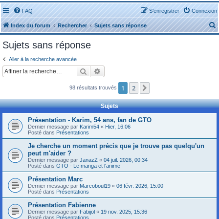
FAQ
S’enregistrer
Connexion
Index du forum
Rechercher
Sujets sans réponse
Sujets sans réponse
Aller à la recherche avancée
Rechercher
Recherche avancée
r
1
2
Suivante
98 résultats trouvés
Sujets
Présentation - Karim, 54 ans, fan de GTO
Dernier message par
Karim54
«
Hier, 16:06
r
Posté dans
Présentations
Je cherche un moment précis que je trouve pas quelqu'un
peut m'aider ?
Dernier message par
JanazZ
«
04 juil. 2026, 00:34
Posté dans
GTO - Le manga et l'anime
Présentation Marc
Dernier message par
Marcoboul19
«
06 févr. 2026, 15:00
Posté dans
Présentations
Présentation Fabienne
Dernier message par
Fabijol
«
19 nov. 2025, 15:36
Posté dans
Présentations