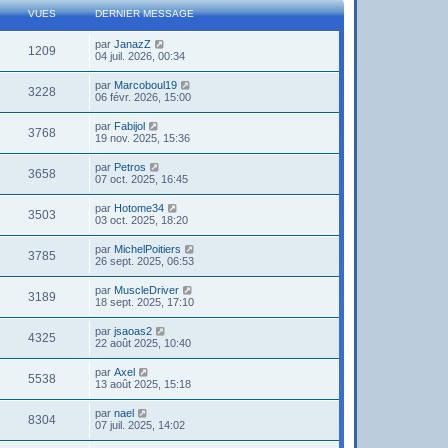
VUES
DERNIER MESSAGE
par
JanazZ
1209
04 juil. 2026, 00:34
par
Marcoboul19
3228
06 févr. 2026, 15:00
par
Fabijol
3768
19 nov. 2025, 15:36
par
Petros
3658
07 oct. 2025, 16:45
par
Hotome34
3503
03 oct. 2025, 18:20
par
MichelPoitiers
3785
26 sept. 2025, 06:53
par
MuscleDriver
3189
18 sept. 2025, 17:10
par
jsaoas2
4325
22 août 2025, 10:40
par
Axel
5538
13 août 2025, 15:18
par
nael
8304
07 juil. 2025, 14:02