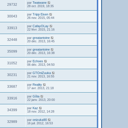
par
Twatwane
29732
28 oct. 2019, 18:35
par
Tripp Eisen
30043
26 nov. 2015, 05:44
par
CafayOLay
33913
22 févr. 2015, 21:16
par
greatantoine
32448
20 déc. 2013, 16:45
par
greatantoine
35099
20 déc. 2013, 16:38
par
Echoes
31052
06 déc. 2013, 04:50
par
GTOniZuuka
30231
21 nov. 2013, 16:55
par
Reality
33687
17 avr. 2013, 21:18
par
Gôta
33916
22 janv. 2013, 20:00
par
Kaz
34399
18 nov. 2012, 14:28
par
onizuka90
32989
16 juil. 2012, 16:53