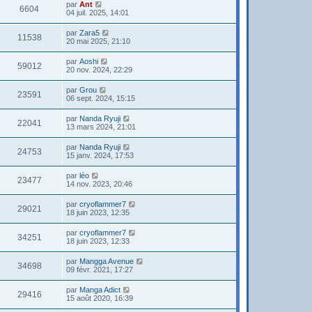
par
Ant
6604
04 juil. 2025, 14:01
par
Zara5
11538
20 mai 2025, 21:10
par
Aoshi
59012
20 nov. 2024, 22:29
par
Grou
23591
06 sept. 2024, 15:15
par
Nanda Ryuji
22041
13 mars 2024, 21:01
par
Nanda Ryuji
24753
15 janv. 2024, 17:53
par
léo
23477
14 nov. 2023, 20:46
par
cryoflammer7
29021
18 juin 2023, 12:35
par
cryoflammer7
34251
18 juin 2023, 12:33
par
Mangga Avenue
34698
09 févr. 2021, 17:27
par
Manga Adict
29416
15 août 2020, 16:39