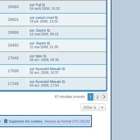
par
Fuji
28484
04 août 2008, 10:32
par
yaourt cruel
29601
29 juil. 2008, 13:55
par
Jiuytre
19066
12 mai 2008, 08:15
par
Jiuytre
19492
11 mai 2008, 21:35
par
Ippo
27946
08 avr. 2008, 09:36
par
Kyosuké Masaki
17938
05 avr. 2008, 10:37
par
Kyosuké Masaki
17246
04 avr. 2008, 17:54
1
2
Suivante
97 résultats trouvés
Aller à
r
Supprimer les cookies
Heures au format
UTC+01:00