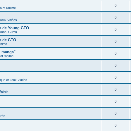
0
 et l'anime
0
 Jeux Vidéos
ues de Young GTO
0
Junaï Gumi)
es de GTO
0
anime
n manga"
0
t l'anime
0
0
ique et Jeux Vidéos
0
éférés
0
0
érés
0