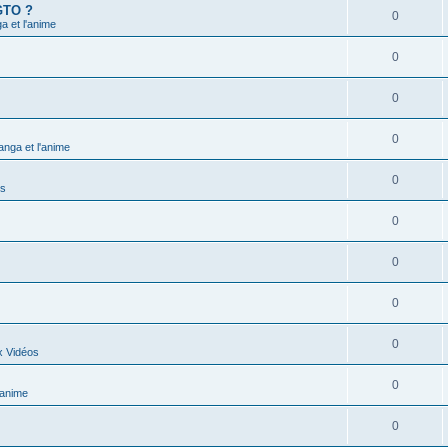
 GTO ?
0
 et l'anime
0
0
0
nga et l'anime
0
ns
0
0
0
0
x Vidéos
0
'anime
0