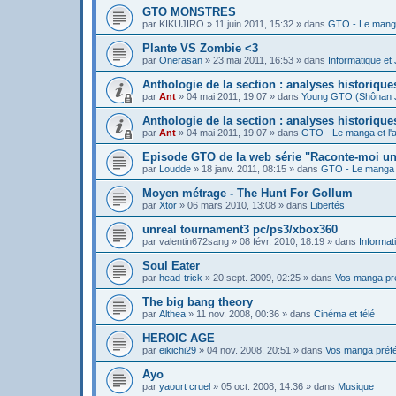
GTO MONSTRES
par
KIKUJIRO
»
11 juin 2011, 15:32
» dans
GTO - Le manga
Plante VS Zombie <3
par
Onerasan
»
23 mai 2011, 16:53
» dans
Informatique et
Anthologie de la section : analyses historiq
par
Ant
»
04 mai 2011, 19:07
» dans
Young GTO (Shônan 
Anthologie de la section : analyses historiqu
par
Ant
»
04 mai 2011, 19:07
» dans
GTO - Le manga et l'
Episode GTO de la web série "Raconte-moi u
par
Loudde
»
18 janv. 2011, 08:15
» dans
GTO - Le manga e
Moyen métrage - The Hunt For Gollum
par
Xtor
»
06 mars 2010, 13:08
» dans
Libertés
unreal tournament3 pc/ps3/xbox360
par
valentin672sang
»
08 févr. 2010, 18:19
» dans
Informat
Soul Eater
par
head-trick
»
20 sept. 2009, 02:25
» dans
Vos manga pr
The big bang theory
par
Althea
»
11 nov. 2008, 00:36
» dans
Cinéma et télé
HEROIC AGE
par
eikichi29
»
04 nov. 2008, 20:51
» dans
Vos manga préf
Ayo
par
yaourt cruel
»
05 oct. 2008, 14:36
» dans
Musique