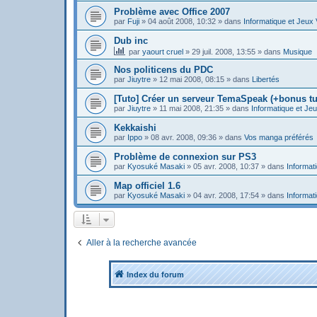
Problème avec Office 2007
par
Fuji
»
04 août 2008, 10:32
» dans
Informatique et Jeux
Dub inc
par
yaourt cruel
»
29 juil. 2008, 13:55
» dans
Musique
Nos politicens du PDC
par
Jiuytre
»
12 mai 2008, 08:15
» dans
Libertés
[Tuto] Créer un serveur TemaSpeak (+bonus tu
par
Jiuytre
»
11 mai 2008, 21:35
» dans
Informatique et Je
Kekkaishi
par
Ippo
»
08 avr. 2008, 09:36
» dans
Vos manga préférés
Problème de connexion sur PS3
par
Kyosuké Masaki
»
05 avr. 2008, 10:37
» dans
Informat
Map officiel 1.6
par
Kyosuké Masaki
»
04 avr. 2008, 17:54
» dans
Informat
Aller à la recherche avancée
Index du forum