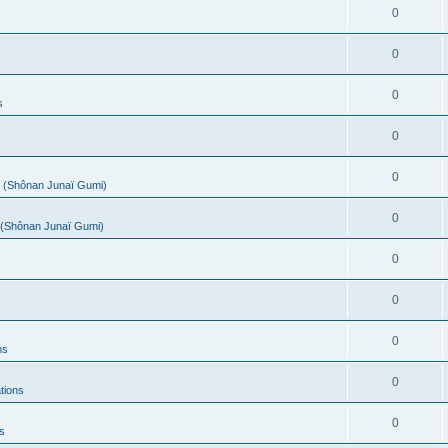
0
0
0
s
0
0
(Shônan Junaï Gumi)
0
(Shônan Junaï Gumi)
0
0
0
ns
0
tions
0
s