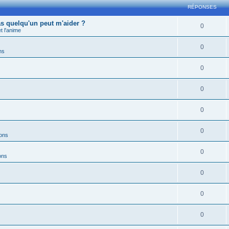
RÉPONSES
s quelqu'un peut m'aider ?
0
 l'anime
0
ns
0
0
0
0
ions
0
ons
0
0
0