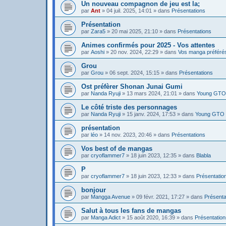
Un nouveau compagnon de jeu est la;
par
Ant
»
04 juil. 2025, 14:01
» dans
Présentations
Présentation
par
Zara5
»
20 mai 2025, 21:10
» dans
Présentations
Animes confirmés pour 2025 - Vos attentes
par
Aoshi
»
20 nov. 2024, 22:29
» dans
Vos manga préféré
Grou
par
Grou
»
06 sept. 2024, 15:15
» dans
Présentations
Ost préfèrer Shonan Junai Gumi
par
Nanda Ryuji
»
13 mars 2024, 21:01
» dans
Young GTO 
Le côté triste des personnages
par
Nanda Ryuji
»
15 janv. 2024, 17:53
» dans
Young GTO 
présentation
par
léo
»
14 nov. 2023, 20:46
» dans
Présentations
Vos best of de mangas
par
cryoflammer7
»
18 juin 2023, 12:35
» dans
Blabla
P
par
cryoflammer7
»
18 juin 2023, 12:33
» dans
Présentatio
bonjour
par
Mangga Avenue
»
09 févr. 2021, 17:27
» dans
Présenta
Salut à tous les fans de mangas
par
Manga Adict
»
15 août 2020, 16:39
» dans
Présentation