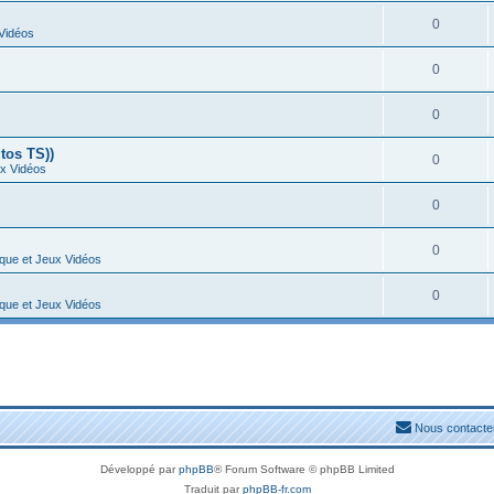
0
 Vidéos
0
0
tos TS))
0
ux Vidéos
0
0
ique et Jeux Vidéos
0
ique et Jeux Vidéos
Nous contacte
Développé par
phpBB
® Forum Software © phpBB Limited
Traduit par
phpBB-fr.com