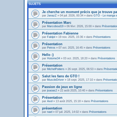
SUJETS
Je cherche un moment précis que je trouve pa
par
JanazZ
»
04 juil. 2026, 00:34
» dans
GTO - Le manga et
Présentation Marc
par
Marcoboul19
»
06 févr. 2026, 15:00
» dans
Présentatio
Présentation Fabienne
par
Fabijol
»
19 nov. 2025, 15:36
» dans
Présentations
Présentation
par
Petros
»
07 oct. 2025, 16:45
» dans
Présentations
Hello :)
par
Hotome34
»
03 oct. 2025, 18:20
» dans
Présentations
Présentation
par
MichelPoitiers
»
26 sept. 2025, 06:53
» dans
Présentat
Salut les fans de GTO !
par
MuscleDriver
»
18 sept. 2025, 17:10
» dans
Présentati
Passion de jeux en ligne
par
jsaoas2
»
22 août 2025, 10:40
» dans
Présentations
Présentation
par
Axel
»
13 août 2025, 15:18
» dans
Présentations
présentation
par
nael
»
07 juil. 2025, 14:02
» dans
Présentations