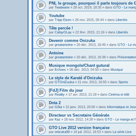
PNL le groupe, pourquoi il parle toujours de
par
Twatwane
»
28 oct. 2019, 18:35
» dans
GTO - Le manga
Youtube
par
Tripp Eisen
»
26 nov. 2015, 05:44
» dans
Libertés
Tête percée !
par
CafayOLay
»
22 févr. 2015, 21:16
» dans
Libertés
Devenir comme Onizuka
par
greatantoine
»
20 déc. 2013, 16:45
» dans
GTO - Le ma
Antoine
par
greatantoine
»
20 déc. 2013, 16:38
» dans
Présentatio
Musique mongole/Chant gutural
par
Echoes
»
06 déc. 2013, 04:50
» dans
Musique
Le style de Karaté d'Onizuka
par
GTOniZuuka
»
21 nov. 2013, 16:55
» dans
Sports
[FdJ] Film du jour
par
Reality
»
17 avr. 2013, 21:18
» dans
Cinéma et télé
Dota 2
par
Gôta
»
22 janv. 2013, 20:00
» dans
Informatique et Jeu
Directeur vs Secretaire Générale
par
Kaz
»
18 nov. 2012, 14:28
» dans
GTO - Le manga et l
GTO Live 2012 version française
par
onizuka90
»
16 juil. 2012, 16:53
» dans
La série Live