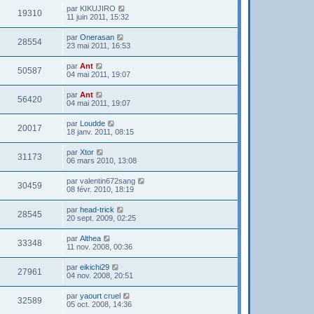
par
KIKUJIRO
19310
11 juin 2011, 15:32
par
Onerasan
28554
23 mai 2011, 16:53
par
Ant
50587
04 mai 2011, 19:07
par
Ant
56420
04 mai 2011, 19:07
par
Loudde
20017
18 janv. 2011, 08:15
par
Xtor
31173
06 mars 2010, 13:08
par
valentin672sang
30459
08 févr. 2010, 18:19
par
head-trick
28545
20 sept. 2009, 02:25
par
Althea
33348
11 nov. 2008, 00:36
par
eikichi29
27961
04 nov. 2008, 20:51
par
yaourt cruel
32589
05 oct. 2008, 14:36