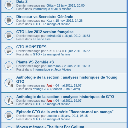
Dota 2
Dernier message par
Gôta
«
22 janv. 2013, 20:00
Posté dans
Informatique et Jeux Vidéos
Directeur vs Secretaire Générale
Dernier message par
Kaz
«
18 nov. 2012, 14:28
Posté dans
GTO - Le manga et l'anime
GTO Live 2012 version française
Dernier message par
onizuka90
«
16 juil. 2012, 16:53
Posté dans
La série Live
GTO MONSTRES
Dernier message par
KIKUJIRO
«
11 juin 2011, 15:32
Posté dans
GTO - Le manga et l'anime
Plante VS Zombie <3
Dernier message par
Onerasan
«
23 mai 2011, 16:53
Posté dans
Informatique et Jeux Vidéos
Anthologie de la section : analyses historiques de Young
GTO
Dernier message par
Ant
«
04 mai 2011, 19:07
Posté dans
Young GTO (Shônan Junaï Gumi)
Anthologie de la section : analyses historiques de GTO
Dernier message par
Ant
«
04 mai 2011, 19:07
Posté dans
GTO - Le manga et l'anime
Episode GTO de la web série "Raconte-moi un manga"
Dernier message par
Loudde
«
18 janv. 2011, 08:15
Posté dans
GTO - Le manga et l'anime
Moyen métrage - The Hunt For Gollum