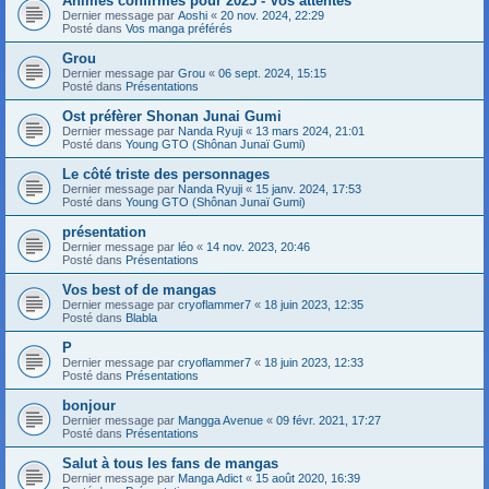
Animes confirmés pour 2025 - Vos attentes
Dernier message par
Aoshi
«
20 nov. 2024, 22:29
Posté dans
Vos manga préférés
Grou
Dernier message par
Grou
«
06 sept. 2024, 15:15
Posté dans
Présentations
Ost préfèrer Shonan Junai Gumi
Dernier message par
Nanda Ryuji
«
13 mars 2024, 21:01
Posté dans
Young GTO (Shônan Junaï Gumi)
Le côté triste des personnages
Dernier message par
Nanda Ryuji
«
15 janv. 2024, 17:53
Posté dans
Young GTO (Shônan Junaï Gumi)
présentation
Dernier message par
léo
«
14 nov. 2023, 20:46
Posté dans
Présentations
Vos best of de mangas
Dernier message par
cryoflammer7
«
18 juin 2023, 12:35
Posté dans
Blabla
P
Dernier message par
cryoflammer7
«
18 juin 2023, 12:33
Posté dans
Présentations
bonjour
Dernier message par
Mangga Avenue
«
09 févr. 2021, 17:27
Posté dans
Présentations
Salut à tous les fans de mangas
Dernier message par
Manga Adict
«
15 août 2020, 16:39