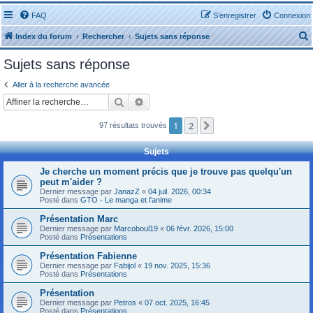
FAQ
S’enregistrer
Connexion
Index du forum
Rechercher
Sujets sans réponse
Sujets sans réponse
Aller à la recherche avancée
Rechercher
Recherche avancée
r
1
2
Suivante
97 résultats trouvés
Sujets
Je cherche un moment précis que je trouve pas quelqu'un
peut m'aider ?
r
Dernier message par
JanazZ
«
04 juil. 2026, 00:34
Posté dans
GTO - Le manga et l'anime
Présentation Marc
Dernier message par
Marcoboul19
«
06 févr. 2026, 15:00
Posté dans
Présentations
Présentation Fabienne
Dernier message par
Fabijol
«
19 nov. 2025, 15:36
Posté dans
Présentations
Présentation
Dernier message par
Petros
«
07 oct. 2025, 16:45
Posté dans
Présentations