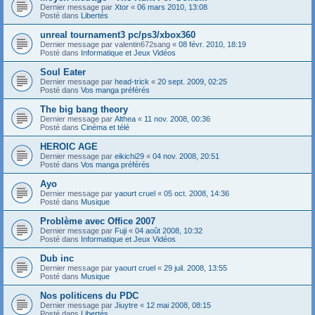
Dernier message par
Xtor
«
06 mars 2010, 13:08
Posté dans
Libertés
unreal tournament3 pc/ps3/xbox360
Dernier message par
valentin672sang
«
08 févr. 2010, 18:19
Posté dans
Informatique et Jeux Vidéos
Soul Eater
Dernier message par
head-trick
«
20 sept. 2009, 02:25
Posté dans
Vos manga préférés
The big bang theory
Dernier message par
Althea
«
11 nov. 2008, 00:36
Posté dans
Cinéma et télé
HEROIC AGE
Dernier message par
eikichi29
«
04 nov. 2008, 20:51
Posté dans
Vos manga préférés
Ayo
Dernier message par
yaourt cruel
«
05 oct. 2008, 14:36
Posté dans
Musique
Problème avec Office 2007
Dernier message par
Fuji
«
04 août 2008, 10:32
Posté dans
Informatique et Jeux Vidéos
Dub inc
Dernier message par
yaourt cruel
«
29 juil. 2008, 13:55
Posté dans
Musique
Nos politicens du PDC
Dernier message par
Jiuytre
«
12 mai 2008, 08:15
Posté dans
Libertés