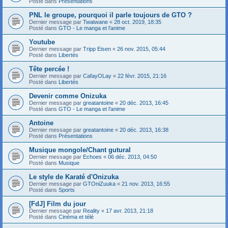
Posté dans
Présentations
PNL le groupe, pourquoi il parle toujours de GTO ?
Dernier message par
Twatwane
«
28 oct. 2019, 18:35
Posté dans
GTO - Le manga et l'anime
Youtube
Dernier message par
Tripp Eisen
«
26 nov. 2015, 05:44
Posté dans
Libertés
Tête percée !
Dernier message par
CafayOLay
«
22 févr. 2015, 21:16
Posté dans
Libertés
Devenir comme Onizuka
Dernier message par
greatantoine
«
20 déc. 2013, 16:45
Posté dans
GTO - Le manga et l'anime
Antoine
Dernier message par
greatantoine
«
20 déc. 2013, 16:38
Posté dans
Présentations
Musique mongole/Chant gutural
Dernier message par
Echoes
«
06 déc. 2013, 04:50
Posté dans
Musique
Le style de Karaté d'Onizuka
Dernier message par
GTOniZuuka
«
21 nov. 2013, 16:55
Posté dans
Sports
[FdJ] Film du jour
Dernier message par
Reality
«
17 avr. 2013, 21:18
Posté dans
Cinéma et télé