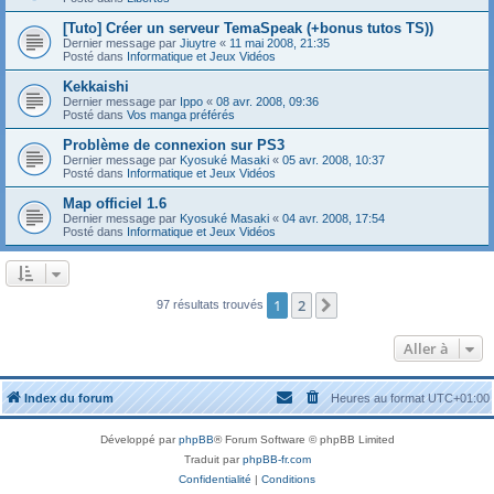
[Tuto] Créer un serveur TemaSpeak (+bonus tutos TS))
Dernier message par
Jiuytre
«
11 mai 2008, 21:35
Posté dans
Informatique et Jeux Vidéos
Kekkaishi
Dernier message par
Ippo
«
08 avr. 2008, 09:36
Posté dans
Vos manga préférés
Problème de connexion sur PS3
Dernier message par
Kyosuké Masaki
«
05 avr. 2008, 10:37
Posté dans
Informatique et Jeux Vidéos
Map officiel 1.6
Dernier message par
Kyosuké Masaki
«
04 avr. 2008, 17:54
Posté dans
Informatique et Jeux Vidéos
1
2
Suivante
97 résultats trouvés
Aller à
Index du forum
Heures au format
UTC+01:00
Développé par
phpBB
® Forum Software © phpBB Limited
Traduit par
phpBB-fr.com
Confidentialité
|
Conditions