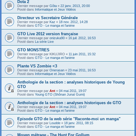
Dota 2
Dernier message par
Gôta
«
22 janv. 2013, 20:00
Posté dans
Informatique et Jeux Vidéos
Directeur vs Secretaire Générale
Dernier message par
Kaz
«
18 nov. 2012, 14:28
Posté dans
GTO - Le manga et l'anime
GTO Live 2012 version française
Dernier message par
onizuka90
«
16 juil. 2012, 16:53
Posté dans
La série Live
GTO MONSTRES
Dernier message par
KIKUJIRO
«
11 juin 2011, 15:32
Posté dans
GTO - Le manga et l'anime
Plante VS Zombie <3
Dernier message par
Onerasan
«
23 mai 2011, 16:53
Posté dans
Informatique et Jeux Vidéos
Anthologie de la section : analyses historiques de Young
GTO
Dernier message par
Ant
«
04 mai 2011, 19:07
Posté dans
Young GTO (Shônan Junaï Gumi)
Anthologie de la section : analyses historiques de GTO
Dernier message par
Ant
«
04 mai 2011, 19:07
Posté dans
GTO - Le manga et l'anime
Episode GTO de la web série "Raconte-moi un manga"
Dernier message par
Loudde
«
18 janv. 2011, 08:15
Posté dans
GTO - Le manga et l'anime
Moyen métrage - The Hunt For Gollum