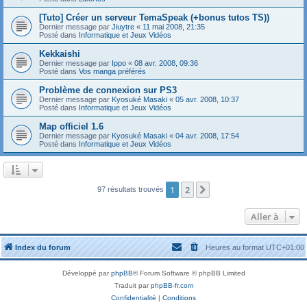
[Tuto] Créer un serveur TemaSpeak (+bonus tutos TS))
Dernier message par
Jiuytre
«
11 mai 2008, 21:35
Posté dans
Informatique et Jeux Vidéos
Kekkaishi
Dernier message par
Ippo
«
08 avr. 2008, 09:36
Posté dans
Vos manga préférés
Problème de connexion sur PS3
Dernier message par
Kyosuké Masaki
«
05 avr. 2008, 10:37
Posté dans
Informatique et Jeux Vidéos
Map officiel 1.6
Dernier message par
Kyosuké Masaki
«
04 avr. 2008, 17:54
Posté dans
Informatique et Jeux Vidéos
1
2
Suivante
97 résultats trouvés
Aller à
Index du forum
Heures au format
UTC+01:00
Développé par
phpBB
® Forum Software © phpBB Limited
Traduit par
phpBB-fr.com
Confidentialité
|
Conditions