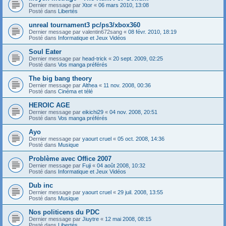
Dernier message par
Xtor
«
06 mars 2010, 13:08
Posté dans
Libertés
unreal tournament3 pc/ps3/xbox360
Dernier message par
valentin672sang
«
08 févr. 2010, 18:19
Posté dans
Informatique et Jeux Vidéos
Soul Eater
Dernier message par
head-trick
«
20 sept. 2009, 02:25
Posté dans
Vos manga préférés
The big bang theory
Dernier message par
Althea
«
11 nov. 2008, 00:36
Posté dans
Cinéma et télé
HEROIC AGE
Dernier message par
eikichi29
«
04 nov. 2008, 20:51
Posté dans
Vos manga préférés
Ayo
Dernier message par
yaourt cruel
«
05 oct. 2008, 14:36
Posté dans
Musique
Problème avec Office 2007
Dernier message par
Fuji
«
04 août 2008, 10:32
Posté dans
Informatique et Jeux Vidéos
Dub inc
Dernier message par
yaourt cruel
«
29 juil. 2008, 13:55
Posté dans
Musique
Nos politicens du PDC
Dernier message par
Jiuytre
«
12 mai 2008, 08:15
Posté dans
Libertés