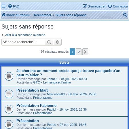
FAQ
S’enregistrer
Connexion
Index du forum
Rechercher
Sujets sans réponse
Sujets sans réponse
Aller à la recherche avancée
Rechercher
Recherche avancée
r
1
2
Suivante
97 résultats trouvés
Sujets
Je cherche un moment précis que je trouve pas quelqu'un
peut m'aider ?
r
Dernier message par
JanazZ
«
04 juil. 2026, 00:34
Posté dans
GTO - Le manga et l'anime
Présentation Marc
Dernier message par
Marcoboul19
«
06 févr. 2026, 15:00
Posté dans
Présentations
Présentation Fabienne
Dernier message par
Fabijol
«
19 nov. 2025, 15:36
Posté dans
Présentations
Présentation
Dernier message par
Petros
«
07 oct. 2025, 16:45
Posté dans
Présentations