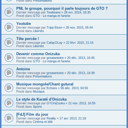
Posté dans
Présentations
PNL le groupe, pourquoi il parle toujours de GTO ?
Dernier message par
Twatwane
«
28 oct. 2019, 18:35
Posté dans
GTO - Le manga et l'anime
Youtube
Dernier message par
Tripp Eisen
«
26 nov. 2015, 05:44
Posté dans
Libertés
Tête percée !
Dernier message par
CafayOLay
«
22 févr. 2015, 21:16
Posté dans
Libertés
Devenir comme Onizuka
Dernier message par
greatantoine
«
20 déc. 2013, 16:45
Posté dans
GTO - Le manga et l'anime
Antoine
Dernier message par
greatantoine
«
20 déc. 2013, 16:38
Posté dans
Présentations
Musique mongole/Chant gutural
Dernier message par
Echoes
«
06 déc. 2013, 04:50
Posté dans
Musique
Le style de Karaté d'Onizuka
Dernier message par
GTOniZuuka
«
21 nov. 2013, 16:55
Posté dans
Sports
[FdJ] Film du jour
Dernier message par
Reality
«
17 avr. 2013, 21:18
Posté dans
Cinéma et télé