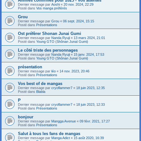
Animes confirmés pour 2025 - Vos attentes
Dernier message par
Aoshi
«
20 nov. 2024, 22:29
Posté dans
Vos manga préférés
Grou
Dernier message par
Grou
«
06 sept. 2024, 15:15
Posté dans
Présentations
Ost préfèrer Shonan Junai Gumi
Dernier message par
Nanda Ryuji
«
13 mars 2024, 21:01
Posté dans
Young GTO (Shônan Junaï Gumi)
Le côté triste des personnages
Dernier message par
Nanda Ryuji
«
15 janv. 2024, 17:53
Posté dans
Young GTO (Shônan Junaï Gumi)
présentation
Dernier message par
léo
«
14 nov. 2023, 20:46
Posté dans
Présentations
Vos best of de mangas
Dernier message par
cryoflammer7
«
18 juin 2023, 12:35
Posté dans
Blabla
P
Dernier message par
cryoflammer7
«
18 juin 2023, 12:33
Posté dans
Présentations
bonjour
Dernier message par
Mangga Avenue
«
09 févr. 2021, 17:27
Posté dans
Présentations
Salut à tous les fans de mangas
Dernier message par
Manga Adict
«
15 août 2020, 16:39