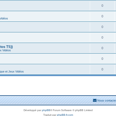
0
0
 Vidéos
0
0
tos TS))
0
ux Vidéos
0
0
ique et Jeux Vidéos
Nous contacte
Développé par
phpBB
® Forum Software © phpBB Limited
Traduit par
phpBB-fr.com