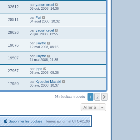
par
yaourt cruel
32612
05 oct. 2008, 14:36
par
Fuji
28511
04 août 2008, 10:32
par
yaourt cruel
29626
29 juil. 2008, 13:55
par
Jiuytre
19076
12 mai 2008, 08:15
par
Jiuytre
19507
11 mai 2008, 21:35
par
Ippo
27967
08 avr. 2008, 09:36
par
Kyosuké Masaki
17950
05 avr. 2008, 10:37
1
2
Suivante
98 résultats trouvés
Aller à
r
Supprimer les cookies
Heures au format
UTC+01:00