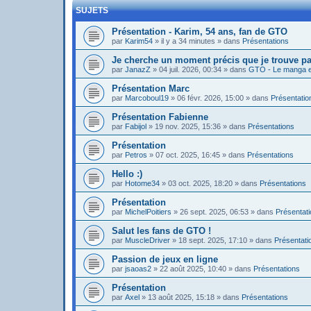
SUJETS
Présentation - Karim, 54 ans, fan de GTO
par
Karim54
»
il y a 34 minutes
» dans
Présentations
Je cherche un moment précis que je trouve pa
par
JanazZ
»
04 juil. 2026, 00:34
» dans
GTO - Le manga et
Présentation Marc
par
Marcoboul19
»
06 févr. 2026, 15:00
» dans
Présentatio
Présentation Fabienne
par
Fabijol
»
19 nov. 2025, 15:36
» dans
Présentations
Présentation
par
Petros
»
07 oct. 2025, 16:45
» dans
Présentations
Hello :)
par
Hotome34
»
03 oct. 2025, 18:20
» dans
Présentations
Présentation
par
MichelPoitiers
»
26 sept. 2025, 06:53
» dans
Présentat
Salut les fans de GTO !
par
MuscleDriver
»
18 sept. 2025, 17:10
» dans
Présentati
Passion de jeux en ligne
par
jsaoas2
»
22 août 2025, 10:40
» dans
Présentations
Présentation
par
Axel
»
13 août 2025, 15:18
» dans
Présentations