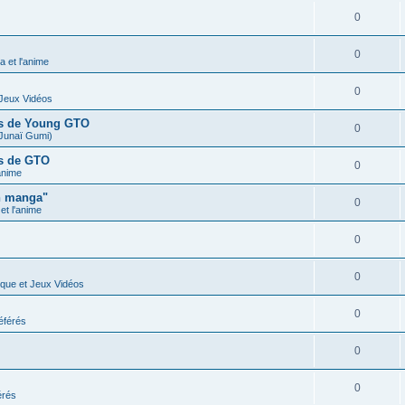
0
0
 et l'anime
0
 Jeux Vidéos
ues de Young GTO
0
Junaï Gumi)
es de GTO
0
anime
n manga"
0
t l'anime
0
0
ique et Jeux Vidéos
0
éférés
0
0
érés