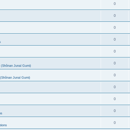
0
0
0
0
s
0
0
(Shônan Junaï Gumi)
0
(Shônan Junaï Gumi)
0
0
0
ns
0
tions