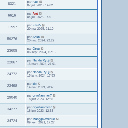
par
nael
8321
07 juil. 2025, 14:02
par
Ant
6616
04 juil. 2025, 14:01
par
Zara5
11557
20 mai 2025, 21:10
par
Aoshi
59276
20 nov. 2024, 22:29
par
Grou
23608
06 sept. 2024, 15:15
par
Nanda Ryuji
22067
13 mars 2024, 21:01
par
Nanda Ryuji
24772
15 janv. 2024, 17:53
par
léo
23498
14 nov. 2023, 20:46
par
cryoflammer7
29040
18 juin 2023, 12:35
par
cryoflammer7
34277
18 juin 2023, 12:33
par
Mangga Avenue
34724
09 févr. 2021, 17:27