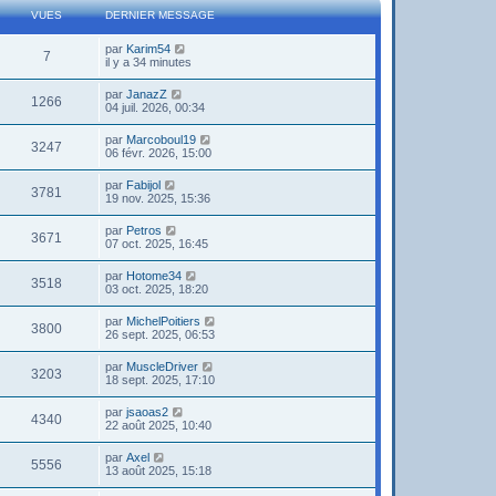
VUES
DERNIER MESSAGE
par
Karim54
7
il y a 34 minutes
par
JanazZ
1266
04 juil. 2026, 00:34
par
Marcoboul19
3247
06 févr. 2026, 15:00
par
Fabijol
3781
19 nov. 2025, 15:36
par
Petros
3671
07 oct. 2025, 16:45
par
Hotome34
3518
03 oct. 2025, 18:20
par
MichelPoitiers
3800
26 sept. 2025, 06:53
par
MuscleDriver
3203
18 sept. 2025, 17:10
par
jsaoas2
4340
22 août 2025, 10:40
par
Axel
5556
13 août 2025, 15:18