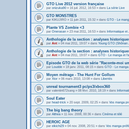
GTO Live 2012 version française
par
onizuka90
»
16 juil. 2012, 16:53
» dans
La série Live
GTO MONSTRES
par
KIKUJIRO
»
11 juin 2011, 15:32
» dans
GTO - Le manga
Plante VS Zombie <3
par
Onerasan
»
23 mai 2011, 16:53
» dans
Informatique et
Anthologie de la section : analyses historiq
par
Ant
»
04 mai 2011, 19:07
» dans
Young GTO (Shônan 
Anthologie de la section : analyses historiqu
par
Ant
»
04 mai 2011, 19:07
» dans
GTO - Le manga et l'
Episode GTO de la web série "Raconte-moi u
par
Loudde
»
18 janv. 2011, 08:15
» dans
GTO - Le manga e
Moyen métrage - The Hunt For Gollum
par
Xtor
»
06 mars 2010, 13:08
» dans
Libertés
unreal tournament3 pc/ps3/xbox360
par
valentin672sang
»
08 févr. 2010, 18:19
» dans
Informat
Soul Eater
par
head-trick
»
20 sept. 2009, 02:25
» dans
Vos manga pr
The big bang theory
par
Althea
»
11 nov. 2008, 00:36
» dans
Cinéma et télé
HEROIC AGE
par
eikichi29
»
04 nov. 2008, 20:51
» dans
Vos manga préf