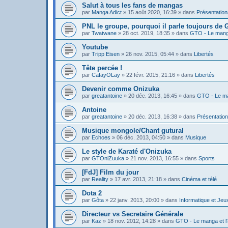
Salut à tous les fans de mangas
par
Manga Adict
»
15 août 2020, 16:39
» dans
Présentation
PNL le groupe, pourquoi il parle toujours de
par
Twatwane
»
28 oct. 2019, 18:35
» dans
GTO - Le manga
Youtube
par
Tripp Eisen
»
26 nov. 2015, 05:44
» dans
Libertés
Tête percée !
par
CafayOLay
»
22 févr. 2015, 21:16
» dans
Libertés
Devenir comme Onizuka
par
greatantoine
»
20 déc. 2013, 16:45
» dans
GTO - Le ma
Antoine
par
greatantoine
»
20 déc. 2013, 16:38
» dans
Présentatio
Musique mongole/Chant gutural
par
Echoes
»
06 déc. 2013, 04:50
» dans
Musique
Le style de Karaté d'Onizuka
par
GTOniZuuka
»
21 nov. 2013, 16:55
» dans
Sports
[FdJ] Film du jour
par
Reality
»
17 avr. 2013, 21:18
» dans
Cinéma et télé
Dota 2
par
Gôta
»
22 janv. 2013, 20:00
» dans
Informatique et Jeu
Directeur vs Secretaire Générale
par
Kaz
»
18 nov. 2012, 14:28
» dans
GTO - Le manga et l