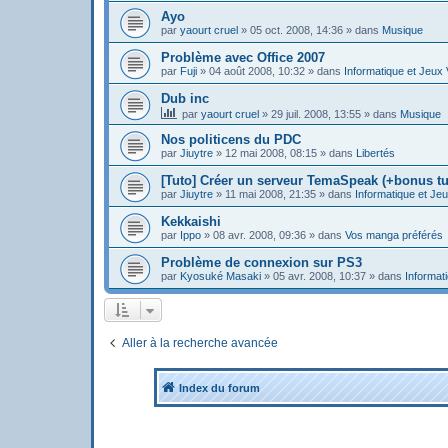
Ayo
par
yaourt cruel
»
05 oct. 2008, 14:36
» dans
Musique
Problème avec Office 2007
par
Fuji
»
04 août 2008, 10:32
» dans
Informatique et Jeux
Dub inc
par
yaourt cruel
»
29 juil. 2008, 13:55
» dans
Musique
Nos politicens du PDC
par
Jiuytre
»
12 mai 2008, 08:15
» dans
Libertés
[Tuto] Créer un serveur TemaSpeak (+bonus tu
par
Jiuytre
»
11 mai 2008, 21:35
» dans
Informatique et Je
Kekkaishi
par
Ippo
»
08 avr. 2008, 09:36
» dans
Vos manga préférés
Problème de connexion sur PS3
par
Kyosuké Masaki
»
05 avr. 2008, 10:37
» dans
Informat
Aller à la recherche avancée
Index du forum