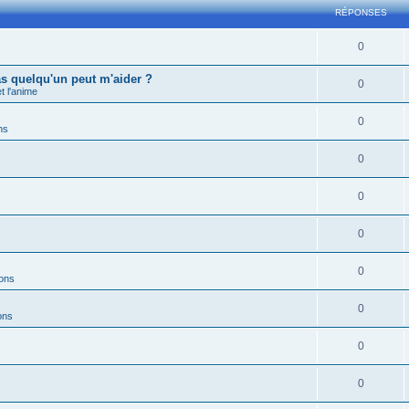
RÉPONSES
0
s quelqu'un peut m'aider ?
0
 l'anime
0
ns
0
0
0
0
ions
0
ons
0
0