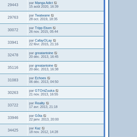
par
Manga Adict
29443
15 août 2020, 16:39
par
Twatwane
29763
28 oct. 2019, 18:35
par
Tripp Eisen
30072
26 nov. 2015, 05:44
par
CafayOLay
33941
22 févr. 2015, 21:16
par
greatantoine
32478
20 déc. 2013, 16:45
par
greatantoine
35116
20 déc. 2013, 16:38
par
Echoes
31083
06 déc. 2013, 04:50
par
GTOniZuuka
30263
21 nov. 2013, 16:55
par
Reality
33722
17 avr. 2013, 21:18
par
Gôta
33946
22 janv. 2013, 20:00
par
Kaz
34425
18 nov. 2012, 14:28