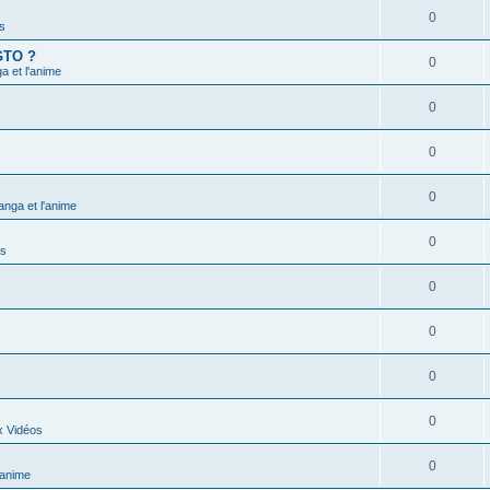
0
s
 GTO ?
0
 et l'anime
0
0
0
nga et l'anime
0
ns
0
0
0
0
x Vidéos
0
'anime