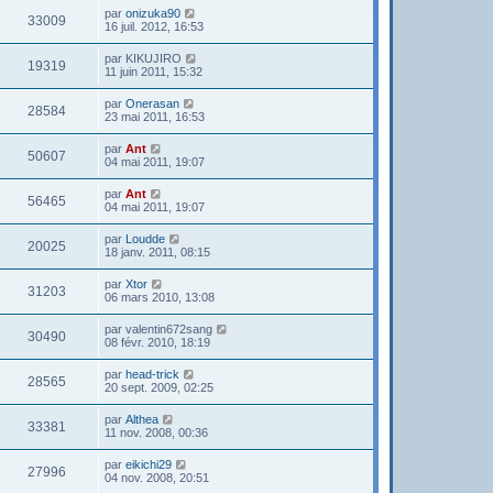
par
onizuka90
33009
16 juil. 2012, 16:53
par
KIKUJIRO
19319
11 juin 2011, 15:32
par
Onerasan
28584
23 mai 2011, 16:53
par
Ant
50607
04 mai 2011, 19:07
par
Ant
56465
04 mai 2011, 19:07
par
Loudde
20025
18 janv. 2011, 08:15
par
Xtor
31203
06 mars 2010, 13:08
par
valentin672sang
30490
08 févr. 2010, 18:19
par
head-trick
28565
20 sept. 2009, 02:25
par
Althea
33381
11 nov. 2008, 00:36
par
eikichi29
27996
04 nov. 2008, 20:51