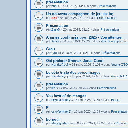
présentation
par
nael
»
07 juil. 2025, 14:02
» dans
Présentations
Un nouveau compagnon de jeu est la;
par
Ant
»
04 juil. 2025, 14:01
» dans
Présentations
Présentation
par
Zara5
»
20 mai 2025, 21:10
» dans
Présentations
Animes confirmés pour 2025 - Vos attentes
par
Aoshi
»
20 nov. 2024, 22:29
» dans
Vos manga préféré
Grou
par
Grou
»
06 sept. 2024, 15:15
» dans
Présentations
Ost préfèrer Shonan Junai Gumi
par
Nanda Ryuji
»
13 mars 2024, 21:01
» dans
Young GTO 
Le côté triste des personnages
par
Nanda Ryuji
»
15 janv. 2024, 17:53
» dans
Young GTO 
présentation
par
léo
»
14 nov. 2023, 20:46
» dans
Présentations
Vos best of de mangas
par
cryoflammer7
»
18 juin 2023, 12:35
» dans
Blabla
P
par
cryoflammer7
»
18 juin 2023, 12:33
» dans
Présentatio
bonjour
par
Mangga Avenue
»
09 févr. 2021, 17:27
» dans
Présenta