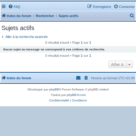
FAQ
S’enregistrer
Connexion
Index du forum
Rechercher
Sujets actifs
Sujets actifs
Aller à la recherche avancée
0 résultat trouvé • Page
1
sur
1
Aucun sujet ou message ne correspond à vos critères de recherche.
r
0 résultat trouvé • Page
1
sur
1
Aller à
Index du forum
Heures au format
UTC+01:00
r
Développé par
phpBB
® Forum Software © phpBB Limited
Traduit par
phpBB-fr.com
Confidentialité
|
Conditions