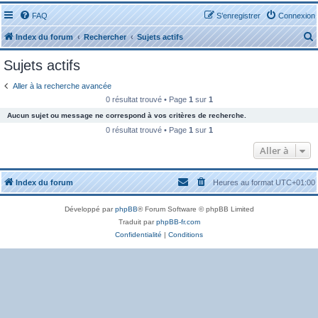
FAQ
S’enregistrer
Connexion
Index du forum
Rechercher
Sujets actifs
Sujets actifs
Aller à la recherche avancée
0 résultat trouvé • Page
1
sur
1
Aucun sujet ou message ne correspond à vos critères de recherche.
r
0 résultat trouvé • Page
1
sur
1
Aller à
Index du forum
Heures au format
UTC+01:00
r
Développé par
phpBB
® Forum Software © phpBB Limited
Traduit par
phpBB-fr.com
Confidentialité
|
Conditions