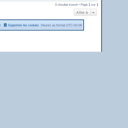
0 résultat trouvé • Page
1
sur
1
Aller à
r
Supprimer les cookies
Heures au format
UTC+01:00