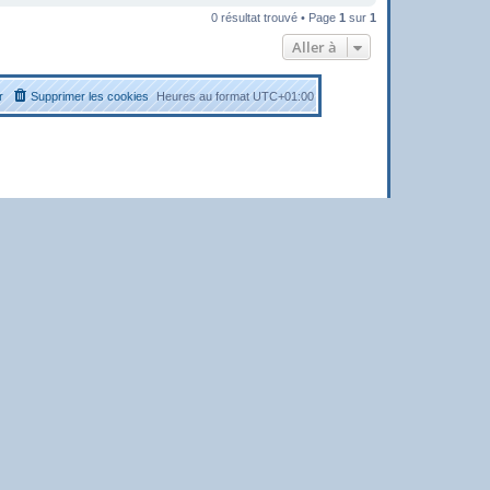
0 résultat trouvé • Page
1
sur
1
Aller à
r
Supprimer les cookies
Heures au format
UTC+01:00