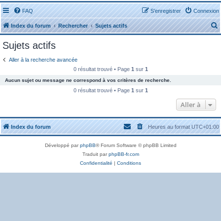
FAQ
S’enregistrer
Connexion
Index du forum
Rechercher
Sujets actifs
Sujets actifs
Aller à la recherche avancée
0 résultat trouvé • Page
1
sur
1
Aucun sujet ou message ne correspond à vos critères de recherche.
r
0 résultat trouvé • Page
1
sur
1
Aller à
Index du forum
Heures au format
UTC+01:00
r
Développé par
phpBB
® Forum Software © phpBB Limited
Traduit par
phpBB-fr.com
Confidentialité
|
Conditions