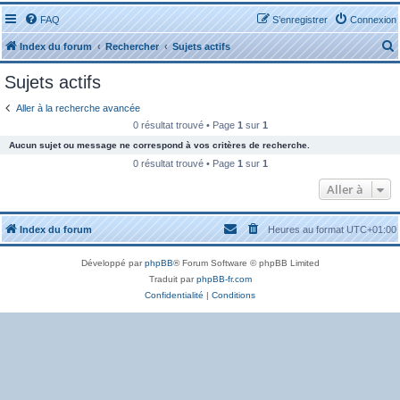
FAQ
S’enregistrer
Connexion
Index du forum
Rechercher
Sujets actifs
Sujets actifs
Aller à la recherche avancée
0 résultat trouvé • Page
1
sur
1
Aucun sujet ou message ne correspond à vos critères de recherche.
r
0 résultat trouvé • Page
1
sur
1
Aller à
Index du forum
Heures au format
UTC+01:00
r
Développé par
phpBB
® Forum Software © phpBB Limited
Traduit par
phpBB-fr.com
Confidentialité
|
Conditions