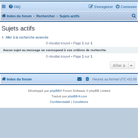
FAQ
S’enregistrer
Connexion
Index du forum
Rechercher
Sujets actifs
Sujets actifs
Aller à la recherche avancée
0 résultat trouvé • Page
1
sur
1
Aucun sujet ou message ne correspond à vos critères de recherche.
r
0 résultat trouvé • Page
1
sur
1
Aller à
Index du forum
Heures au format
UTC+01:00
r
Développé par
phpBB
® Forum Software © phpBB Limited
Traduit par
phpBB-fr.com
Confidentialité
|
Conditions