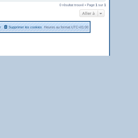
0 résultat trouvé • Page
1
sur
1
Aller à
r
Supprimer les cookies
Heures au format
UTC+01:00