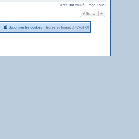
0 résultat trouvé • Page
1
sur
1
Aller à
r
Supprimer les cookies
Heures au format
UTC+01:00