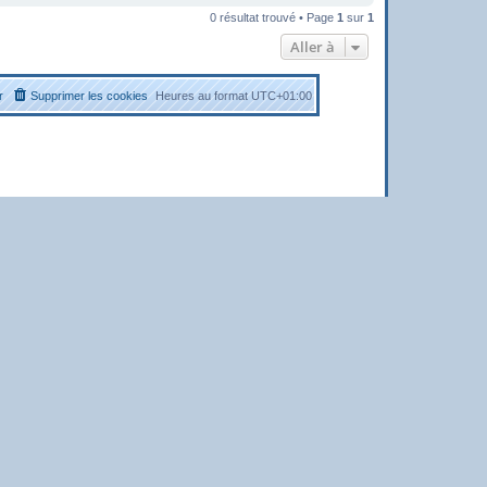
0 résultat trouvé • Page
1
sur
1
Aller à
r
Supprimer les cookies
Heures au format
UTC+01:00