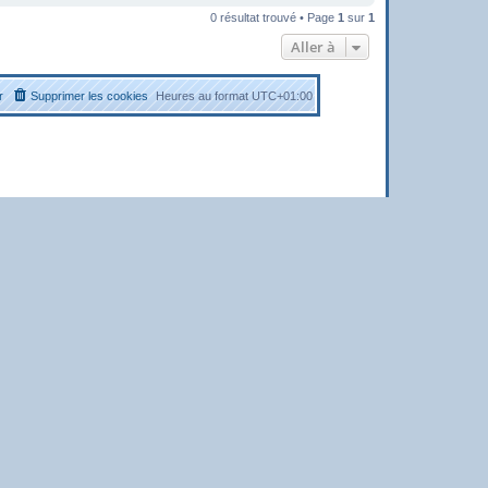
0 résultat trouvé • Page
1
sur
1
Aller à
r
Supprimer les cookies
Heures au format
UTC+01:00