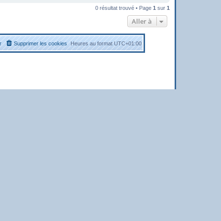
0 résultat trouvé • Page
1
sur
1
Aller à
r
Supprimer les cookies
Heures au format
UTC+01:00